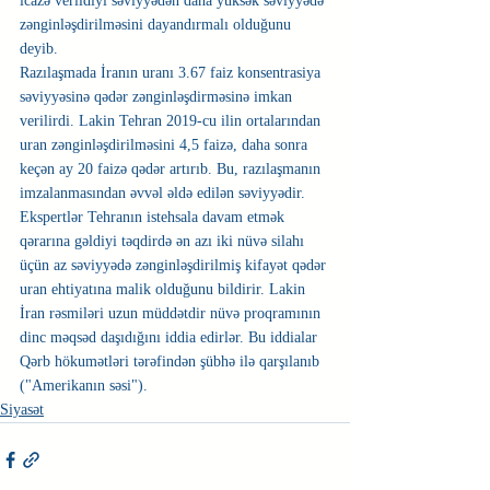
icazə verildiyi səviyyədən daha yüksək səviyyədə 
zənginləşdirilməsini dayandırmalı olduğunu 
deyib.
Razılaşmada İranın uranı 3.67 faiz konsentrasiya 
səviyyəsinə qədər zənginləşdirməsinə imkan 
verilirdi. Lakin Tehran 2019-cu ilin ortalarından 
uran zənginləşdirilməsini 4,5 faizə, daha sonra 
keçən ay 20 faizə qədər artırıb. Bu, razılaşmanın 
imzalanmasından əvvəl əldə edilən səviyyədir.
Ekspertlər Tehranın istehsala davam etmək 
qərarına gəldiyi təqdirdə ən azı iki nüvə silahı 
üçün az səviyyədə zənginləşdirilmiş kifayət qədər 
uran ehtiyatına malik olduğunu bildirir. Lakin 
İran rəsmiləri uzun müddətdir nüvə proqramının 
dinc məqsəd daşıdığını iddia edirlər. Bu iddialar 
Qərb hökumətləri tərəfindən şübhə ilə qarşılanıb 
("Amerikanın səsi").
Siyasət