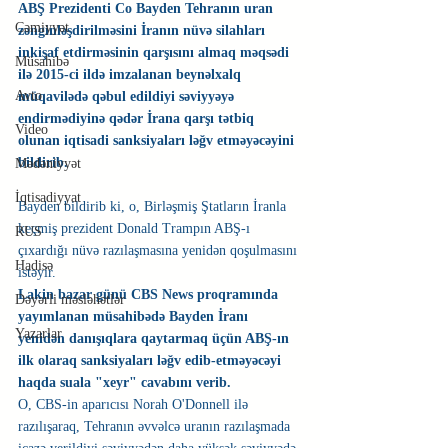
ABŞ Prezidenti Co Bayden Tehranın uran 
Cəmiyyət
zənginləşdirilməsini İranın nüvə silahları 
inkişaf etdirməsinin qarşısını almaq məqsədi 
Müsahibə
ilə 2015-ci ildə imzalanan beynəlxalq 
Avto
müqavilədə qəbul edildiyi səviyyəyə 
endirmədiyinə qədər İrana qarşı tətbiq 
Video
olunan iqtisadi sanksiyaları ləğv etməyəcəyini 
bildirib.
Mədəniyyət
İqtisadiyyat
Bayden bildirib ki, o, Birləşmiş Ştatların İranla 
keçmiş prezident Donald Trampın ABŞ-ı 
RUS
çıxardığı nüvə razılaşmasına yenidən qoşulmasını 
Hadisə
istəyir.
Lakin bazar günü CBS News proqramında 
Dəyərli məsləhətlər
yayımlanan müsahibədə Bayden İranı 
Yazarlar
yenidən danışıqlara qaytarmaq üçün ABŞ-ın 
ilk olaraq sanksiyaları ləğv edib-etməyəcəyi 
haqda suala "xeyr" cavabını verib.
O, CBS-in aparıcısı Norah O'Donnell ilə 
razılışaraq, Tehranın əvvəlcə uranın razılaşmada 