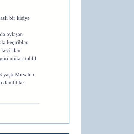
.
şlı bir kişiyə 
ldə əyləşən 
lə keçiriblər.
keçirilən 
örüntüləri təhlil 
3 yaşlı Mirsaleh 
xlanılıblar.