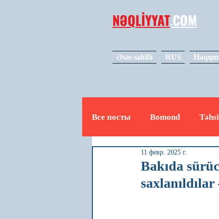
NƏQLİYYAT
.
COM
Əsas səhifə
RUS
Haqqım
Все посты
Bomond
Təhsi
11 февр. 2025 г.
Avto
Video
Mədəniy
Bakıda sürüc
saxlanıldıl