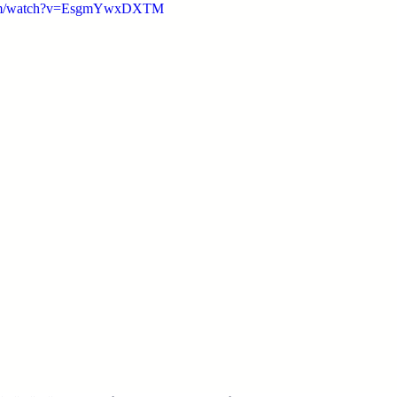
.com/watch?v=EsgmYwxDXTM