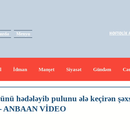
HƏFTƏLİK A
ızda
Menyu
l
İdman
Manşet
Siyasət
Gündəm
Cə
yət
İqtisadiyyat
RUS
Hadisə
Dəyərli məs
ünü hədələyib pulunu ələ keçirən şəxs
ar - ANBAAN VİDEO