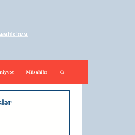
NALİTİK İCMAL
miyyət
Müsahibə
ləhətlər
Yazarlar
lər