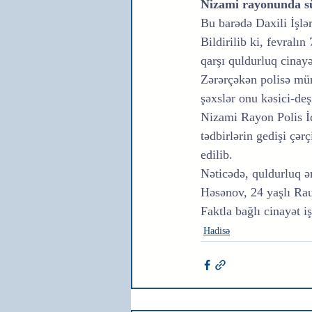
Nizami rayonunda sür
Bu barədə Daxili İşlə
Bildirilib ki, fevralı
qarşı quldurluq cinayət
Zərərçəkən polisə müra
şəxslər onu kəsici-deş
Nizami Rayon Polis İd
tədbirlərin gedişi çər
edilib.
Nəticədə, quldurluq ə
Həsənov, 24 yaşlı Rau
Faktla bağlı cinayət iş
Hadisə