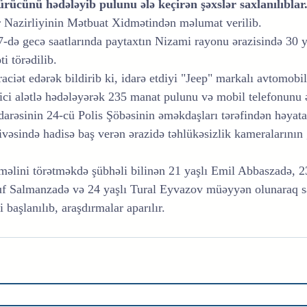
ücünü hədələyib pulunu ələ keçirən şəxslər saxlanılıblar
r Nazirliyinin Mətbuat Xidmətindən məlumat verilib.
n 7-də gecə saatlarında paytaxtın Nizami rayonu ərazisində 30 ya
i törədilib.
ciət edərək bildirib ki, idarə etdiyi "Jeep" markalı avtomobi
ici alətlə hədələyərək 235 manat pulunu və mobil telefonunu ə
arəsinin 24-cü Polis Şöbəsinin əməkdaşları tərəfindən həyata 
çivəsində hadisə baş verən ərazidə təhlükəsizlik kameralarının g
məlini törətməkdə şübhəli bilinən 21 yaşlı Emil Abbaszadə, 2
f Salmanzadə və 24 yaşlı Tural Eyvazov müəyyən olunaraq sa
i başlanılıb, araşdırmalar aparılır.