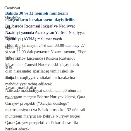
Cəmiyyət
Bakıda 30 və 32 nömrəli müntəzəm 
Müsahibə
marşrutların hərəkət sxemi dəyişdirilir.
Bu 
 barədə Rəqəmsal İnkişaf və Nəqliyyat 
Avto
Nazirliyi yanında Azərbaycan Yerüstü Nəqliyyat 
Video
Agentliyi (AYNA) məlumat yayıb.
Bildirilib ki, mayın 24-ü saat 08:00-dan may 27-
Mədəniyyət
si saat 22:00-dək paytaxtın Nizami rayonu, Elşən 
İqtisadiyyat
Süleymanov küçəsində (Rüstəm Rüstəmov 
küçəsindən Cəmşid Naxçıvanski küçəsinədək 
RUS
olan hissəsində) aparılacaq təmir işləri ilə 
əlaqədar nəqliyyat vasitələrinin hərəkətinə 
Hadisə
məhdudiyyət tətbiq ediləcək.
Dəyərli məsləhətlər
Nəticədə məhdudiyyət səbəbindən 30 nömrəli 
müntəzəm marşrut Bəhruz Nuriyev küçəsi, Qara 
Yazarlar
Qarayev prospekti (“Xalqlar dostluğu” 
metrostansiyası) və Babək prospekti, 32 nömrəli 
müntəzəm marşrut isə Bəhruz Nuriyev küçəsi, 
Qara Qarayev prospekti və Dakar dairəsi ilə 
hərəkət edəcək.