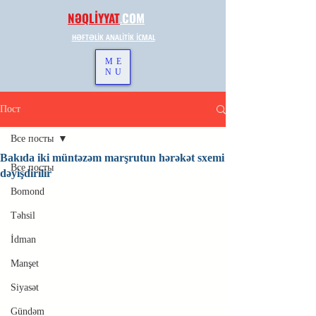
NƏQLİYYAT
.
COM
HƏFTƏLİK ANALİTİK İCMAL
ME
NU
Пост
Все посты
Bakıda iki müntəzəm marşrutun hərəkət sxemi
Все посты
dəyişdirilir
Bomond
Təhsil
İdman
Manşet
Siyasət
Gündəm