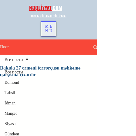
NƏQLİYYAT
.
COM
HƏFTƏLİK ANALİTİK İCMAL
ME
NU
Пост
Все посты
Bakıda 27 erməni terrorçusu məhkəmə
Все посты
qarşısına çıxarılır
Bomond
Təhsil
İdman
Manşet
Siyasət
Gündəm