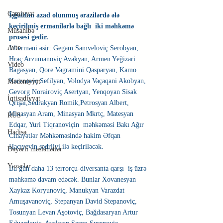
Cəmiyyət
İşğaldan azad olunmuş ərazilərdə ələ 
keçirilmiş ermənilərlə bağlı  iki məhkəmə 
Müsahibə
prosesi gedir.
Avto
14 erməni əsir: Gegam Samveloviç Serobyan, 
Hraç Arzumanoviç Avakyan, Armen Yeğizari 
Video
Bagasyan, Qore Vagramini Qasparyan, Kamo 
Karenoviç Sefilyan, Volodya Vaçaqani Akobyan, 
Mədəniyyət
Gevorg Norairoviç Asertyan, Yenqoyan Sisak 
İqtisadiyyat
Qrişai,Sedrakyan Romik,Petrosyan Albert, 
Minasyan Aram, Minasyan Mkrtç, Matesyan 
RUS
Edqar, Yuri Tiqranoviçin  məhkəməsi Bakı Ağır 
Hadisə
Cinayətlər Məhkəməsində hakim Əfqan 
Hacıyevin sədrliyi ilə keçiriləcək.
Dəyərli məsləhətlər
Yazarlar
Bu gün daha 13 terrorçu-diversanta qarşı  iş üzrə 
məhkəmə davam edəcək. Bunlar Xovanesyan 
Xaykaz Koryunoviç, Manukyan Varazdat 
Amuşavanoviç, Stepanyan David Stepanoviç, 
Tosunyan Levan Aşotoviç, Bağdasaryan Artur 