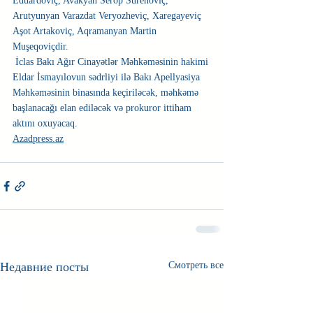
Eduardoviç, Avakyan Serop Surenoviç, 
Arutyunyan Varazdat Veryozheviç, Xaregayeviç 
Aşot Artakoviç, Aqramanyan Martin 
Muşeqoviçdir.
 İclas Bakı Ağır Cinayətlər Məhkəməsinin hakimi 
Eldar İsmayılovun sədrliyi ilə Bakı Apellyasiya 
Məhkəməsinin binasında keçiriləcək, məhkəmə 
başlanacağı elan ediləcək və prokuror ittiham 
aktını oxuyacaq.
Azadpress.az
Недавние посты
Смотреть все