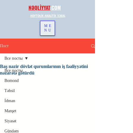
NƏQLİYYAT
.
COM
HƏFTƏLİK ANALİTİK İCMAL
ME
NU
Пост
Все посты
Baş nazir dövlət qurumlarının iş fəaliyyətini
Все посты
nəzarətə götürdü
Bomond
Təhsil
İdman
Manşet
Siyasət
Gündəm