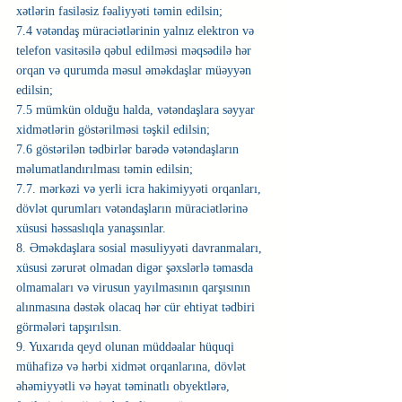
xətlərin fasiləsiz fəaliyyəti təmin edilsin;
7.4 vətəndaş müraciətlərinin yalnız elektron və 
telefon vasitəsilə qəbul edilməsi məqsədilə hər 
orqan və qurumda məsul əməkdaşlar müəyyən 
edilsin;
7.5 mümkün olduğu halda, vətəndaşlara səyyar 
xidmətlərin göstərilməsi təşkil edilsin;
7.6 göstərilən tədbirlər barədə vətəndaşların 
məlumatlandırılması təmin edilsin;
7.7. mərkəzi və yerli icra hakimiyyəti orqanları, 
dövlət qurumları vətəndaşların müraciətlərinə 
xüsusi həssaslıqla yanaşsınlar.
8. Əməkdaşlara sosial məsuliyyəti davranmaları, 
xüsusi zərurət olmadan digər şəxslərlə təmasda 
olmamaları və virusun yayılmasının qarşısının 
alınmasına dəstək olacaq hər cür ehtiyat tədbiri 
görmələri tapşırılsın.
9. Yuxarıda qeyd olunan müddəalar hüquqi 
mühafizə və hərbi xidmət orqanlarına, dövlət 
əhəmiyyətli və həyat təminatlı obyektlərə, 