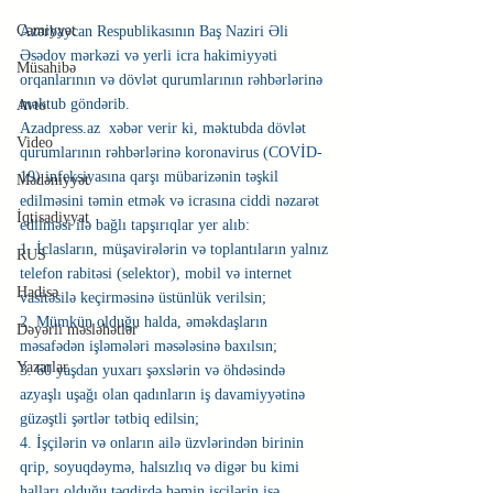
Cəmiyyət
Azərbaycan Respublikasının Baş Naziri Əli 
Əsədov mərkəzi və yerli icra hakimiyyəti 
Müsahibə
orqanlarının və dövlət qurumlarının rəhbərlərinə 
məktub göndərib.
Avto
Azadpress.az  xəbər verir ki, məktubda dövlət 
Video
qurumlarının rəhbərlərinə koronavirus (COVİD-
19) infeksiyasına qarşı mübarizənin təşkil 
Mədəniyyət
edilməsini təmin etmək və icrasına ciddi nəzarət 
İqtisadiyyat
edilməsi ilə bağlı tapşırıqlar yer alıb: 
1. İclasların, müşavirələrin və toplantıların yalnız 
RUS
telefon rabitəsi (selektor), mobil və internet 
Hadisə
vasitəsilə keçirməsinə üstünlük verilsin;
2. Mümkün olduğu halda, əməkdaşların 
Dəyərli məsləhətlər
məsafədən işləmələri məsələsinə baxılsın;
Yazarlar
3. 60 yaşdan yuxarı şəxslərin və öhdəsində 
azyaşlı uşağı olan qadınların iş davamiyyətinə 
güzəştli şərtlər tətbiq edilsin;
4. İşçilərin və onların ailə üzvlərindən birinin 
qrip, soyuqdəymə, halsızlıq və digər bu kimi 
halları olduğu təqdirdə həmin işçilərin işə 