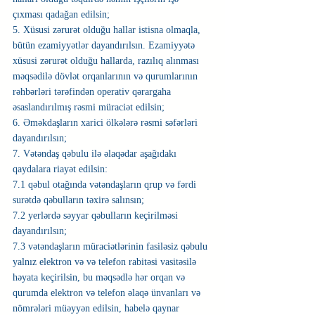
çıxması qadağan edilsin;
5. Xüsusi zərurət olduğu hallar istisna olmaqla, 
bütün ezamiyyətlər dayandırılsın. Ezamiyyətə 
xüsusi zərurət olduğu hallarda, razılıq alınması 
məqsədilə dövlət orqanlarının və qurumlarının 
rəhbərləri tərəfindən operativ qərargaha 
əsaslandırılmış rəsmi müraciət edilsin;
6. Əməkdaşların xarici ölkələrə rəsmi səfərləri 
dayandırılsın;
7. Vətəndaş qəbulu ilə əlaqədar aşağıdakı 
qaydalara riayət edilsin:
7.1 qəbul otağında vətəndaşların qrup və fərdi 
surətdə qəbulların təxirə salınsın;
7.2 yerlərdə səyyar qəbulların keçirilməsi 
dayandırılsın;
7.3 vətəndaşların müraciətlərinin fasiləsiz qəbulu 
yalnız elektron və və telefon rabitəsi vasitəsilə 
həyata keçirilsin, bu məqsədlə hər orqan və 
qurumda elektron və telefon əlaqə ünvanları və 
nömrələri müəyyən edilsin, habelə qaynar 