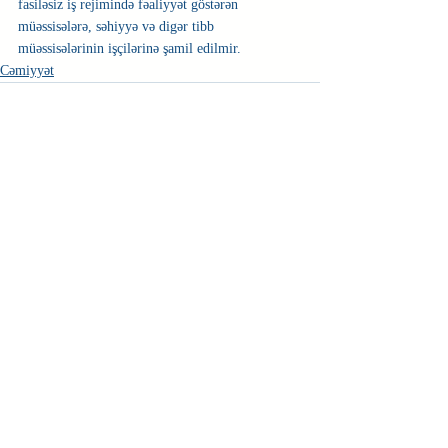
fasiləsiz iş rejimində fəaliyyət göstərən 
müəssisələrə, səhiyyə və digər tibb 
müəssisələrinin işçilərinə şamil edilmir. 
Cəmiyyət
Недавние посты
Смотреть все