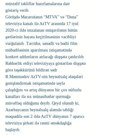
müxtəlif təkliflər hazırlamalarına dair
göstəriş verib.
Görüşdə Macarıstanın “MTVA” və “Duna” 
televiziya kanalı ilə AzTV arasında 17 iyul
2020-ci ildə imzalanan müqavilənin bütün 
şərtlərinin həyata keçirilməsinin vacibliyi
vurğulanıb. Təcrübə, sənədli və bədii film 
mübadiləsinin aparılması istiqamətində
konkret addımların atılacağı diqqətə çatdırılıb.
Rəhbərlik etdiyi televiziyaya göstərilən diqqətə 
görə təşəkkürünü bildirən sədr
R.Məmmədov AzTV-nin beynəlxalq əlaqələri 
genişləndirmək istiqamətində səylə
çalışdığını və artıq dünyanın bir çox nüfuzlu 
kanalları ilə sıx münasibətlər qurmağa
müvəffəq olduğunu deyib. Qeyd olunub ki, 
Azərbaycanın beynəlxalq aləmdə təbliği
məqsədilə son 2 ildə AzTV dünyanın 7 aparıcı 
televiziya şirkəti ilə rəsmi əməkdaşlığa
başlayıb.