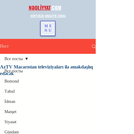
NƏQLİYYAT
.
COM
HƏFTƏLİK ANALİTİK İCMAL
ME
NU
Пост
Все посты
AzTV Macarıstan televiziyaları ilə əməkdaşlıq
Все посты
edəcək
Bomond
Təhsil
İdman
Manşet
Siyasət
Gündəm