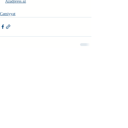
Azadpress.az
Cəmiyyət
Недавние посты
Смотреть все