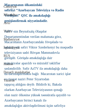
Macarıstanın ölkəmizdəki 
Cəmiyyət
səfirliyi “Azərbaycan Televiziya və Radio 
Müsahibə
Verilişləri” QSC ilə əməkdaşlığı 
genişləndirmək niyyətindədir. 
Avto
Video
AzTV-nin Beynəlxalq Əlaqələr 
Departamentindən verilən məlumata görə, 
Mədəniyyət
Macarıstanın Azərbaycandakı fövqəladə və 
səlahiyyətli səfiri Viktor Szederkenyi bu məqsədlə
İqtisadiyyat
televiziyanın sədri Rövşən Məmmədovla 
RUS
görüşüb. Görüşdə əməkdaşlığa dair
müzakirələr aparılıb və müxtəlif təkliflər 
Hadisə
səsləndirilib. Səfir AzTV ilə əməkdaşlığı daha
Dəyərli məsləhətlər
da dərinləşdirməklə bağlı  Macarıstan xarici işlər 
və ticarət naziri Peter Siyartodan
Yazarlar
tapşırıq aldığını deyib. Bildirib ki, Bakıda 
olarkən Azərbaycan Televiziyasının qonağı
olan nazir ölkəsinə yüksək təəssüratla qayıdıb və 
Azərbaycanın birinci kanalı ilə
əməkdaşlığın aktivləşdirilməsi üçün səfirliyə 