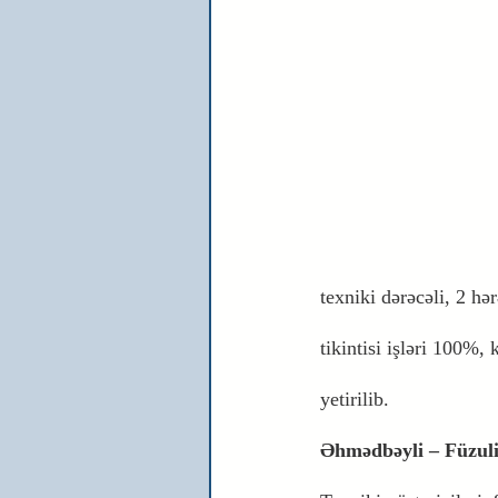
texniki dərəcəli, 2 hə
tikintisi işləri 100%,
yetirilib.
Əhmədbəyli – Füzuli