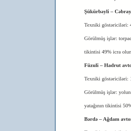
Şükürbəyli – Cəbray
Texniki göstəriciləri: 
Görülmüş işlər: torpaq
tikintisi 49% icra olu
Füzuli – Hadrut avt
Texniki göstəriciləri: 
Görülmüş işlər: yolun t
yatağının tikintisi 50
Bərdə – Ağdam avto