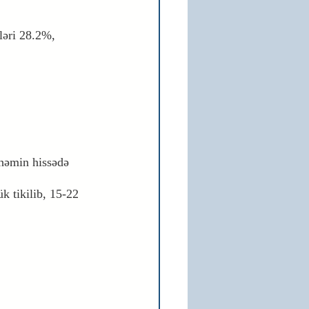
ləri 28.2%, 
 həmin hissədə 
k tikilib, 15-22 