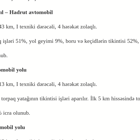
ıl – Hadrut avtomobil
43 km, I texniki dərəcəli, 4 hərəkət zolaqlı.
 işləri 51%, yol geyimi 9%, boru və keçidlərin tikintisi 52%,
nub.
omobil yolu
13 km, I texniki dərəcəli, 4 hərəkət zolaqlı.
orpaq yatağının tikintisi işləri aparılır. İlk 5 km hissəsində to
% icra olunub.
mobil yolu