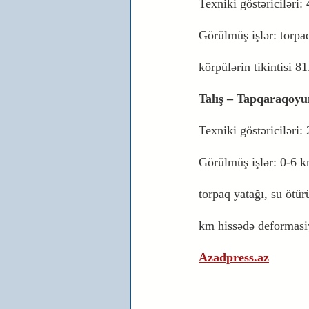
Texniki göstəriciləri: 
Görülmüş işlər: torpaq
körpülərin tikintisi 8
Talış – Tapqaraqoyun
Texniki göstəriciləri:
Görülmüş işlər: 0-6 k
torpaq yatağı, su ötür
km hissədə deformasiy
Azadpress.az