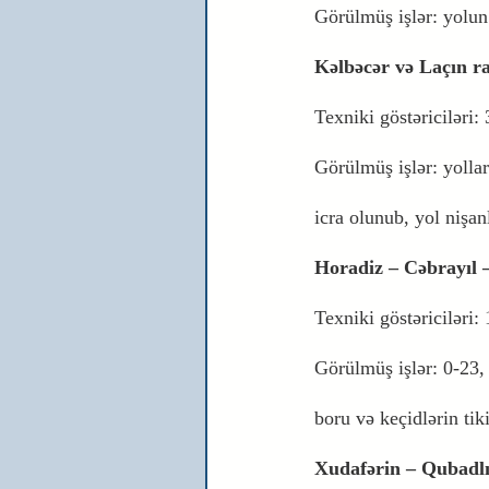
Görülmüş işlər: yolun 
Kəlbəcər və Laçın ra
Texniki göstəriciləri:
Görülmüş işlər: yolları
icra olunub, yol nişan
Horadiz – Cəbrayıl 
Texniki göstəriciləri:
Görülmüş işlər: 0-23, 
boru və keçidlərin tik
Xudafərin – Qubadlı