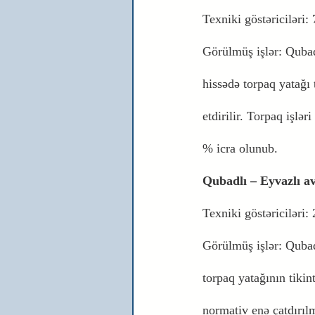
Texniki göstəriciləri: 
Görülmüş işlər: Qubad
hissədə torpaq yatağı t
etdirilir. Torpaq işlə
% icra olunub.
Qubadlı – Eyvazlı a
Texniki göstəriciləri:
Görülmüş işlər: Qubad
torpaq yatağının tikin
normativ enə çatdırılm