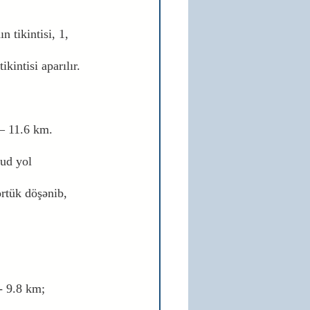
 tikintisi, 1, 
kintisi aparılır.
 – 11.6 km.
ud yol 
örtük döşənib, 
 - 9.8 km;