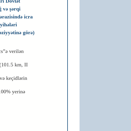
rı Dövlət 
və şərqi 
ərazisində icra 
yihələri 
əziyyətinə görə) 
s”ə verilən 
(101.5 km, II 
və keçidlərin 
 100% yerinə 