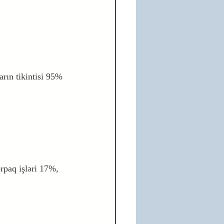
arın tikintisi 95% 
orpaq işləri 17%, 