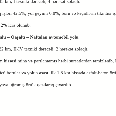
45 km, I texniki dərəcəli, 4 hərəkət zolaqlı.
 işləri 42.5%, yol geyimi 6.8%, boru və keçidlərin tikintisi iş
1.2% icra olunub.
lu – Qaşaltı – Naftalan avtomobil yolu
 22 km, II-IV texniki dərəcəli, 2 hərəkət zolaqlı.
m hissəsi mina və partlamamış hərbi sursatlardan təmizlənib,
ücü borular və yolun əsası, ilk 1.8 km hissədə asfalt-beton örtü
aya uğramış örtük qazılaraq çıxarılıb.