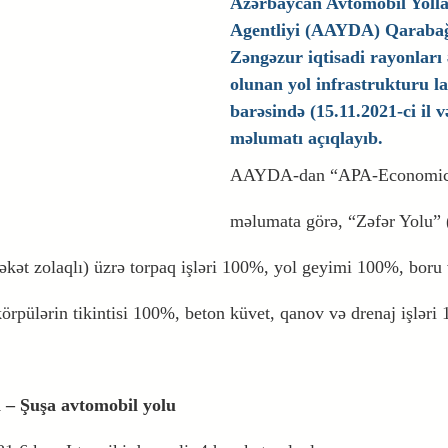
Azərbaycan Avtomobil Yolla
Agentliyi (AAYDA) Qarabağ 
Zəngəzur iqtisadi rayonları 
olunan yol infrastrukturu la
barəsində (15.11.2021-ci il v
məlumatı açıqlayıb.
AAYDA-dan “
APA
-Economic
məlumata görə, “Zəfər Yolu” 
rəkət zolaqlı) üzrə torpaq işləri 100%, yol geyimi 100%, boru 
 körpülərin tikintisi 100%, beton küvet, qanov və drenaj işləri
 – Şuşa avtomobil yolu