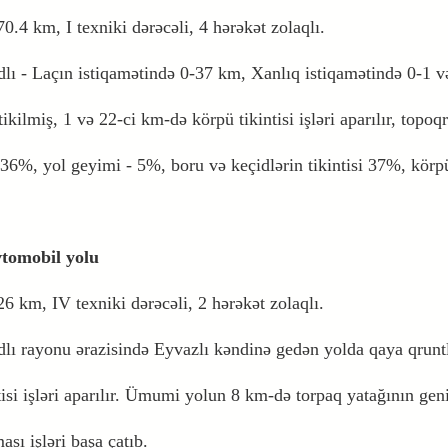
70.4 km, I texniki dərəcəli, 4 hərəkət zolaqlı.
lı - Laçın istiqamətində 0-37 km, Xanlıq istiqamətində 0-1 
ikilmiş, 1 və 22-ci km-də körpü tikintisi işləri aparılır, topoq
ri 36%, yol geyimi - 5%, boru və keçidlərin tikintisi 37%, körpü
vtomobil yolu
 26 km, IV texniki dərəcəli, 2 hərəkət zolaqlı.
lı rayonu ərazisində Eyvazlı kəndinə gedən yolda qaya qruntl
tisi işləri aparılır. Ümumi yolun 8 km-də torpaq yatağının geni
ası işləri başa çatıb.