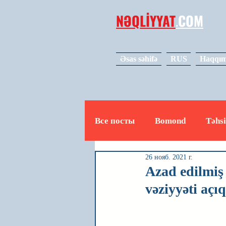
NƏQLİYYAT
.
COM
Əsas səhifə
RUS
Haqqım
Все посты
Bomond
Təhsi
26 нояб. 2021 г.
Avto
Video
Mədəniy
Azad edilmiş 
vəziyyəti açı