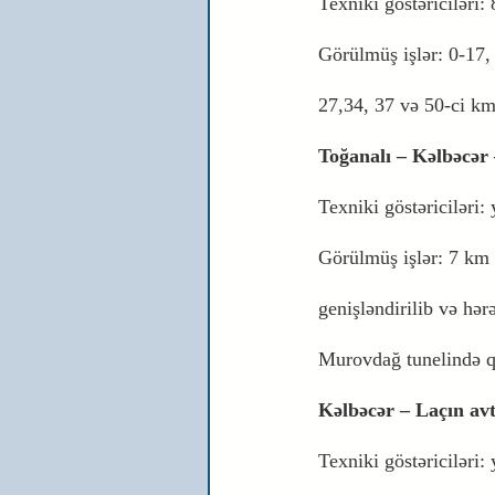
Texniki göstəriciləri: 
Görülmüş işlər: 0-17, 
27,34, 37 və 50-ci km-
Toğanalı – Kəlbəcər 
Texniki göstəriciləri:
Görülmüş işlər: 7 km 
genişləndirilib və hər
Murovdağ tunelində qa
Kəlbəcər – Laçın av
Texniki göstəriciləri: 