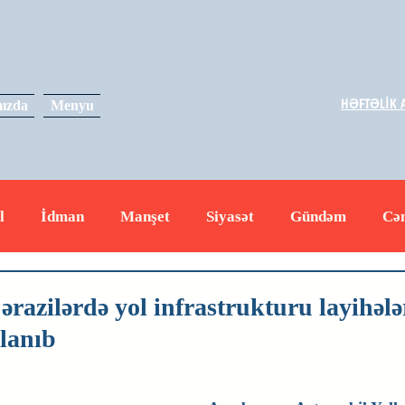
HƏFTƏLİK A
ızda
Menyu
l
İdman
Manşet
Siyasət
Gündəm
Cə
yət
İqtisadiyyat
RUS
Hadisə
Dəyərli məs
ərazilərdə yol infrastrukturu layihələ
qlanıb