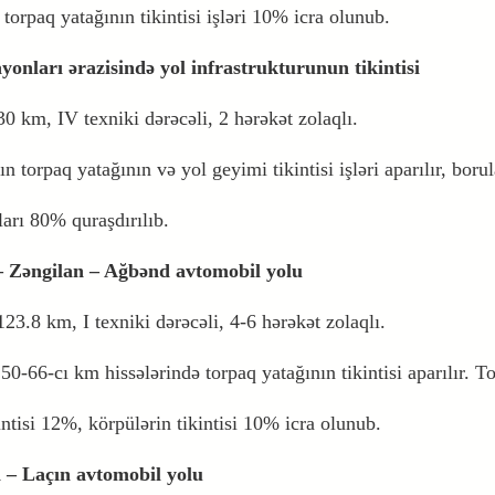
torpaq yatağının tikintisi işləri 10% icra olunub.
yonları ərazisində yol infrastrukturunun tikintisi
 30 km, IV texniki dərəcəli, 2 hərəkət zolaqlı.
n torpaq yatağının və yol geyimi tikintisi işləri aparılır, borul
ları 80% quraşdırılıb.
– Zəngilan – Ağbənd avtomobil yolu
 123.8 km, I texniki dərəcəli, 4-6 hərəkət zolaqlı.
50-66-cı km hissələrində torpaq yatağının tikintisi aparılır. T
intisi 12%, körpülərin tikintisi 10% icra olunub.
 – Laçın avtomobil yolu