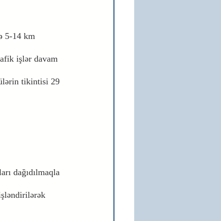
və 5-14 km 
rafik işlər davam 
lərin tikintisi 29 
arı dağıdılmaqla 
şləndirilərək 