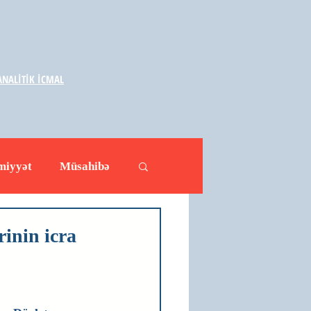
NALİTİK İCMAL
miyyət
Müsahibə
ləhətlər
Yazarlar
rinin icra