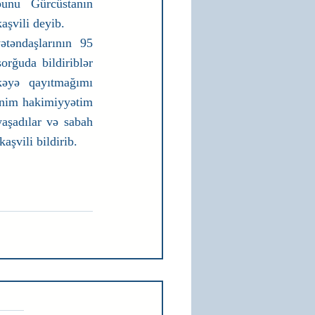
unu Gürcüstanın 
aşvili deyib.
təndaşlarının 95 
orğuda bildiriblər 
əyə qayıtmağımı 
ənim hakimiyyətim 
aşadılar və sabah 
aşvili bildirib.