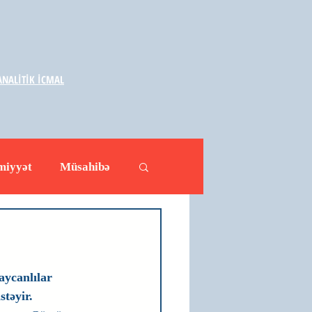
NALİTİK İCMAL
miyyət
Müsahibə
ləhətlər
Yazarlar
ycanlılar 
təyir.