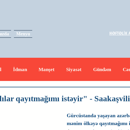
HƏFTƏLİK A
ızda
Menyu
l
İdman
Manşet
Siyasət
Gündəm
Cə
yət
İqtisadiyyat
RUS
Hadisə
Dəyərli məs
lar qayıtmağımı istəyir" - Saakaşvili
Gürcüstanda yaşayan azərba
mənim ölkəyə qayıtmağımı is