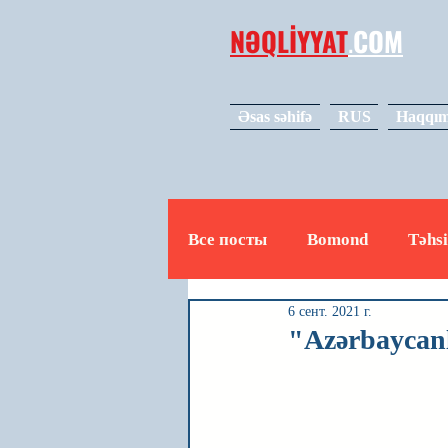
NƏQLİYYAT
.
COM
Əsas səhifə
RUS
Haqqım
Все посты
Bomond
Təhsi
6 сент. 2021 г.
Avto
Video
Mədəniy
"Azərbaycanlı