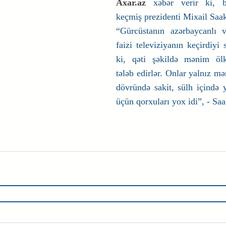
Axar.az
 xəbər verir ki, b
keçmiş prezidenti Mixail Saak
“Gürcüstanın azərbaycanlı və
faizi televiziyanın keçirdiyi s
ki, qəti şəkildə mənim ölk
tələb edirlər. Onlar yalnız m
dövründə sakit, sülh içində y
üçün qorxuları yox idi”, - Saak