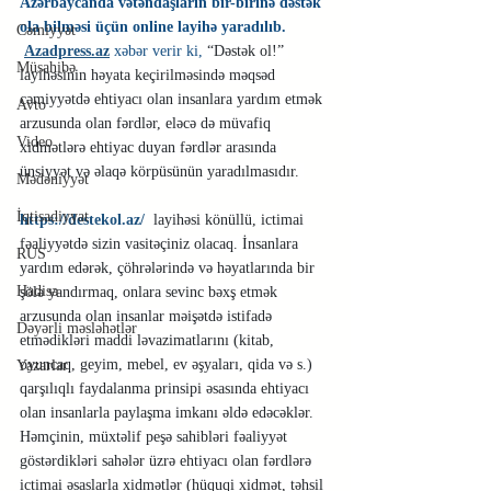
Azərbaycanda vətəndaşların bir-birinə dəstək 
ola bilməsi üçün online layihə yaradılıb.
Cəmiyyət
Azadpress.az
xəbər verir ki,
“Dəstək ol!” 
Müsahibə
layihəsinin həyata keçirilməsində məqsəd 
cəmiyyətdə ehtiyacı olan insanlara yardım etmək 
Avto
arzusunda olan fərdlər, eləcə də müvafiq 
Video
xidmətlərə ehtiyac duyan fərdlər arasında 
ünsiyyət və əlaqə körpüsünün yaradılmasıdır. 
Mədəniyyət
İqtisadiyyat
https://destekol.az/
layihəsi könüllü, ictimai 
fəaliyyətdə sizin vasitəçiniz olacaq. İnsanlara 
RUS
yardım edərək, çöhrələrində və həyatlarında bir 
Hadisə
şölə yandırmaq, onlara sevinc bəxş etmək 
arzusunda olan insanlar məişətdə istifadə 
Dəyərli məsləhətlər
etmədikləri maddi ləvazimatlarını (kitab, 
oyuncaq, geyim, mebel, ev əşyaları, qida və s.) 
Yazarlar
qarşılıqlı faydalanma prinsipi əsasında ehtiyacı 
olan insanlarla paylaşma imkanı əldə edəcəklər.
Həmçinin, müxtəlif peşə sahibləri fəaliyyət 
göstərdikləri sahələr üzrə ehtiyacı olan fərdlərə 
ictimai əsaslarla xidmətlər (hüquqi xidmət, təhsil 