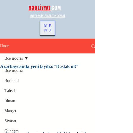
NƏQLİYYAT
.
COM
HƏFTƏLİK ANALİTİK İCMAL
ME
NU
Пост
Все посты
Azərbaycanda yeni layihə:"Dəstək ol!"
Все посты
Bomond
Təhsil
İdman
Manşet
Siyasət
Gündəm