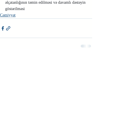
əlçatanlığının təmin edilməsi və davamlı dəstəyin 
göstərilməsi
Cəmiyyət
Недавние посты
Смотреть все