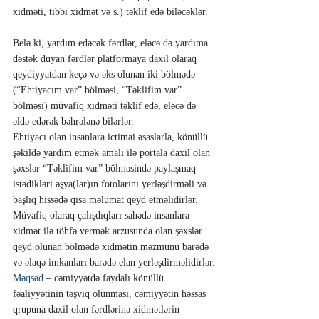
xidməti, tibbi xidmət və s.) təklif edə biləcəklər.
Belə ki, yardım edəcək fərdlər, eləcə də yardıma 
dəstək duyan fərdlər platformaya daxil olaraq 
qeydiyyatdan keçə və əks olunan iki bölmədə 
(“Ehtiyacım var” bölməsi, “Təklifim var” 
bölməsi) müvafiq xidməti təklif edə, eləcə də 
əldə edərək bəhrələnə bilərlər.
Ehtiyacı olan insanlara ictimai əsaslarla, könüllü 
şəkildə yardım etmək amalı ilə portala daxil olan 
şəxslər “Təklifim var” bölməsində paylaşmaq 
istədikləri əşya(lar)ın fotolarını yerləşdirməli və 
başlıq hissədə qısa məlumat qeyd etməlidirlər. 
Müvafiq olaraq çalışdıqları sahədə insanlara 
xidmət ilə töhfə vermək arzusunda olan şəxslər 
qeyd olunan bölmədə xidmətin məzmunu barədə 
və əlaqə imkanları barədə elan yerləşdirməlidirlər.
Məqsəd
 – cəmiyyətdə faydalı könüllü 
fəaliyyətinin təşviq olunması, cəmiyyətin həssas 
qrupuna daxil olan fərdlərinə xidmətlərin 