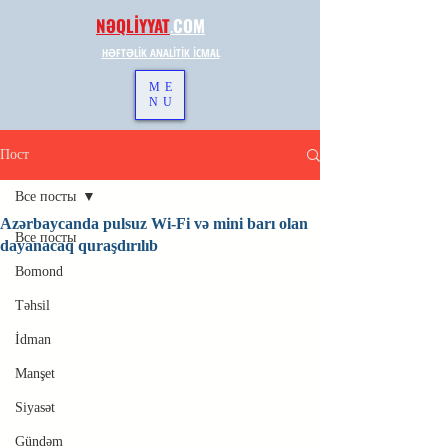
NƏQLİYYAT
.
COM
HƏFTƏLİK ANALİTİK İCMAL
ME
NU
Пост
Все посты
Azərbaycanda pulsuz Wi-Fi və mini barı olan
Все посты
dayanacaq quraşdırılıb
Bomond
Təhsil
İdman
Manşet
Siyasət
Gündəm