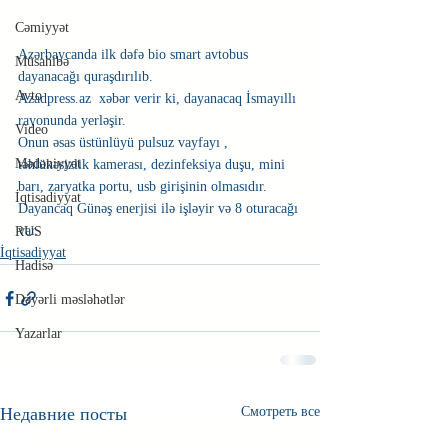
Cəmiyyət
Azərbaycanda ilk dəfə bio smart avtobus 
Müsahibə
dayanacağı quraşdırılıb.  
Avto
Azadpress.az  xəbər verir ki, dayanacaq İsmayıllı 
rayonunda yerləşir. 
Video
Onun əsas üstünlüyü pulsuz vayfayı , 
Mədəniyyət
təhlükəsizlik kamerası, dezinfeksiya duşu, mini 
barı, zaryatka portu, usb girişinin olmasıdır. 
İqtisadiyyat
Dayancaq Günəş enerjisi ilə işləyir və 8 oturacağı 
var.
RUS
İqtisadiyyat
Hadisə
Dəyərli məsləhətlər
Yazarlar
Недавние посты
Смотреть все