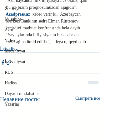
“Azərbaycanda illik inflyasiya 3% olaraq qalır. 
Bu isə bizim proqnozumuzdan aşağıdır”.
Cəmiyyət
Azadpress.az
  xəbər verir ki,  Azərbaycan 
Müsahibə
Mərkəzi Bankının sədri Elman Rüstəmov 
keçirdiyi mətbuat konfransında belə deyib.
Avto
“Yay aylarında inflyasiyanın bir qədər də 
Video
azalacağına ümid edirik”, - deyə o, qeyd edib.
İqtisadiyyat
Mədəniyyət
İqtisadiyyat
RUS
Hadisə
Dəyərli məsləhətlər
Недавние посты
Смотреть все
Yazarlar