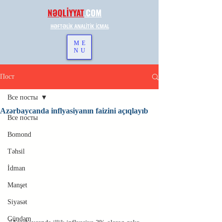
NƏQLİYYAT
.
COM
HƏFTƏLİK ANALİTİK İCMAL
ME
NU
Пост
Все посты
Azərbaycanda inflyasiyanın faizini açıqlayıb
Все посты
Bomond
Təhsil
İdman
Manşet
Siyasət
Gündəm