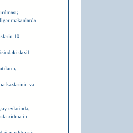
ırılması;
 digər məkanlarda 
slərin 10 
sindəki daxil 
trların, 
mərkəzlərinin və 
çay evlərində, 
ndə xidmətin 
adağan edilməsi;