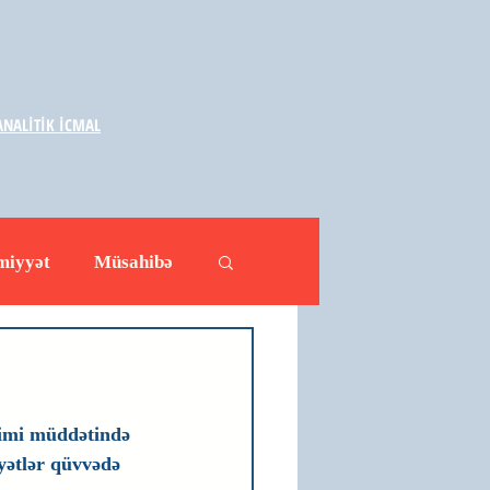
NALİTİK İCMAL
miyyət
Müsahibə
ləhətlər
Yazarlar
jimi müddətində 
yətlər qüvvədə 