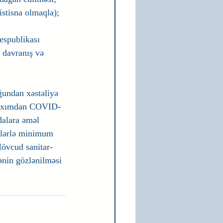
istisna olmaqla);
espublikası 
 davranış və 
ğundan xəstəliyə 
u baxımdan COVID-
dalara əməl 
slərlə minimum 
Mövcud sanitar-
ənin gözlənilməsi 