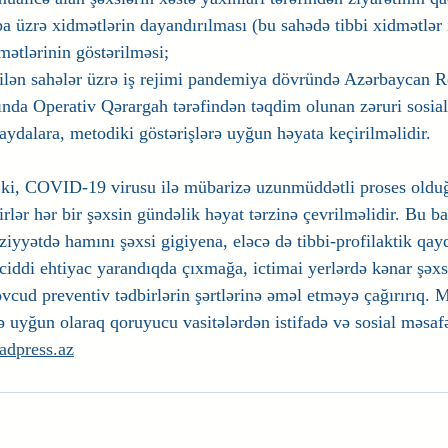
a üzrə xidmətlərin dayandırılması (bu sahədə tibbi xidmətlər 
ətlərinin göstərilməsi;
rilən sahələr üzrə iş rejimi pandemiya dövründə Azərbaycan R
ında Operativ Qərargah tərəfindən təqdim olunan zəruri sosial
aydalara, metodiki göstərişlərə uyğun həyata keçirilməlidir.
 ki, COVID-19 virusu ilə mübarizə uzunmüddətli proses oldu
birlər hər bir şəxsin gündəlik həyat tərzinə çevrilməlidir. B
əziyyətdə hamını şəxsi gigiyena, eləcə də tibbi-profilaktik qay
ciddi ehtiyac yarandıqda çıxmağa, ictimai yerlərdə kənar şəx
cud preventiv tədbirlərin şərtlərinə əməl etməyə çağırırıq. 
ə uyğun olaraq qoruyucu vasitələrdən istifadə və sosial məsaf
adpress.az