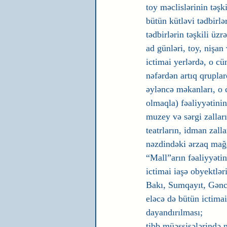
toy məclislərinin təş
bütün kütləvi tədbirl
tədbirlərin təşkili ü
ad günləri, toy, nişa
ictimai yerlərdə, o cü
nəfərdən artıq qrupl
əyləncə məkanları, o 
olmaqla) fəaliyyətini
muzey və sərgi zalları
teatrların, idman zall
nəzdindəki ərzaq mağaz
“Mall”arın fəaliyyətin
ictimai iaşə obyektlə
Bakı, Sumqayıt, Gəncə
eləcə də bütün ictima
dayandırılması;
tibb müəssisələrində m