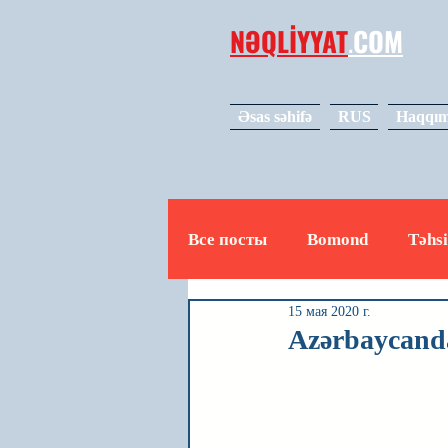
NƏQLİYYAT
.
COM
Əsas səhifə
RUS
Haqqım
Все посты
Bomond
Təhsi
15 мая 2020 г.
Avto
Video
Mədəniy
Azərbaycanda