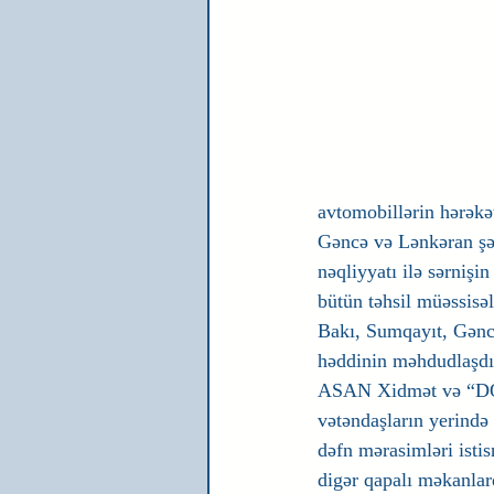
avtomobillərin hərəkə
Gəncə və Lənkəran şəh
nəqliyyatı ilə sərnişi
bütün təhsil müəssisəl
Bakı, Sumqayıt, Gəncə
həddinin məhdudlaşdı
ASAN Xidmət və “DOST
vətəndaşların yerində
dəfn mərasimləri istis
digər qapalı məkanlar