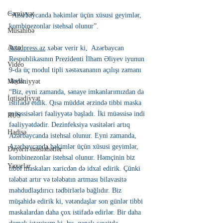
Cəmiyyət
“Azərbaycanda həkimlər üçün xüsusi geyimlər, 
kombinezonlar istehsal olunur”.
Müsahibə
Avto
Azadpress.az
 xəbər verir ki,  Azərbaycan 
Respublikasının Prezidenti İlham Əliyev iyunun 
Video
9-da üç modul tipli xəstəxananın açılışı zamanı 
deyib.
Mədəniyyət
“Biz, eyni zamanda, sənaye imkanlarımızdan da 
İqtisadiyyat
istifadə etdik. Qısa müddət ərzində tibbi maska 
müəssisələri fəaliyyətə başladı. İki müəssisə indi 
RUS
fəaliyyətdədir. Dezinfeksiya vasitələri artıq 
Hadisə
Azərbaycanda istehsal olunur. Eyni zamanda, 
Azərbaycanda həkimlər üçün xüsusi geyimlər, 
Dəyərli məsləhətlər
kombinezonlar istehsal olunur. Həmçinin biz 
Yazarlar
tibbi maskaları xaricdən də idxal edirik. Çünki 
tələbat artır və tələbatın artması bilavasitə 
məhdudlaşdırıcı tədbirlərlə bağlıdır. Biz 
müşahidə edirik ki, vətəndaşlar son günlər tibbi 
maskalardan daha çox istifadə edirlər. Bir daha 