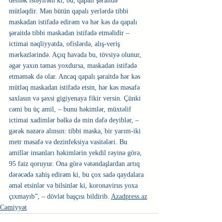
demək istəyirəm ki, bu, qapalı şəraitdə 
mütləqdir. Mən bütün qapalı yerlərdə tibbi 
maskadan istifadə edirəm və hər kəs də qapalı 
şəraitdə tibbi maskadan istifadə etməlidir – 
ictimai nəqliyyatda, ofislərdə, alış-veriş 
mərkəzlərində. Açıq havada bu, tövsiyə olunur, 
əgər yaxın təmas yoxdursa, maskadan istifadə 
etməmək də olar. Ancaq qapalı şəraitdə hər kəs 
mütləq maskadan istifadə etsin, hər kəs məsafə 
saxlasın və şəxsi gigiyenaya fikir versin. Çünki 
cəmi bu üç amil, – bunu həkimlər, müxtəlif 
ictimai xadimlər bəlkə də min dəfə deyiblər, – 
gərək nəzərə alınsın: tibbi maska, bir yarım-iki 
metr məsafə və dezinfeksiya vasitələri. Bu 
amillər insanları həkimlərin yekdil rəyinə görə, 
95 faiz qoruyur. Ona görə vətəndaşlardan artıq 
dərəcədə xahiş edirəm ki, bu çox sadə qaydalara 
əməl etsinlər və bilsinlər ki, koronavirus yoxa 
çıxmayıb”, – dövlət başçısı bildirib. 
Azadpress.az
Cəmiyyət