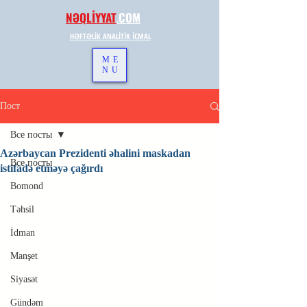
NƏQLİYYAT
.
COM
HƏFTƏLİK ANALİTİK İCMAL
ME
NU
Пост
Все посты
Azərbaycan Prezidenti əhalini maskadan
Все посты
istifadə etməyə çağırdı
Bomond
Təhsil
İdman
Manşet
Siyasət
Gündəm