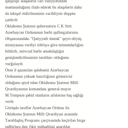
qarşılıqlı əlaqələrin cari vəziyyətindən 
məmnunluğunu ifadə edərək bu əlaqələrin daha 
da inkişaf etdirilməsinin vacibliyini diqqətə 
çatdırıb.
Oklahoma Ştatının qubernatoru C.K.Stitt 
Azərbaycan Ordusunun hərbi qulluqçularının 
Əfqanıstandakı “Qətiyyətli dəstək” qeyri-döyüş 
missiyasına verdiyi töhfəyə görə minnətdarlığını 
bildirib, mövcud hərbi əməkdaşlığın 
genişləndirilməsinin tərəfdarı olduğunu 
vurğulayıb.
Ötən il qazanılan qələbənin Azərbaycan 
Ordusunun yüksək hazırlığının göstəricisi 
olduğunu qeyd edən Oklahoma Ştatının Milli 
Qvardiyasının komandanı general-mayor 
M.Tompson şəhid olanların ailələrinə baş sağlığı 
verib.
Görüşdə tərəflər Azərbaycan Ordusu ilə 
Oklahoma Ştatının Milli Qvardiyası arasında 
Tərəfdaşlıq Proqramı çərçivəsində keçirilən birgə 
tədbirlərə dair fikir mübadiləsi aparıblar.