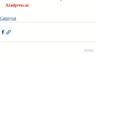
Azadpress.az
Cəmiyyət
Недавние посты
Смотреть все