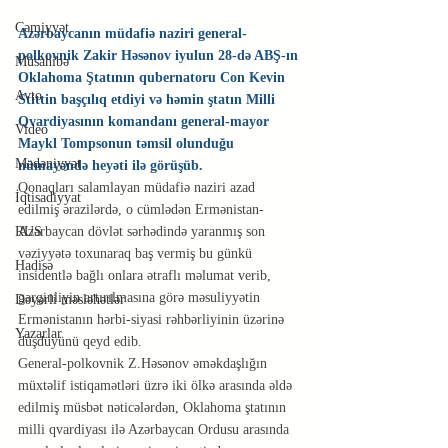
Cəmiyyət
Azərbaycanın müdafiə naziri general-
polkovnik Zakir Həsənov iyulun 28-də ABŞ-ın 
Müsahibə
Oklahoma Ştatının qubernatoru Con Kevin 
Avto
Stittin başçılıq etdiyi və həmin ştatın Milli 
Qvardiyasının komandanı general-mayor 
Video
Maykl Tompsonun təmsil olunduğu 
Mədəniyyət
nümayəndə heyəti ilə görüşüb.
Qonaqları salamlayan müdafiə naziri azad 
İqtisadiyyat
edilmiş ərazilərdə, o cümlədən Ermənistan-
RUS
Azərbaycan dövlət sərhədində yaranmış son 
vəziyyətə toxunaraq baş vermiş bu günkü 
Hadisə
insidentlə bağlı onlara ətraflı məlumat verib, 
gərginliyin artırılmasına görə məsuliyyətin 
Dəyərli məsləhətlər
Ermənistanın hərbi-siyasi rəhbərliyinin üzərinə 
Yazarlar
düşdüyünü qeyd edib.
General-polkovnik Z.Həsənov əməkdaşlığın 
müxtəlif istiqamətləri üzrə iki ölkə arasında əldə 
edilmiş müsbət nəticələrdən, Oklahoma ştatının 
milli qvardiyası ilə Azərbaycan Ordusu arasında 