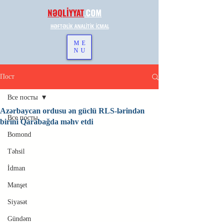
NƏQLİYYAT
.
COM
HƏFTƏLİK ANALİTİK İCMAL
ME
NU
Пост
Все посты
Azərbaycan ordusu ən güclü RLS-lərindən
Все посты
birini Qarabağda məhv etdi
Bomond
Təhsil
İdman
Manşet
Siyasət
Gündəm