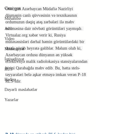
Cəmiyyət
Ötən gün Azərbaycan Müdafiə Nazirliyi 
düşmənin canlı qüvvəsinin və texnikasının 
Müsahibə
ordumuzun dəqiq atəş zərbələri ilə məhv 
Avto
edilməsinə dair növbəti görüntüləri yaymışdı. 
Virtualaz.org xəbər verir ki, Rusiya 
Video
mütəxəssisləri dərhal həmin görüntülərdəki bir 
detalı görüb heyrətə gəliblər. Məlum olub ki, 
Mədəniyyət
Azərbaycan ordusu dünyanın ən yüksək 
İqtisadiyyat
effektivliyə malik radiolokasiya stansiyalarından 
birini Qarabağda məhv edib. Bu, hətta stels-
RUS
təyyarələri belə aşkar etməyə imkan verən P-18 
Hadisə
RLS-idir.
Dəyərli məsləhətlər
Yazarlar