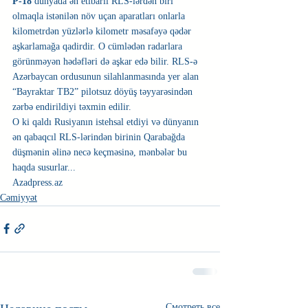
P-18 
dünyada ən etibarlı RLS-lərdən biri 
olmaqla istənilən növ uçan aparatları onlarla 
kilometrdən yüzlərlə kilometr məsafəyə qədər 
aşkarlamağa qadirdir. O cümlədən radarlara 
görünməyən hədəfləri də aşkar edə bilir. RLS-ə 
Azərbaycan ordusunun silahlanmasında yer alan 
“Bayraktar TB2” pilotsuz döyüş təyyarəsindən 
zərbə endirildiyi təxmin edilir.
O ki qaldı Rusiyanın istehsal etdiyi və dünyanın 
ən qabaqcıl RLS-lərindən birinin Qarabağda 
düşmənin əlinə necə keçməsinə, mənbələr bu 
haqda susurlar...
Azadpress.az
Cəmiyyət
Смотреть все