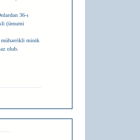
nlardan 36-ı 
kli (ümumi 
 mühərrikli minik 
az olub. 