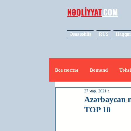
NƏQLİYYAT
.
COM
Əsas səhifə
RUS
Haqqım
Все посты
Bomond
Təhsi
27 мар. 2021 г.
Avto
Video
Mədəniy
Azərbaycan mi
TOP 10