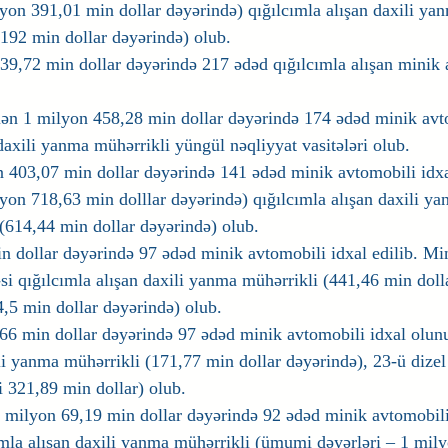
yon 391,01 min dollar dəyərində) qığılcımla alışan daxili yan
(192 min dollar dəyərində) olub.
9,72 min dollar dəyərində 217 ədəd qığılcımla alışan minik 
ən 1 milyon 458,28 min dollar dəyərində 174 ədəd minik avto
 daxili yanma mühərrikli yüngül nəqliyyat vasitələri olub.
403,07 min dollar dəyərində 141 ədəd minik avtomobili idxal
yon 718,63 min dolllar dəyərində) qığılcımla alışan daxili ya
 (614,44 min dollar dəyərində) olub.
 dollar dəyərində 97 ədəd minik avtomobili idxal edilib. Mi
si qığılcımla alışan daxili yanma mühərrikli (441,46 min doll
4,5 min dollar dəyərində) olub.
6 min dollar dəyərində 97 ədəd minik avtomobili idxal olunu
ili yanma mühərrikli (171,77 min dollar dəyərində), 23-ü dizel
 321,89 min dollar) olub.
milyon 69,19 min dollar dəyərində 92 ədəd minik avtomobili 
mla alışan daxili yanma mühərrikli (ümumi dəyərləri – 1 mil