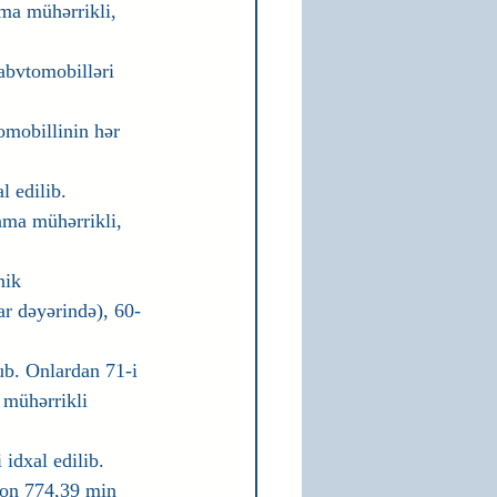
ma mühərrikli, 
abvtomobilləri 
mobillinin hər 
 edilib. 
nma mühərrikli, 
nik 
ar dəyərində), 60-
b. Onlardan 71-i 
 mühərrikli 
idxal edilib. 
yon 774,39 min 