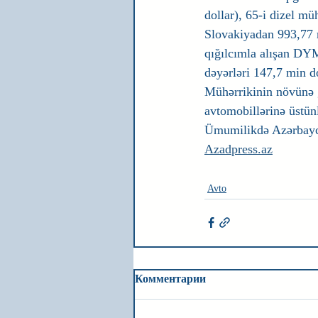
dollar), 65-i dizel mü
Slovakiyadan 993,77 m
qığılcımla alışan DYM
dəyərləri 147,7 min do
Mühərrikinin növünə g
avtomobillərinə üstün
Ümumilikdə Azərbayca
Azadpress.az
Avto
Комментарии