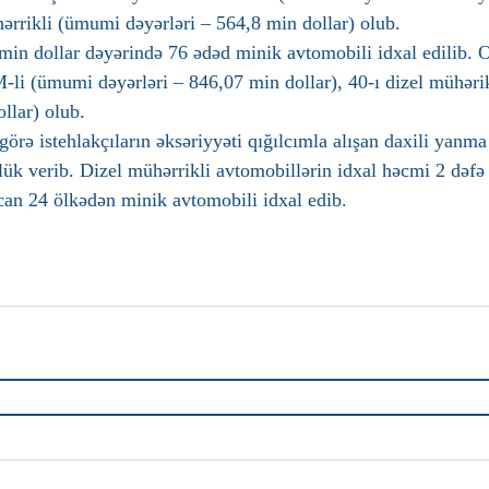
hərrikli (ümumi dəyərləri – 564,8 min dollar) olub.
in dollar dəyərində 76 ədəd minik avtomobili idxal edilib. O
-li (ümumi dəyərləri – 846,07 min dollar), 40-ı dizel mühəri
llar) olub.
örə istehlakçıların əksəriyyəti qığılcımla alışan daxili yanma
lük verib. Dizel mühərrikli avtomobillərin idxal həcmi 2 dəfə 
n 24 ölkədən minik avtomobili idxal edib.