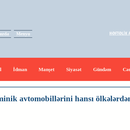
HƏFTƏLİK A
ızda
Menyu
l
İdman
Manşet
Siyasət
Gündəm
Cə
yət
İqtisadiyyat
RUS
Hadisə
Dəyərli məs
nik avtomobillərini hansı ölkələrdən