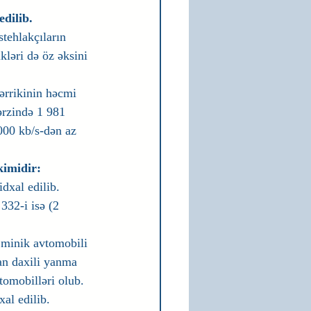
edilib.
tehlakçıların 
ləri də öz əksini 
hərrikinin həcmi 
ərzində 1 981 
000 kb/s-dən az 
kimidir:
xal edilib. 
332-i isə (2 
minik avtomobili 
an daxili yanma 
tomobilləri olub.
al edilib. 