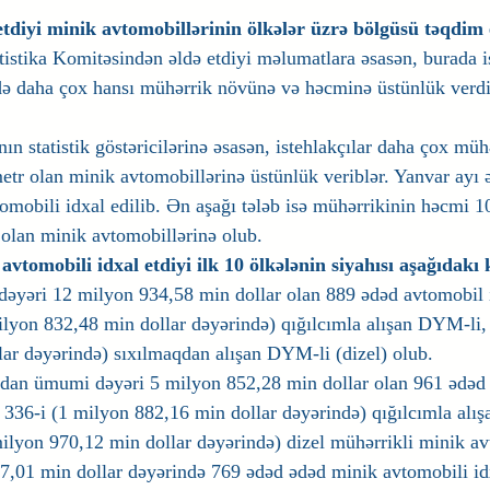
tdiyi minik avtomobillərinin ölkələr üzrə bölgüsü təqdim 
istika Komitəsindən əldə etdiyi məlumatlara əsasən, burada is
ə daha çox hansı mühərrik növünə və həcminə üstünlük verdik
ının statistik göstəricilərinə əsasən, istehlakçılar daha çox mü
tr olan minik avtomobillərinə üstünlük veriblər. Yanvar ayı 
omobili idxal edilib. Ən aşağı tələb isə mühərrikinin həcmi 1
olan minik avtomobillərinə olub.
vtomobili idxal etdiyi ilk 10 ölkələnin siyahısı aşağıdakı 
yəri 12 milyon 934,58 min dollar olan 889 ədəd avtomobil id
lyon 832,48 min dollar dəyərində) qığılcımla alışan DYM-li, 
ar dəyərində) sıxılmaqdan alışan DYM-li (dizel) olub.
dan ümumi dəyəri 5 milyon 852,28 min dollar olan 961 ədəd 
n 336-i (1 milyon 882,16 min dollar dəyərində) qığılcımla alış
milyon 970,12 min dollar dəyərində) dizel mühərrikli minik av
01 min dollar dəyərində 769 ədəd ədəd minik avtomobili idx