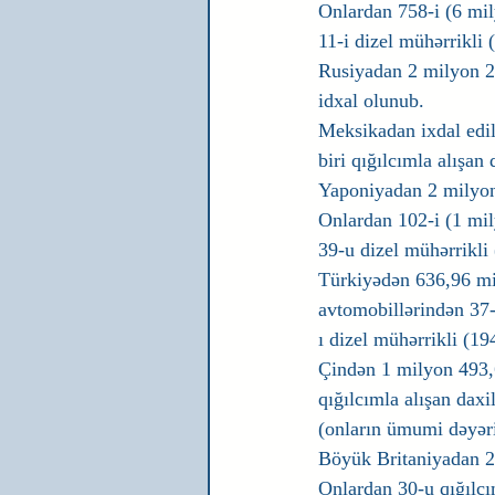
Onlardan 758-i (6 mil
11-i dizel mühərrikli 
Rusiyadan 2 milyon 23
idxal olunub.
Meksikadan ixdal edil
biri qığılcımla alışan
Yaponiyadan 2 milyon 
Onlardan 102-i (1 mil
39-u dizel mühərrikli
Türkiyədən 636,96 min
avtomobillərindən 37-
ı dizel mühərrikli (19
Çindən 1 milyon 493,6
qığılcımla alışan dax
(onların ümumi dəyəri
Böyük Britaniyadan 2 
Onlardan 30-u qığılcı