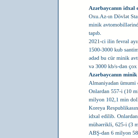
Azərbaycanın idxal e
Oxu.Az-ın Dövlət Stat
minik avtomobillərind
tapıb.
2021-ci ilin fevral ay
1500-3000 kub santime
ədəd bu cür minik avt
və 3000 kb/s-dən çox 
Azərbaycanın minik a
Almaniyadan ümumi də
Onlardan 557-i (10 mi
milyon 102,1 min doll
Koreya Respublikasın
idxal edilib. Onlarda
mühərrikli, 625-i (3 
ABŞ-dan 6 milyon 587,