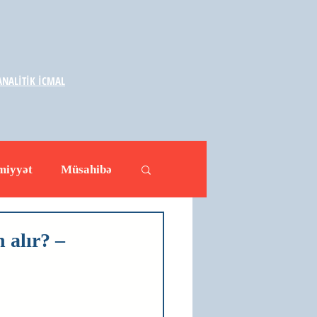
NALİTİK İCMAL
miyyət
Müsahibə
ləhətlər
Yazarlar
 alır? –