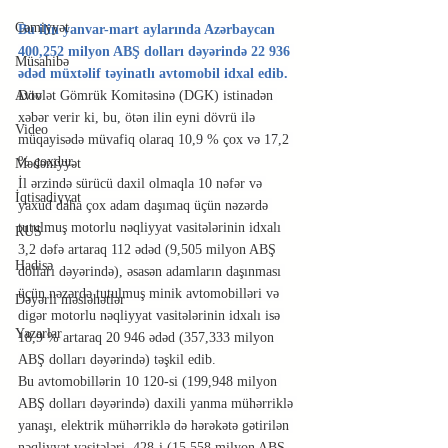
Cəmiyyət
Bu ilin yanvar-mart aylarında Azərbaycan 
400,252 milyon ABŞ dolları dəyərində 22 936 
Müsahibə
ədəd müxtəlif təyinatlı avtomobil idxal edib.
Dövlət Gömrük Komitəsinə (DGK) istinadən 
Avto
xəbər verir ki, bu, ötən ilin eyni dövrü ilə 
Video
müqayisədə müvafiq olaraq 10,9 % çox və 17,2 
% çoxdur.
Mədəniyyət
İl ərzində sürücü daxil olmaqla 10 nəfər və 
İqtisadiyyat
yaxud daha çox adam daşımaq üçün nəzərdə 
tutulmuş motorlu nəqliyyat vasitələrinin idxalı 
RUS
3,2 dəfə artaraq 112 ədəd (9,505 milyon ABŞ 
Hadisə
dolları dəyərində), əsasən adamların daşınması 
üçün nəzərdə tutulmuş minik avtomobilləri və 
Dəyərli məsləhətlər
digər motorlu nəqliyyat vasitələrinin idxalı isə 
Yazarlar
18,9 % artaraq 20 946 ədəd (357,333 milyon 
ABŞ dolları dəyərində) təşkil edib.
Bu avtomobillərin 10 120-si (199,948 milyon 
ABŞ dolları dəyərində) daxili yanma mühərriklə 
yanaşı, elektrik mühərriklə də hərəkətə gətirilən 
nəqliyyat vasitələri, 428-i (15,558 milyon ABŞ 