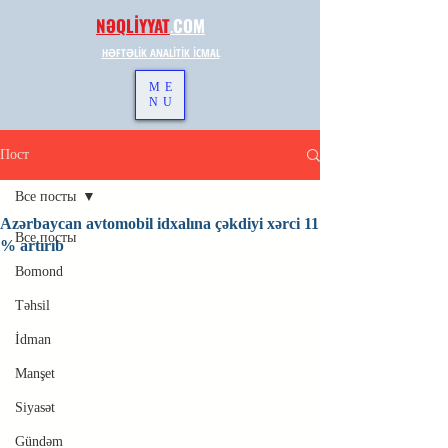
NƏQLİYYAT
.
COM
HƏFTƏLİK ANALİTİK İCMAL
ME
NU
Пост
Все посты
Azərbaycan avtomobil idxalına çəkdiyi xərci 11
Все посты
% artırıb
Bomond
Təhsil
İdman
Manşet
Siyasət
Gündəm