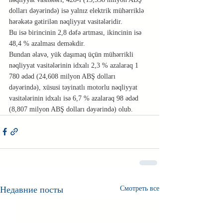
dolları dəyərində) isə yalnız elektrik mühərriklə 
hərəkətə gətirilən nəqliyyat vasitələridir.
Bu isə birincinin 2,8 dəfə artması, ikincinin isə 
48,4 % azalması deməkdir.
Bundan əlavə, yük daşımaq üçün mühərrikli 
nəqliyyat vasitələrinin idxalı 2,3 % azalaraq 1 
780 ədəd (24,608 milyon ABŞ dolları 
dəyərində), xüsusi təyinatlı motorlu nəqliyyat 
vasitələrinin idxalı isə 6,7 % azalaraq 98 ədəd 
(8,807 milyon ABŞ dolları dəyərində) olub.
Недавние посты
Смотреть все