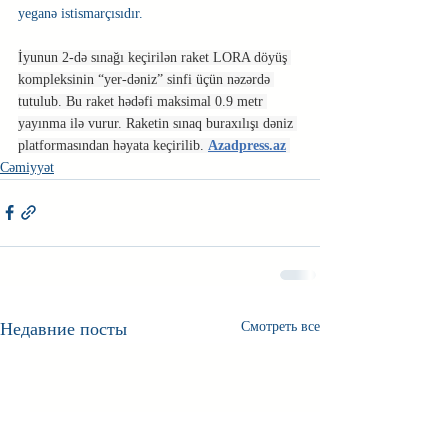
yeganə istismarçısıdır.
İyunun 2-də sınağı keçirilən raket LORA döyüş 
kompleksinin “yer-dəniz” sinfi üçün nəzərdə 
tutulub. Bu raket hədəfi maksimal 0.9 metr 
yayınma ilə vurur. Raketin sınaq buraxılışı dəniz 
platformasından həyata keçirilib. 
Azadpress.az
Cəmiyyət
Недавние посты
Смотреть все