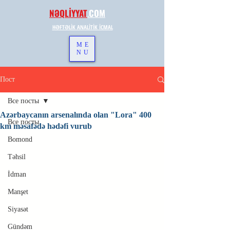
NƏQLİYYAT
.
COM
HƏFTƏLİK ANALİTİK İCMAL
ME
NU
Пост
Все посты
Azərbaycanın arsenalında olan "Lora" 400
Все посты
km məsafədə hədəfi vurub
Bomond
Təhsil
İdman
Manşet
Siyasət
Gündəm