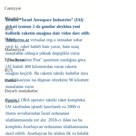
Cəmiyyət
Müsahibə
İsrailin “İsrael Aerospace Industries” (IAI) 
şirkəti iyunun 2-də gəmilər əleyhinə yeni 
Avto
ballistik raketin sınağına dair video dərc edib.
Video
Azadpress.az
virtualaz.org-a istinadən xəbər 
verir ki, raket hədəfi həm yaxın, həm uzaq 
Mədəniyyət
məsafədən olduqca yüksək dəqiqliklə vurur.
“The Jerusalem Post” qəzetinin yazdığına görə, 
İqtisadiyyat
IAI hədəfi 400 kilometrdən vuran raketin 
RUS
sınağını keçirib. Bu raketin taktiki hədəflər üzrə 
modifikasiyası isə düşmən obyektini 90 kilometr 
Hadisə
məsafədən vurur
Dəyərli məsləhətlər
Həmin LORA operativ taktiki raket kompleksi 
Yazarlar
IAI tərəfindən işlənib hazırlanıb və 2000-ci 
illərin əvvəllərindən İsrail ordusunun 
silahlanmasında yer alır. 2018-ci ildən isə bu 
kompleks Azərbaycan ordusunun silahlanmasına 
daxil edilib. Azərbaycan bu silahın ilk və hələlik 