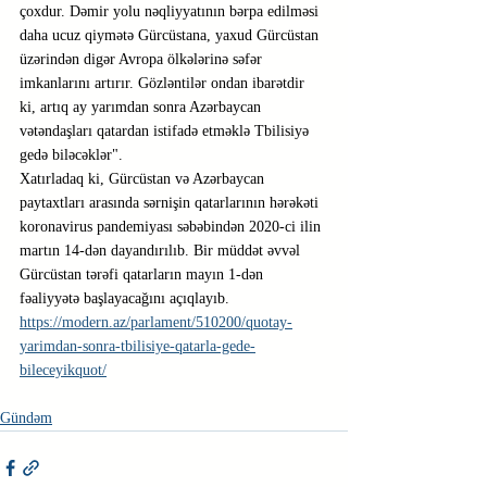
çoxdur. Dəmir yolu nəqliyyatının bərpa edilməsi 
daha ucuz qiymətə Gürcüstana, yaxud Gürcüstan 
üzərindən digər Avropa ölkələrinə səfər 
imkanlarını artırır. Gözləntilər ondan ibarətdir 
ki, artıq ay yarımdan sonra Azərbaycan 
vətəndaşları qatardan istifadə etməklə Tbilisiyə 
gedə biləcəklər".
Xatırladaq ki, Gürcüstan və Azərbaycan 
paytaxtları arasında sərnişin qatarlarının hərəkəti 
koronavirus pandemiyası səbəbindən 2020-ci ilin 
martın 14-dən dayandırılıb. Bir müddət əvvəl 
Gürcüstan tərəfi qatarların mayın 1-dən 
fəaliyyətə başlayacağını açıqlayıb.
https://modern.az/parlament/510200/quotay-
yarimdan-sonra-tbilisiye-qatarla-gede-
bileceyikquot/
Gündəm