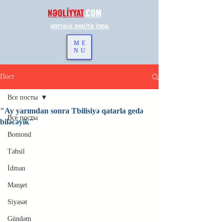
NƏQLİYYAT
.
COM
HƏFTƏLİK ANALİTİK İCMAL
ME
NU
Пост
Все посты
"Ay yarımdan sonra Tbilisiyə qatarla gedə
Все посты
biləcəyik"
Bomond
Təhsil
İdman
Manşet
Siyasət
Gündəm