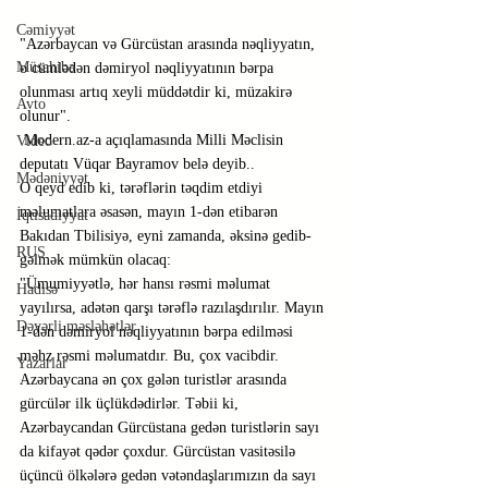
Cəmiyyət
"Azərbaycan və Gürcüstan arasında nəqliyyatın, 
Müsahibə
o cümlədən dəmiryol nəqliyyatının bərpa 
olunması artıq xeyli müddətdir ki, müzakirə 
Avto
olunur".
 Modern.az-a açıqlamasında Milli Məclisin 
Video
deputatı Vüqar Bayramov belə deyib..
Mədəniyyət
O qeyd edib ki, tərəflərin təqdim etdiyi 
məlumatlara əsasən, mayın 1-dən etibarən 
İqtisadiyyat
Bakıdan Tbilisiyə, eyni zamanda, əksinə gedib-
RUS
gəlmək mümkün olacaq:
"Ümumiyyətlə, hər hansı rəsmi məlumat 
Hadisə
yayılırsa, adətən qarşı tərəflə razılaşdırılır. Mayın 
Dəyərli məsləhətlər
1-dən dəmiryol nəqliyyatının bərpa edilməsi 
məhz rəsmi məlumatdır. Bu, çox vacibdir. 
Yazarlar
Azərbaycana ən çox gələn turistlər arasında 
gürcülər ilk üçlükdədirlər. Təbii ki, 
Azərbaycandan Gürcüstana gedən turistlərin sayı 
da kifayət qədər çoxdur. Gürcüstan vasitəsilə 
üçüncü ölkələrə gedən vətəndaşlarımızın da sayı 