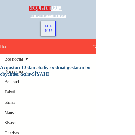
NƏQLİYYAT
.
COM
HƏFTƏLİK ANALİTİK İCMAL
ME
NU
Пост
Все посты
Avqustun 10-dan əhaliyə xidmət göstərən bu
Все посты
obyektlər açılır-SİYAHI
Bomond
Təhsil
İdman
Manşet
Siyasət
Gündəm