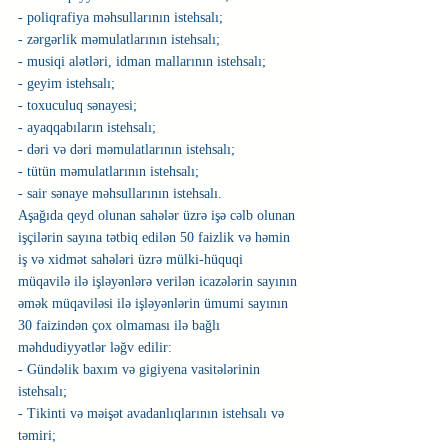
- poliqrafiya məhsullarının istehsalı;
- zərgərlik məmulatlarının istehsalı;
- musiqi alətləri, idman mallarının istehsalı;
- geyim istehsalı;
- toxuculuq sənayesi;
- ayaqqabıların istehsalı;
- dəri və dəri məmulatlarının istehsalı;
- tütün məmulatlarının istehsalı;
- sair sənaye məhsullarının istehsalı.
Aşağıda qeyd olunan sahələr üzrə işə cəlb olunan 
işçilərin sayına tətbiq edilən 50 faizlik və həmin 
iş və xidmət sahələri üzrə mülki-hüquqi 
müqavilə ilə işləyənlərə verilən icazələrin sayının 
əmək müqaviləsi ilə işləyənlərin ümumi sayının 
30 faizindən çox olmaması ilə bağlı 
məhdudiyyətlər ləğv edilir:
- Gündəlik baxım və gigiyena vasitələrinin 
istehsalı;
- Tikinti və məişət avadanlıqlarının istehsalı və 
təmiri;