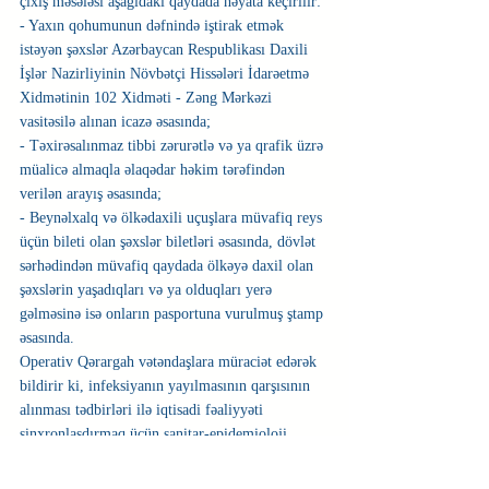
çıxış məsələsi aşağıdakı qaydada həyata keçirilir:
- Yaxın qohumunun dəfnində iştirak etmək 
istəyən şəxslər Azərbaycan Respublikası Daxili 
İşlər Nazirliyinin Növbətçi Hissələri İdarəetmə 
Xidmətinin 102 Xidməti - Zəng Mərkəzi 
vasitəsilə alınan icazə əsasında;
- Təxirəsalınmaz tibbi zərurətlə və ya qrafik üzrə 
müalicə almaqla əlaqədar həkim tərəfindən 
verilən arayış əsasında;
- Beynəlxalq və ölkədaxili uçuşlara müvafiq reys 
üçün bileti olan şəxslər biletləri əsasında, dövlət 
sərhədindən müvafiq qaydada ölkəyə daxil olan 
şəxslərin yaşadıqları və ya olduqları yerə 
gəlməsinə isə onların pasportuna vurulmuş ştamp 
əsasında.
Operativ Qərargah vətəndaşlara müraciət edərək 
bildirir ki, infeksiyanın yayılmasının qarşısının 
alınması tədbirləri ilə iqtisadi fəaliyyəti 
sinxronlaşdırmaq üçün sanitar-epidemioloji 
tələblərə ciddi əməl edilməlidir. Sanitar-
epidemioloji tələblərə əməl edilməsi iqtisadi 