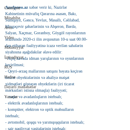
Azadpress.az 
xəbər verir ki, Nazirlər 
Cəmiyyət
Kabinetinin müvafiq Qərarına əsasən, Bakı, 
Müsahibə
Sumqayıt, Gəncə, Yevlax, Masallı, Cəlilabad, 
Mingəçevir şəhərlərinin və Abşeron, Bərdə, 
Avto
Salyan, Xaçmaz, Goranboy, Göygöl rayonlarının 
Video
ərazisində 2020-ci ilin avqusutun 10-u saat 00.00-
dan etibarən fəaliyyətinə icazə verilən sahələrin 
Mədəniyyət
siyahısına aşağıdakılar əlavə edilir:
İqtisadiyyat
- Açıq havada idman yarışlarının və oyunlarının 
keçirilməsi;
RUS
- Qeyri-ərzaq mallarının satışını həyata keçirən 
Hadisə
ticarət obyektələrinin və əhaliyə məişət 
xidmətləri göstərən obyektlərin (iri ticarət 
Dəyərli məsləhətlər
mərkəzləri istisna olmaqla) fəaliyyəti;
Yazarlar
- maşın və avadanlıqların istehsalı;
- elektrik avadanlıqlarının istehsalı;
- kompüter, elektron və optik məhsulların 
istehsalı;
- avtomobil, qoşqu və yarımqoşquların istehsalı;
- sair nəqliyyat vasitələrinin istehsalı;