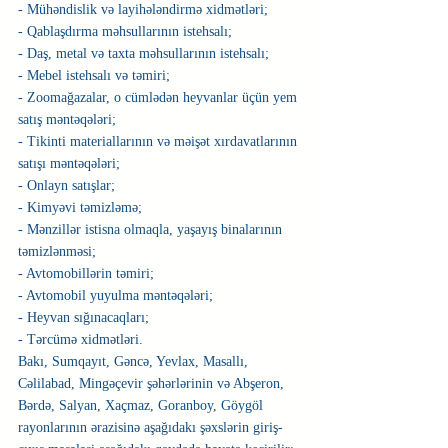
- Mühəndislik və layihələndirmə xidmətləri;
- Qablaşdırma məhsullarının istehsalı;
- Daş, metal və taxta məhsullarının istehsalı;
- Mebel istehsalı və təmiri;
- Zoomağazalar, o cümlədən heyvanlar üçün yem 
satış məntəqələri;
- Tikinti materiallarının və məişət xırdavatlarının 
satışı məntəqələri;
- Onlayn satışlar;
- Kimyəvi təmizləmə;
- Mənzillər istisna olmaqla, yaşayış binalarının 
təmizlənməsi;
- Avtomobillərin təmiri;
- Avtomobil yuyulma məntəqələri;
- Heyvan sığınacaqları;
- Tərcümə xidmətləri.
Bakı, Sumqayıt, Gəncə, Yevlax, Masallı, 
Cəlilabad, Mingəçevir şəhərlərinin və Abşeron, 
Bərdə, Salyan, Xaçmaz, Goranboy, Göygöl 
rayonlarının ərazisinə aşağıdakı şəxslərin giriş-