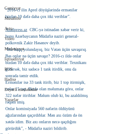
Cəmiyyət
“2016-cı ilin Aprel döyüşlərində ermənilər 
bizdən 10 dəfə daha çox itki veriblər”.
Müsahibə
Avto
Azadpress.az
  CBC-yə istinadən xəbər verir ki, 
bunu Azərbaycanın Müdafiə naziri general-
Video
polkovnik Zakir Həsənov deyib.
Mədəniyyət
“Biz haqq yolundayıq, biz Vətən üçün savaşırıq. 
Bəs onlar nə üçün savaşır? 2016-cı ildə onlar 
İqtisadiyyat
bizdən 10 dəfə daha çox itki veriblər. Texnikanı 
RUS
götürsək, biz sadəcə 1 tank itirdik, onu da 
sonrada təmir etdik.
Hadisə
Ermənilər isə 33 tank itirib, biz 1 top itirmişik, 
onlar 15 top. Bizdə olan məlumata görə, onlar 
Dəyərli məsləhətlər
322 nəfər itiriblər. Məlum olub ki, bu azaldılmış 
Yazarlar
rəqəm imiş.
Onlar komissiyada 560 nəfərin öldüyünü 
ağızlarından qaçırdıblar. Mən axı özüm də ön 
xətdə idim. Biz axı onların necə qaçdığını 
görürdük”, - Müdafiə naziri bildirib. 