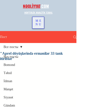
NƏQLİYYAT
.
COM
HƏFTƏLİK ANALİTİK İCMAL
ME
NU
Пост
Все посты
"Aprel döyüşlərində ermənilər 33 tank
Все посты
itiriblər"
Bomond
Təhsil
İdman
Manşet
Siyasət
Gündəm