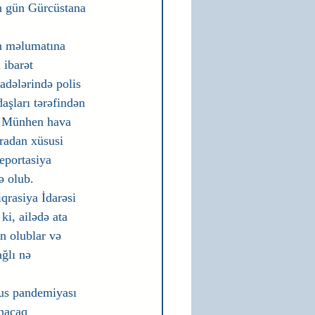
n gün Gürcüstana 
n məlumatına 
 ibarət 
radələrində polis 
aşları tərəfindən 
k Münhen hava 
uradan xüsusi 
eportasiya 
ə olub.
rasiya İdarəsi 
ki, ailədə ata 
n olublar və 
ğlı nə 
us pandemiyası 
ınacaq 