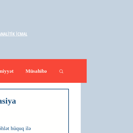
NALİTİK İCMAL
miyyət
Müsahibə
ləhətlər
Yazarlar
asiya
hlət hüquq ilə 