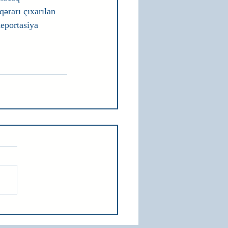
ərarı çıxarılan 
eportasiya 