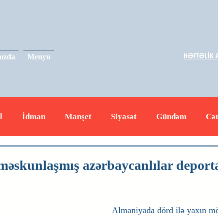
HƏFTƏLİK A
ızda
Menyu
l
İdman
Manşet
Siyasət
Gündəm
Cə
yət
İqtisadiyyat
RUS
Hadisə
Dəyərli məs
əskunlaşmış azərbaycanlılar deport
Almaniyada dörd ilə yaxın mö