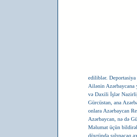
ediliblər. Deportasiya
Ailənin Azərbaycana y
və Daxili İşlər Nazirl
Gürcüstan, ana Azərba
onlara Azərbaycan Res
Azərbaycan, nə də Gür
Məlumat üçün bildirək
dövründə sığınacaq ax