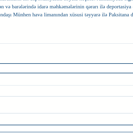
ən və barələrində idarə məhkəmələrinin qərarı ilə deportasiya q
əndaşı Münhen hava limanından xüsusi təyyarə ilə Paksitana d