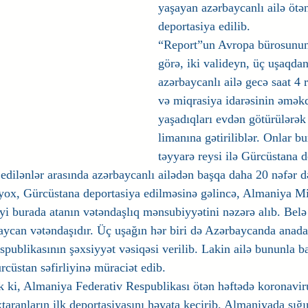
yaşayan azərbaycanlı ailə ötə
deportasiya edilib.
“Report”un Avropa bürosunu
görə, iki valideyn, üç uşaqdan
azərbaycanlı ailə gecə saat 4 
və miqrasiya idarəsinin əməkd
yaşadıqları evdən götürülərə
limanına gətiriliblər. Onlar b
təyyarə reysi ilə Gürcüstana d
 edilənlər arasında azərbaycanlı ailədən başqa daha 20 nəfər d
ox, Gürcüstana deportasiya edilməsinə gəlincə, Almaniya Miq
iyi burada atanın vətəndaşlıq mənsubiyyətini nəzərə alıb. Belə 
ycan vətəndaşıdır. Üç uşağın hər biri də Azərbaycanda anada
publikasının şəxsiyyət vəsiqəsi verilib. Lakin ailə bununla ba
cüstan səfirliyinə müraciət edib. 
 ki, Almaniya Federativ Respublikası ötən həftədə koronavir
taranların ilk deportasiyasını həyata keçirib. Almaniyada sığ