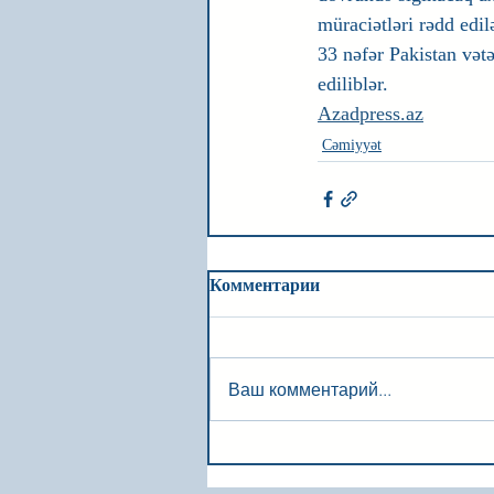
müraciətləri rədd edil
33 nəfər Pakistan vət
ediliblər.
Azadpress.az
Cəmiyyət
Комментарии
Ваш комментарий...