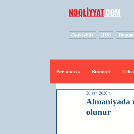
NƏQLİYYAT
.
COM
Əsas səhifə
RUS
Haqqım
Все посты
Bomond
Təhsi
26 авг. 2020 г.
Avto
Video
Mədəniy
Almaniyada m
olunur