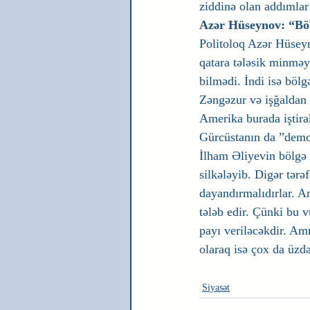
ziddinə olan addımlar
Azər Hüseynov: “Bölg
Politoloq Azər Hüseyn
qatara tələsik minməy
bilmədi. İndi isə böl
Zəngəzur və işğaldan 
Amerika burada iştirak
Gürcüstanın da ”demok
İlham Əliyevin bölgə ə
silkələyib. Digər tər
dayandırmalıdırlar. 
tələb edir. Çünki bu v
payı veriləcəkdir. A
olaraq isə çox da üzd
Siyasət