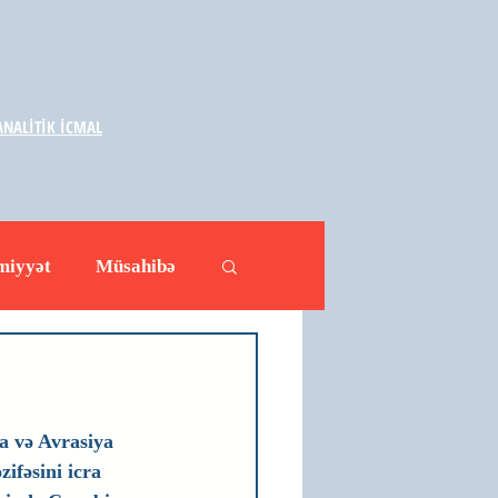
NALİTİK İCMAL
miyyət
Müsahibə
ləhətlər
Yazarlar
a və Avrasiya 
ifəsini icra 