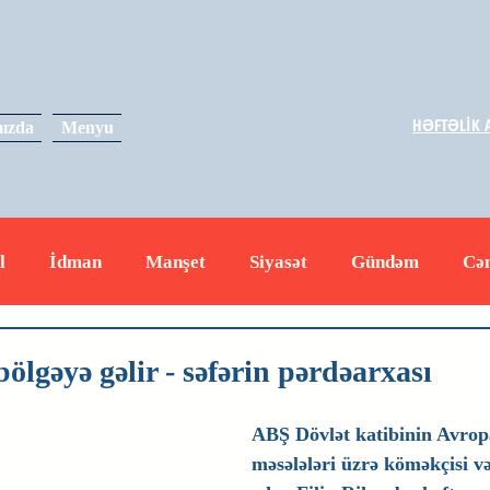
HƏFTƏLİK A
ızda
Menyu
l
İdman
Manşet
Siyasət
Gündəm
Cə
yət
İqtisadiyyat
RUS
Hadisə
Dəyərli məs
ölgəyə gəlir - səfərin pərdəarxası
ABŞ Dövlət katibinin Avrop
məsələləri üzrə köməkçisi vəz