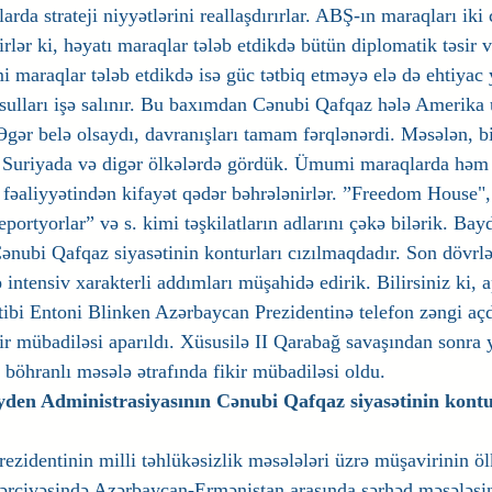
larda strateji niyyətlərini reallaşdırırlar. ABŞ-ın maraqları iki
ər ki, həyatı maraqlar tələb etdikdə bütün diplomatik təsir v
mi maraqlar tələb etdikdə isə güc tətbiq etməyə elə də ehtiyac
üsulları işə salınır. Bu baxımdan Cənubi Qafqaz hələ Amerika 
gər belə olsaydı, davranışları tamam fərqlənərdi. Məsələn, bi
, Suriyada və digər ölkələrdə gördük. Ümumi maraqlarda hə
fəaliyyətindən kifayət qədər bəhrələnirlər. ”Freedom House"
ortyorlar” və s. kimi təşkilatların adlarını çəkə bilərik. Bay
ənubi Qafqaz siyasətinin konturları cızılmaqdadır. Son dövrl
ntensiv xarakterli addımları müşahidə edirik. Bilirsiniz ki, a
ibi Entoni Blinken Azərbaycan Prezidentinə telefon zəngi açdı,
kir mübadiləsi aparıldı. Xüsusilə II Qarabağ savaşından sonra
 böhranlı məsələ ətrafında fikir mübadiləsi oldu.
den Administrasiyasının Cənubi Qafqaz siyasətinin kontu
zidentinin milli təhlükəsizlik məsələləri üzrə müşavirinin öl
ərçivəsində Azərbaycan-Ermənistan arasında sərhəd məsələsin