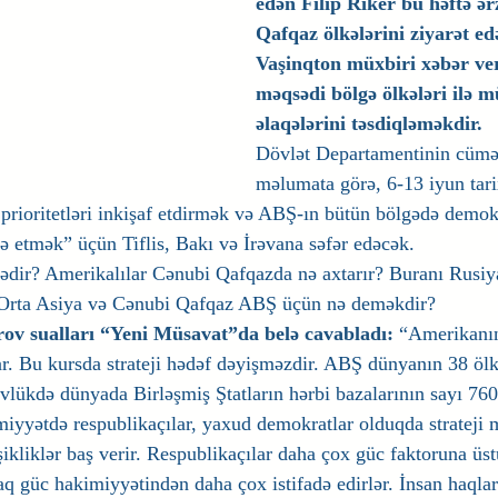
edən Filip Riker bu həftə ə
Qafqaz ölkələrini ziyarət e
Vaşinqton müxbiri xəbər veri
məqsədi bölgə ölkələri ilə mü
əlaqələrini təsdiqləməkdir.
Dövlət Departamentinin cümə
məlumata görə, 6-13 iyun tari
l prioritetləri inkişaf etdirmək və ABŞ-ın bütün bölgədə demokr
də etmək” üçün Tiflis, Bakı və İrəvana səfər edəcək.
nədir? Amerikalılar Cənubi Qafqazda nə axtarır? Buranı Rusiya
? Orta Asiya və Cənubi Qafqaz ABŞ üçün nə deməkdir?
ov sualları “Yeni Müsavat”da belə cavabladı:
“Amerikanın 
var. Bu kursda strateji hədəf dəyişməzdir. ABŞ dünyanın 38 ölk
vlükdə dünyada Birləşmiş Ştatların hərbi bazalarının sayı 760
iyyətdə respublikaçılar, yaxud demokratlar olduqda strateji 
ikliklər baş verir. Respublikaçılar daha çox güc faktoruna üstü
q güc hakimiyyətindən daha çox istifadə edirlər. İnsan haqlar