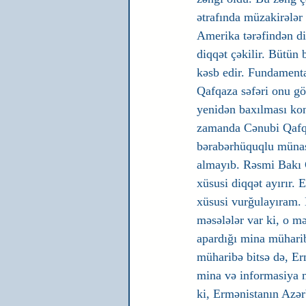
ətrafında müzakirələr
Amerika tərəfindən dil
diqqət çəkilir. Bütün
kəsb edir. Fundamenta
Qafqaza səfəri onu gös
yenidən baxılması kon
zamanda Cənubi Qafqaz
bərabərhüquqlu münasi
almayıb. Rəsmi Bakı 
xüsusi diqqət ayırır.
xüsusi vurğulayıram. 
məsələlər var ki, o mə
apardığı mina müharib
müharibə bitsə də, Er
mina və informasiya mü
ki, Ermənistanın Azər