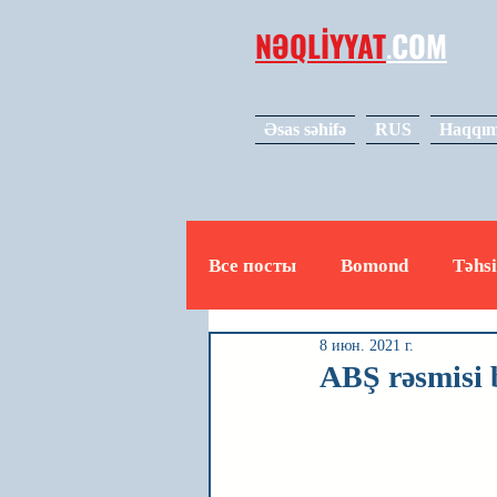
NƏQLİYYAT
.
COM
Əsas səhifə
RUS
Haqqım
Все посты
Bomond
Təhsi
8 июн. 2021 г.
Avto
Video
Mədəniy
ABŞ rəsmisi b