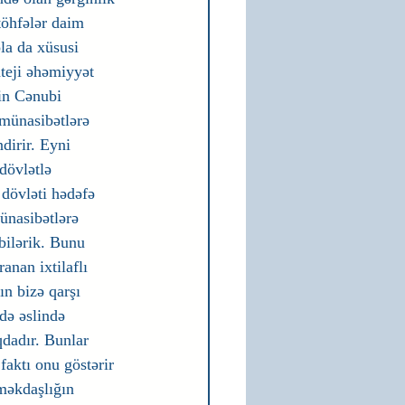
töhfələr daim 
la da xüsusi 
teji əhəmiyyət 
in Cənubi 
 münasibətlərə 
dirir. Eyni 
dövlətlə 
dövləti hədəfə 
nasibətlərə 
bilərik. Bunu 
nan ixtilaflı 
n bizə qarşı 
də əslində 
dadır. Bunlar 
faktı onu göstərir 
məkdaşlığın 