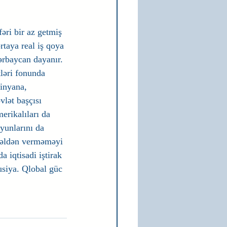
əri bir az getmiş 
taya real iş qoya 
ərbaycan dayanır. 
ləri fonunda 
şinyana, 
lət başçısı 
erikalıları da 
yunlarını da 
 əldən verməməyi 
 iqtisadi iştirak 
siya. Qlobal güc 