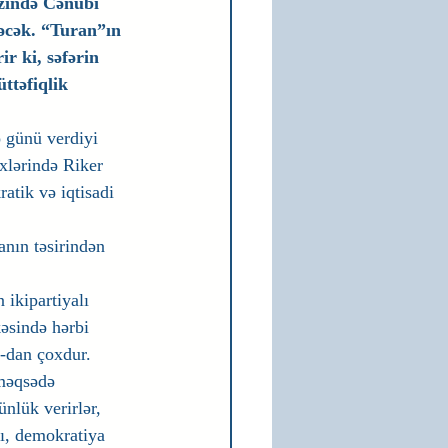
rzində Cənubi 
dəcək. “Turan”ın 
r ki, səfərin 
ttəfiqlik 
 günü verdiyi 
xlərində Riker 
atik və iqtisadi 
nın təsirindən 
ikipartiyalı 
əsində hərbi 
-dan çoxdur. 
məqsədə 
nlük verirlər, 
ı, demokratiya 