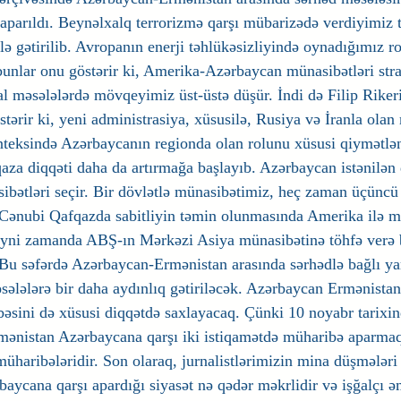
 aparıldı. Beynəlxalq terrorizmə qarşı mübarizədə verdiyimiz 
ə gətirilib. Avropanın enerji təhlükəsizliyində oynadığımız ro
 bunlar onu göstərir ki, Amerika-Azərbaycan münasibətləri stra
l məsələlərdə mövqeyimiz üst-üstə düşür. İndi də Filip Riker
tərir ki, yeni administrasiya, xüsusilə, Rusiya və İranla olan
teksində Azərbaycanın regionda olan rolunu xüsusi qiymətlən
a diqqəti daha da artırmağa başlayıb. Azərbaycan istənilən 
bətləri seçir. Bir dövlətlə münasibətimiz, heç zaman üçüncü 
Cənubi Qafqazda sabitliyin təmin olunmasında Amerika ilə mü
 Eyni zamanda ABŞ-ın Mərkəzi Asiya münasibətinə töhfə verə 
Bu səfərdə Azərbaycan-Ermənistan arasında sərhədlə bağlı yara
sələlərə bir daha aydınlıq gətiriləcək. Azərbaycan Ermənistanı
əsini də xüsusi diqqətdə saxlayacaq. Çünki 10 noyabr tarixin
mənistan Azərbaycana qarşı iki istiqamətdə müharibə aparmaq
haribələridir. Son olaraq, jurnalistlərimizin mina düşmələri 
baycana qarşı apardığı siyasət nə qədər məkrlidir və işğalçı ə