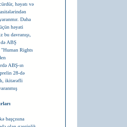
 cürdür, həyatı və 
asitələrindən 
 yaranmır. Daha 
üçün həyati 
z bu davranışı, 
m də ABŞ 
, "Human Rights 
den 
ərdə ABŞ-ın 
prelin 28-də 
 ikitərəfli 
 yaranmış 
rları 
kə başçısına 
də olan gərginlik 