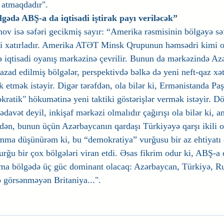
 atmaqdadır".
ədə ABŞ-a da iqtisadi iştirak payı veriləcək”
ov isə səfəri gecikmiş sayır: “Amerika rəsmisinin bölgəyə səf
i xatırladır. Amerika ATƏT Minsk Qrupunun həmsədri kimi or
gə iqtisadi oyanış mərkəzinə çevrilir. Bunun da mərkəzində Az
azad edilmiş bölgələr, perspektivdə bəlkə də yeni neft-qaz xət
 etmək istəyir. Digər tərəfdən, ola bilər ki, Ermənistanda Pa
ratik" hökumətinə yeni taktiki göstərişlər vermək istəyir. Döv
davət deyil, inkişaf mərkəzi olmalıdır çağırışı ola bilər ki, am
əfdən, bunun üçün Azərbaycanın qardaşı Türkiyəyə qarşı ikili o
Amma düşünürəm ki, bu “demokratiya” vurğusu bir az ehtiyatı
urğu bir çox bölgələri viran etdi. Əsas fikrim odur ki, ABŞ-a da
mma bölgədə üç güc dominant olacaq: Azərbaycan, Türkiyə, Ru
ə görsənməyən Britaniya...".