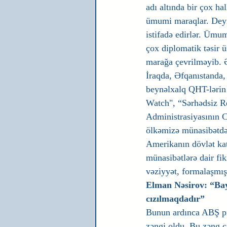
adı altında bir çox hal
ümumi maraqlar. Deyirl
istifadə edirlər. Ümu
çox diplomatik təsir 
marağa çevrilməyib. Ə
İraqda, Əfqanıstanda
beynəlxalq QHT-lərin 
Watch", “Sərhədsiz Rep
Administrasiyasının C
ölkəmizə münasibətdə i
Amerikanın dövlət kat
münasibətlərə dair fi
vəziyyət, formalaşmış
Elman Nəsirov: “Bay
cızılmaqdadır”
Bunun ardınca ABŞ pre
zəngi oldu. Bu zəng ç