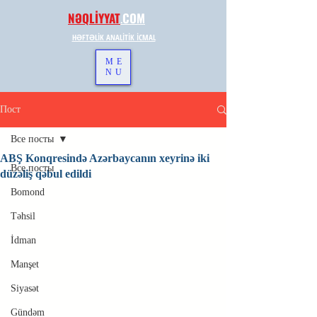
NƏQLİYYAT
.
COM
HƏFTƏLİK ANALİTİK İCMAL
ME
NU
Пост
Все посты
ABŞ Konqresində Azərbaycanın xeyrinə iki
Все посты
düzəliş qəbul edildi
Bomond
Təhsil
İdman
Manşet
Siyasət
Gündəm