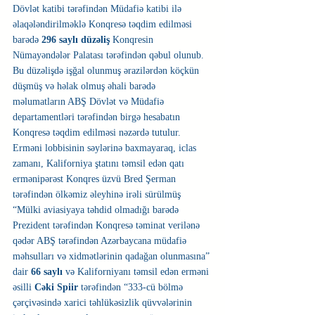
Dövlət katibi tərəfindən Müdafiə katibi ilə 
əlaqələndirilməklə Konqresə təqdim edilməsi 
barədə 
296 saylı düzəliş
 Konqresin 
Nümayəndələr Palatası tərəfindən qəbul olunub. 
Bu düzəlişdə işğal olunmuş ərazilərdən köçkün 
düşmüş və həlak olmuş əhali barədə 
məlumatların ABŞ Dövlət və Müdafiə 
departamentləri tərəfindən birgə hesabatın 
Konqresə təqdim edilməsi nəzərdə tutulur.
Erməni lobbisinin səylərinə baxmayaraq, iclas 
zamanı, Kaliforniya ştatını təmsil edən qatı 
ermənipərəst Konqres üzvü Bred Şerman 
tərəfindən ölkəmiz əleyhinə irəli sürülmüş 
“Mülki aviasiyaya təhdid olmadığı barədə 
Prezident tərəfindən Konqresə təminat verilənə 
qədər ABŞ tərəfindən Azərbaycana müdafiə 
məhsulları və xidmətlərinin qadağan olunmasına” 
dair 
66 saylı
 və Kaliforniyanı təmsil edən erməni 
əsilli 
Cəki Spiir 
tərəfindən “333-cü bölmə 
çərçivəsində xarici təhlükəsizlik qüvvələrinin 