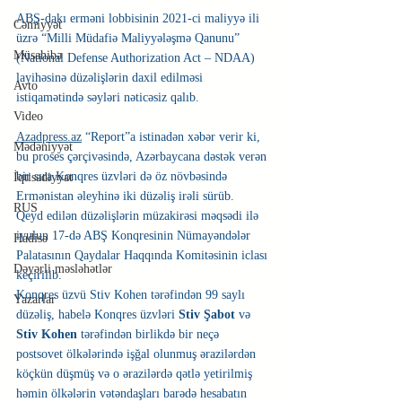
ABŞ-dakı erməni lobbisinin 2021-ci maliyyə ili 
Cəmiyyət
üzrə “Milli Müdafiə Maliyyələşmə Qanunu” 
Müsahibə
(National Defense Authorization Act – NDAA) 
layihəsinə düzəlişlərin daxil edilməsi 
Avto
istiqamətində səyləri nəticəsiz qalıb.
Video
Azadpress.az
 “Report”a istinadən xəbər verir ki, 
Mədəniyyət
bu proses çərçivəsində, Azərbaycana dəstək verən 
bir sıra Konqres üzvləri də öz növbəsində 
İqtisadiyyat
Ermənistan əleyhinə iki düzəliş irəli sürüb.
RUS
Qeyd edilən düzəlişlərin müzakirəsi məqsədi ilə 
iyulun 17-də ABŞ Konqresinin Nümayəndələr 
Hadisə
Palatasının Qaydalar Haqqında Komitəsinin iclası 
Dəyərli məsləhətlər
keçirilib.
Konqres üzvü Stiv Kohen tərəfindən 99 saylı 
Yazarlar
düzəliş, habelə Konqres üzvləri 
Stiv Şabot 
və
Stiv Kohen 
tərəfindən birlikdə bir neçə 
postsovet ölkələrində işğal olunmuş ərazilərdən 
köçkün düşmüş və o ərazilərdə qətlə yetirilmiş 
həmin ölkələrin vətəndaşları barədə hesabatın 