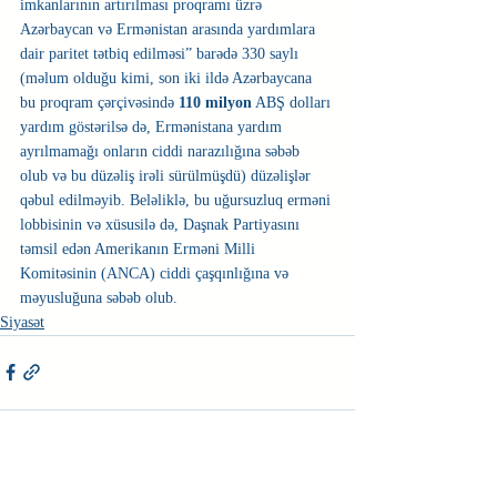
imkanlarının artırılması proqramı üzrə 
Azərbaycan və Ermənistan arasında yardımlara 
dair paritet tətbiq edilməsi” barədə 330 saylı 
(məlum olduğu kimi, son iki ildə Azərbaycana 
bu proqram çərçivəsində 
110 milyon
 ABŞ dolları 
yardım göstərilsə də, Ermənistana yardım 
ayrılmamağı onların ciddi narazılığına səbəb 
olub və bu düzəliş irəli sürülmüşdü) düzəlişlər 
qəbul edilməyib. Beləliklə, bu uğursuzluq erməni 
lobbisinin və xüsusilə də, Daşnak Partiyasını 
təmsil edən Amerikanın Erməni Milli 
Komitəsinin (ANCA) ciddi çaşqınlığına və 
məyusluğuna səbəb olub.
Siyasət