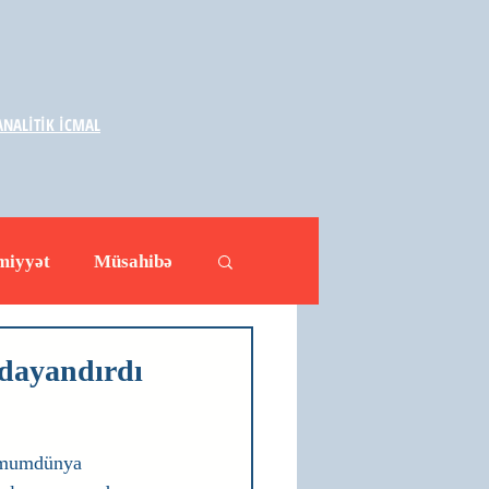
NALİTİK İCMAL
miyyət
Müsahibə
ləhətlər
Yazarlar
 dayandırdı
Ümumdünya 