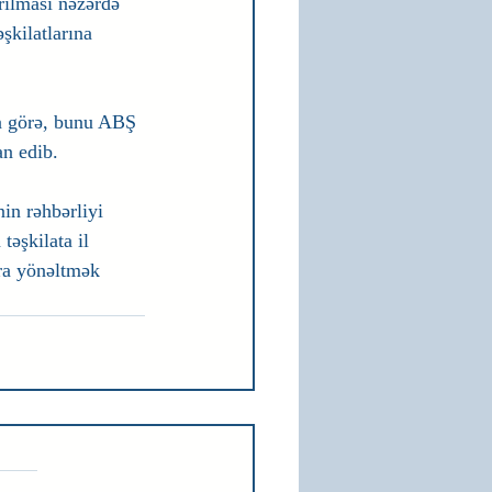
rılması nəzərdə 
əşkilatlarına 
a görə, bunu ABŞ 
n edib.
n rəhbərliyi 
əşkilata il 
ra yönəltmək 