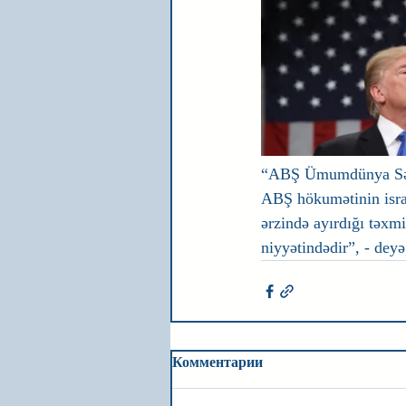
“ABŞ Ümumdünya Səhiy
ABŞ hökumətinin israr 
ərzində ayırdığı təxm
niyyətindədir”, - deyə
Комментарии