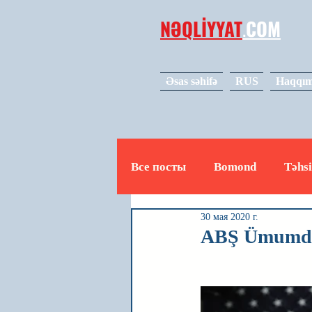
NƏQLİYYAT
.
COM
Əsas səhifə
RUS
Haqqım
Все посты
Bomond
Təhsi
30 мая 2020 г.
Avto
Video
Mədəniy
ABŞ Ümumdüny