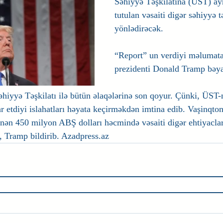
Səhiyyə Təşkilatına (ÜST) ay
tutulan vəsaiti digər səhiyyə t
yönlədirəcək.
“Report” un verdiyi məlumat
prezidenti Donald Tramp bəya
yə Təşkilatı ilə bütün əlaqələrinə son qoyur. Çünki, ÜST-ni
etdiyi islahatları həyata keçirməkdən imtina edib. Vaşinqton t
inən 450 milyon ABŞ dolları həcmində vəsaiti digər ehtiyacla
, Tramp bildirib. Azadpress.az 