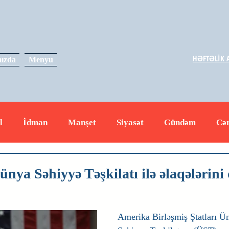
HƏFTƏLİK A
ızda
Menyu
l
İdman
Manşet
Siyasət
Gündəm
Cə
yət
İqtisadiyyat
RUS
Hadisə
Dəyərli məs
a Səhiyyə Təşkilatı ilə əlaqələrini
Amerika Birləşmiş Ştatları 