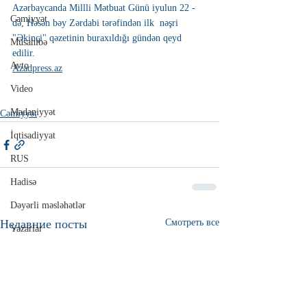
Azərbaycanda Millli Mətbuat Günü iyulun 22 -
Cəmiyyət
də, Həsən bəy Zərdabi tərəfindən ilk  nəşri 
"Əkinçi" qəzetinin buraxıldığı gündən qeyd 
Müsahibə
edilir. 
Avto
Azadpress.az
Video
Mədəniyyət
Cəmiyyət
İqtisadiyyat
RUS
Hadisə
Dəyərli məsləhətlər
Недавние посты
Смотреть все
Yazarlar