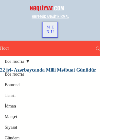
NƏQLİYYAT
.
COM
HƏFTƏLİK ANALİTİK İCMAL
ME
NU
Пост
Все посты
22 iyl- Azərbaycanda Milli Mətbuat Günüdür
Все посты
Bomond
Təhsil
İdman
Manşet
Siyasət
Gündəm