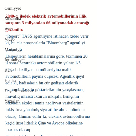
Cəmiyyət
2040-cı ilədək elektrik avtomobillərinin illik 
Müsahibə
satışının 3 milyondan 66 milyonadək artacağı 
Avto
gözlənilir.
“Report”
 TASS agentliyinə istinadən xəbər verir 
Video
ki, bu cür proqnozlarla “Bloomberg” agentliyi 
çıxış edib.
Mədəniyyət
Ekspertlərin hesablamalarına görə, təxminən 20 
İqtisadiyyat
il sonra bazardakı avtomobillərin yalnız 1/3 
hissəsi daxiliyanma mühərriyinə malik 
RUS
avtomobillərin payına düşəcək. Agentlik qeyd 
Hadisə
edir ki, hadisələrin bu cür gedişatı elektrik 
avtomobillərinin göstəricilərinin yaxşılaşması, 
Dəyərli məsləhətlər
müvafiq infrastrukturun inkişafı, həmçinin 
Yazarlar
ölkələrin ekoloji təmiz nəqliyyat vasitələrinin 
inkişafına yönəlmiş siyasəti hesabına mümkün 
olacaq. Güman edilir ki, elektrik avtomobillərinə 
keçid üzrə liderlik Çinə və Avropa ölkələrinə 
məxsus olacaq.