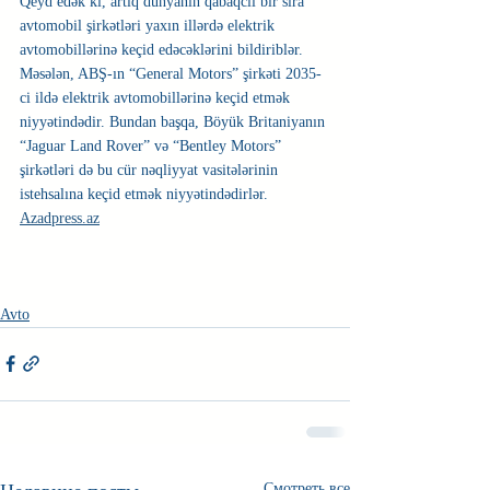
Qeyd edək ki, artıq dünyanın qabaqcıl bir sıra 
avtomobil şirkətləri yaxın illərdə elektrik 
avtomobillərinə keçid edəcəklərini bildiriblər. 
Məsələn, ABŞ-ın “General Motors” şirkəti 2035-
ci ildə elektrik avtomobillərinə keçid etmək 
niyyətindədir. Bundan başqa, Böyük Britaniyanın 
“Jaguar Land Rover” və “Bentley Motors” 
şirkətləri də bu cür nəqliyyat vasitələrinin 
istehsalına keçid etmək niyyətindədirlər.
Azadpress.az
Avto
Смотреть все