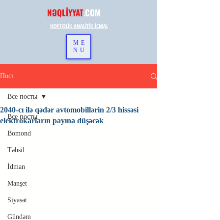
NƏQLİYYAT
.
COM
HƏFTƏLİK ANALİTİK İCMAL
ME
NU
Пост
Все посты
2040-cı ilə qədər avtomobillərin 2/3 hissəsi
Все посты
elektrokarların payına düşəcək
Bomond
Təhsil
İdman
Manşet
Siyasət
Gündəm