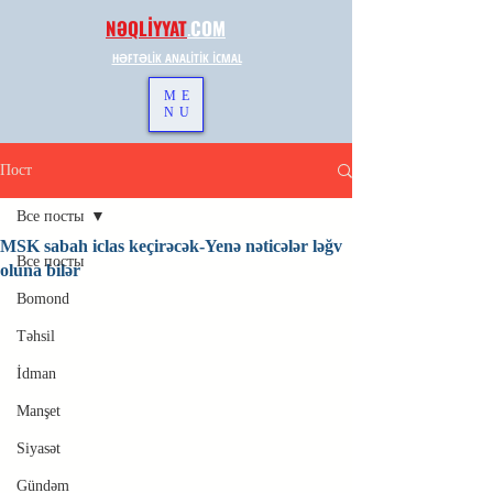
NƏQLİYYAT
.
COM
HƏFTƏLİK ANALİTİK İCMAL
ME
NU
Пост
Все посты
MSK sabah iclas keçirəcək-Yenə nəticələr ləğv
Все посты
oluna bilər
Bomond
Təhsil
İdman
Manşet
Siyasət
Gündəm