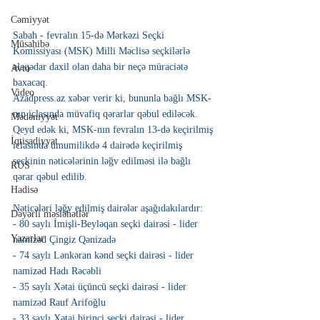
Cəmiyyət
Sabah - fevralın 15-də Mərkəzi Seçki 
Müsahibə
Komissiyası (MSK) Milli Məclisə seçkilərlə 
əlaqədar daxil olan daha bir neçə müraciətə 
Avto
baxacaq.
Video
Azadpress.az xəbər verir ki, bununla bağlı MSK-
nın iclasında müvafiq qərarlar qəbul ediləcək.
Mədəniyyət
Qeyd edək ki, MSK-nın fevralın 13-də keçirilmiş 
İqtisadiyyat
iclasında ümumilikdə 4 dairədə keçirilmiş 
seçkinin nəticələrinin ləğv edilməsi ilə bağlı 
RUS
qərar qəbul edilib.
Hadisə
Nəticələri ləğv edilmiş dairələr aşağıdakılardır:
Dəyərli məsləhətlər
- 80 saylı İmişli-Beyləqan seçki dairəsi - lider 
Yazarlar
namizəd Çingiz Qənizadə
- 74 saylı Lənkəran kənd seçki dairəsi - lider 
namizəd Hadı Rəcəbli
- 35 saylı Xətai üçüncü seçki dairəsi - lider 
namizəd Rauf Arifoğlu
- 33 saylı Xətai birinci seçki dairəsi - lider 