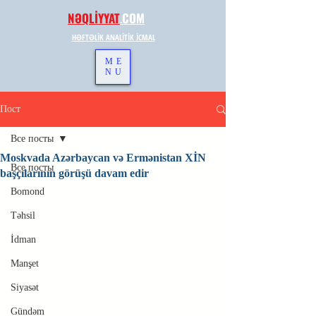
NƏQLİYYAT
.
COM
HƏFTƏLİK ANALİTİK İCMAL
ME
NU
Пост
Все посты
Moskvada Azərbaycan və Ermənistan XİN
Все посты
başçılarının görüşü davam edir
Bomond
Təhsil
İdman
Manşet
Siyasət
Gündəm