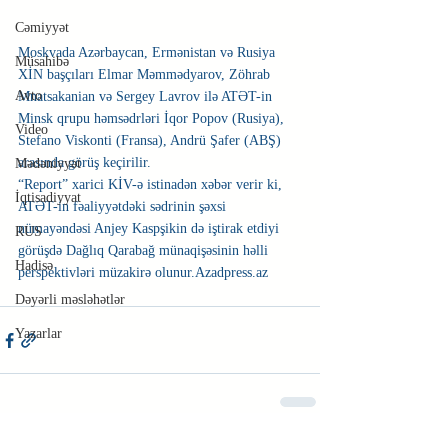
Cəmiyyət
Moskvada Azərbaycan, Ermənistan və Rusiya 
Müsahibə
XİN başçıları Elmar Məmmədyarov, Zöhrab 
Avto
Mnatsakanian və Sergey Lavrov ilə ATƏT-in 
Minsk qrupu həmsədrləri İqor Popov (Rusiya), 
Video
Stefano Viskonti (Fransa), Andrü Şafer (ABŞ) 
arasında görüş keçirilir.
Mədəniyyət
“Report” xarici KİV-ə istinadən xəbər verir ki, 
İqtisadiyyat
ATƏT-in fəaliyyətdəki sədrinin şəxsi 
nümayəndəsi Anjey Kaspşikin də iştirak etdiyi 
RUS
görüşdə Dağlıq Qarabağ münaqişəsinin həlli 
Hadisə
perspektivləri müzakirə olunur.Azadpress.az
Dəyərli məsləhətlər
Yazarlar