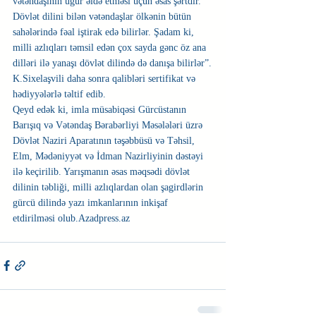
vətəndaşının uğur əldə etməsi üçün əsas şərtdir. 
Dövlət dilini bilən vətəndaşlar ölkənin bütün 
sahələrində fəal iştirak edə bilirlər. Şadam ki, 
milli azlıqları təmsil edən çox sayda gənc öz ana 
dilləri ilə yanaşı dövlət dilində də danışa bilirlər”.
K.Sixelaşvili daha sonra qalibləri sertifikat və 
hədiyyələrlə təltif edib.
Qeyd edək ki, imla müsabiqəsi Gürcüstanın 
Barışıq və Vətəndaş Bərabərliyi Məsələləri üzrə 
Dövlət Naziri Aparatının təşəbbüsü və Təhsil, 
Elm, Mədəniyyət və İdman Nazirliyinin dəstəyi 
ilə keçirilib. Yarışmanın əsas məqsədi dövlət 
dilinin təbliği, milli azlıqlardan olan şagirdlərin 
gürcü dilində yazı imkanlarının inkişaf 
etdirilməsi olub.Azadpress.az