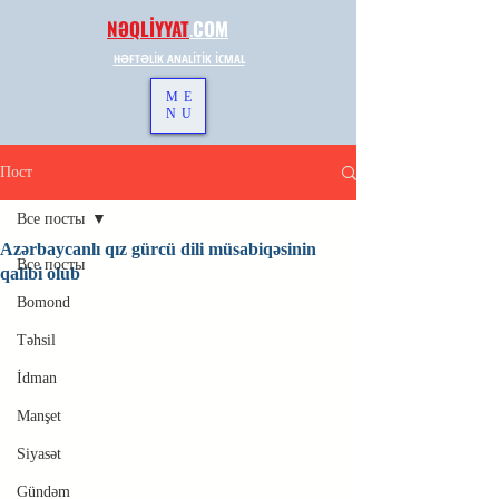
NƏQLİYYAT
.
COM
HƏFTƏLİK ANALİTİK İCMAL
ME
NU
Пост
Все посты
Azərbaycanlı qız gürcü dili müsabiqəsinin
Все посты
qalibi olub
Bomond
Təhsil
İdman
Manşet
Siyasət
Gündəm