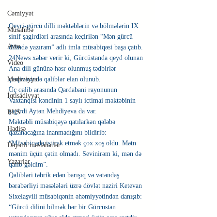
Cəmiyyət
Qeyri-gürcü dilli məktəblərin və bölmələrin IX 
Müsahibə
sinif şagirdləri arasında keçirilən “Mən gürcü 
Avto
dilində yazıram” adlı imla müsabiqəsi başa çatıb.
24News xəbər verir ki, Gürcüstanda qeyd olunan 
Video
Ana dili gününə həsr olunmuş tədbirlər 
çərçivəsində qaliblər elan olunub.
Mədəniyyət
Üç qalib arasında Qardabani rayonunun 
İqtisadiyyat
Vaxtanqisi kəndinin 1 saylı ictimai məktəbinin 
şagirdi Aytən Mehdiyeva da var.
RUS
Məktəbli müsabiqəyə qatılarkən qələbə 
Hadisə
qazanacağına inanmadığını bildirib:
“Müsabiqədə iştirak etmək çox xoş oldu. Mətn 
Dəyərli məsləhətlər
mənim üçün çətin olmadı. Sevinirəm ki, mən də 
Yazarlar
qalib gəldim”.
Qalibləri təbrik edən barışıq və vətəndaş 
bərabərliyi məsələləri üzrə dövlət naziri Ketevan 
Sixelaşvili müsabiqənin əhəmiyyətindən danışıb:
“Gürcü dilini bilmək hər bir Gürcüstan 