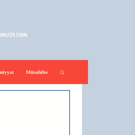
NALİTİK İCMAL
miyyət
Müsahibə
ləhətlər
Yazarlar