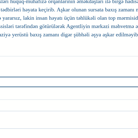
ri hüquq-mühafizə orqanlarının əməkdaşları ilə birgə hadisə
 tədbirləri həyata keçirib. Aşkar olunan sursata baxış zaman
ə yararsız, lakin insan həyatı üçün təhlükəli olan top mərmisidi
ləri tərəfindən götürülərək Agentliyin mərkəzi məhvetmə əra
aziyə yerüstü baxış zamanı digər şübhəli əşya aşkar edilməyib