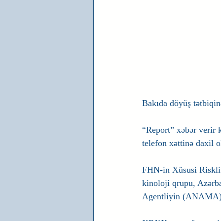
Bakıda döyüş tətbiqinə
“Report” xəbər verir 
telefon xəttinə daxil o
FHN-in Xüsusi Riskli 
kinoloji qrupu, Azərb
Agentliyin (ANAMA) m