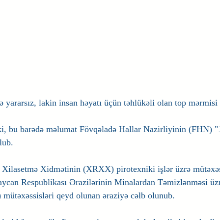
 yararsız, lakin insan həyatı üçün təhlükəli olan top mərmisi 
ki, bu barədə məlumat Fövqəladə Hallar Nazirliyinin (FHN) "
lub.
Xilasetmə Xidmətinin (XRXX) pirotexniki işlər üzrə mütəxəss
aycan Respublikası Ərazilərinin Minalardan Təmizlənməsi üzr
ütəxəssisləri qeyd olunan əraziyə cəlb olunub.