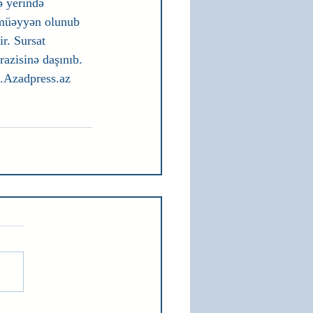
 yerində 
ı müəyyən olunub 
r. Sursat 
zisinə daşınıb. 
.Azadpress.az  