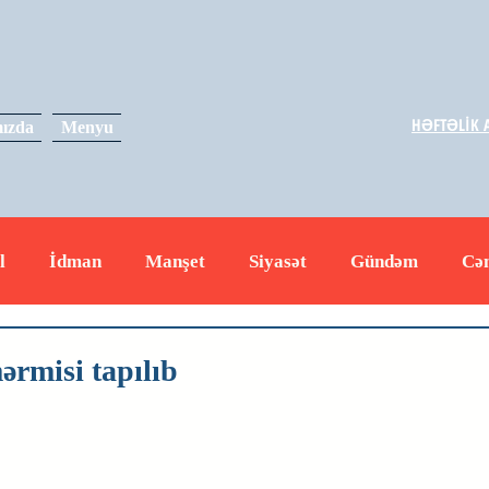
HƏFTƏLİK A
ızda
Menyu
l
İdman
Manşet
Siyasət
Gündəm
Cə
yət
İqtisadiyyat
RUS
Hadisə
Dəyərli məs
ərmisi tapılıb