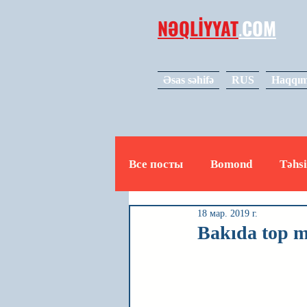
NƏQLİYYAT
.
COM
Əsas səhifə
RUS
Haqqım
Все посты
Bomond
Təhsi
18 мар. 2019 г.
Avto
Video
Mədəniy
Bakıda top m