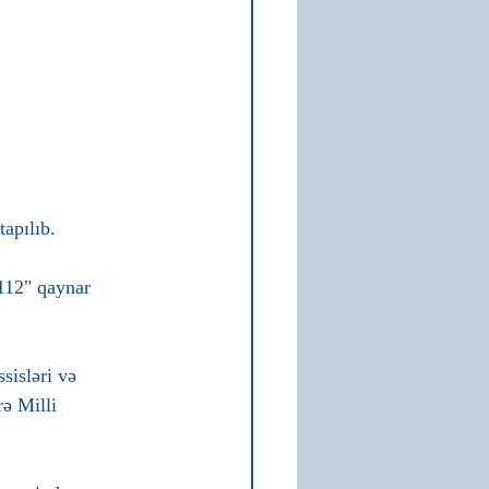
tapılıb.
112" qaynar 
isləri və 
ə Milli 