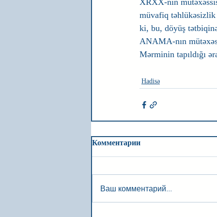
XRXX-nın mütəxəssislə
müvafiq təhlükəsizlik
ki, bu, döyüş tətbiqin
ANAMA-nın mütəxəssis
Mərminin tapıldığı ər
Hadisə
Комментарии
Ваш комментарий...