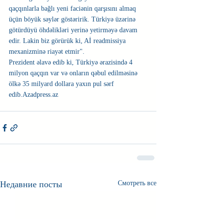
qaçqınlarla bağlı yeni faciənin qarşısını almaq 
üçün böyük səylər göstəririk. Türkiyə üzərinə 
götürdüyü öhdəlikləri yerinə yetirməyə davam 
edir. Lakin biz görürük ki, Aİ readmissiya 
mexanizminə riayət etmir".
Prezident əlavə edib ki, Türkiyə ərazisində 4 
milyon qaçqın var və onların qəbul edilməsinə 
ölkə 35 milyard dollara yaxın pul sərf 
edib.Azadpress.az
Недавние посты
Смотреть все