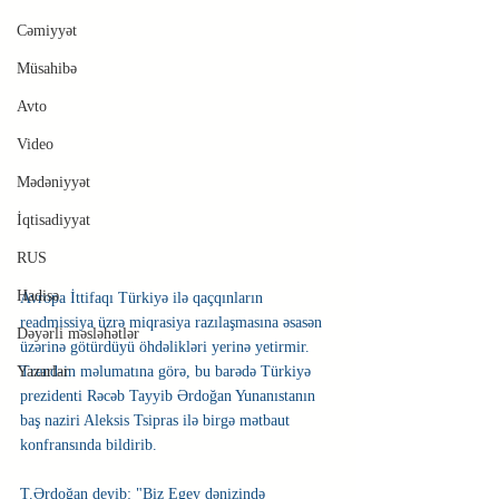
Cəmiyyət
Müsahibə
Avto
Video
Mədəniyyət
İqtisadiyyat
RUS
Hadisə
Avropa İttifaqı Türkiyə ilə qaçqınların 
readmissiya üzrə miqrasiya razılaşmasına əsasən 
Dəyərli məsləhətlər
üzərinə götürdüyü öhdəlikləri yerinə yetirmir.
Yazarlar
Trend-in məlumatına görə, bu barədə Türkiyə 
prezidenti Rəcəb Tayyib Ərdoğan Yunanıstanın 
baş naziri Aleksis Tsipras ilə birgə mətbaut 
konfransında bildirib.
T.Ərdoğan deyib: "Biz Egey dənizində 