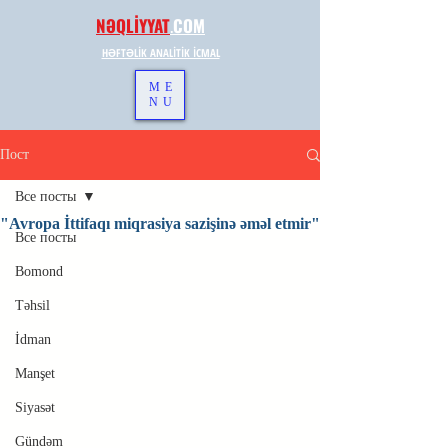
NƏQLİYYAT
.
COM
HƏFTƏLİK ANALİTİK İCMAL
ME
NU
Пост
Все посты
"Avropa İttifaqı miqrasiya sazişinə əməl etmir"
Все посты
Bomond
Təhsil
İdman
Manşet
Siyasət
Gündəm