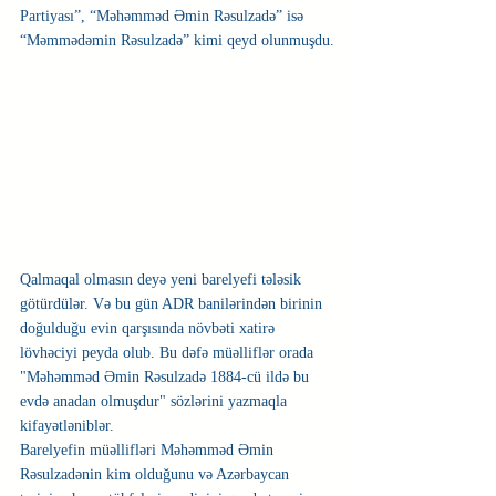
Partiyası”, “Məhəmməd Əmin Rəsulzadə” isə 
“Məmmədəmin Rəsulzadə” kimi qeyd olunmuşdu.
Qalmaqal olmasın deyə yeni barelyefi tələsik 
götürdülər. Və bu gün ADR banilərindən birinin 
doğulduğu evin qarşısında növbəti xatirə 
lövhəciyi peyda olub. Bu dəfə müəlliflər orada 
"Məhəmməd Əmin Rəsulzadə 1884-cü ildə bu 
evdə anadan olmuşdur" sözlərini yazmaqla 
kifayətləniblər.
Barelyefin müəllifləri Məhəmməd Əmin 
Rəsulzadənin kim olduğunu və Azərbaycan 