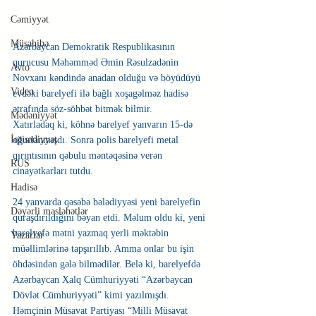
Cəmiyyət
Müsahibə
Azərbaycan Demokratik Respublikasının 
qurucusu Məhəmməd Əmin Rəsulzadənin 
Avto
Novxanı kəndində anadan olduğu və böyüdüyü 
Video
evdəki barelyefi ilə bağlı xoşagəlməz hadisə 
ətrafında söz-söhbət bitmək bilmir.
Mədəniyyət
Xatırladaq ki, köhnə barelyef yanvarın 15-də 
İqtisadiyyat
oğurlanmışdı. Sonra polis barelyefi metal 
qırıntısının qəbulu məntəqəsinə verən 
RUS
cinayətkarları tutdu.
Hadisə
24 yanvarda qəsəbə bələdiyyəsi yeni barelyefin 
Dəyərli məsləhətlər
quraşdırıldığını bəyan etdi. Məlum oldu ki, yeni 
barelyefə mətni yazmaq yerli məktəbin 
Yazarlar
müəllimlərinə tapşırıllıb. Amma onlar bu işin 
öhdəsindən gələ bilmədilər. Belə ki, barelyefdə 
Azərbaycan Xalq Cümhuriyyəti “Azərbaycan 
Dövlət Cümhuriyyəti” kimi yazılmışdı. 
Həmçinin Müsavat Partiyası “Milli Müsavat 