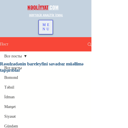
NƏQLİYYAT
.
COM
HƏFTƏLİK ANALİTİK İCMAL
ME
NU
Пост
Все посты
Rəsulzadənin bareleyfini savadsız müəllimə
Все посты
tapşırıblar
Bomond
Təhsil
İdman
Manşet
Siyasət
Gündəm