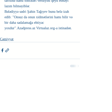
tarixinə hansı töhfələri verdiyini qeyd etməyi 
lazım bilməyiblər.
Bələdiyyə sədri Şahin Tağıyev bunu belə izah 
edib: "Onsuz da onun xidmətlərini hamı bilir və 
bir daha sadalamağa ehtiyac 
yoxdur".Azadpress.az Virtualaz.org-a istinadən.
Cəmiyyət
Недавние посты
Смотреть все