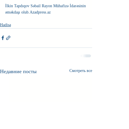
İlkin Tapdıqov Səbail Rayon Mühafizə İdarəsinin 
əməkdaşı olub.Azadpress.az  
Hadisə
Недавние посты
Смотреть все