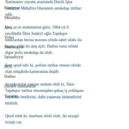
Nərimanov rayonu ərazisində Daxili İşlər 
Cəmiyyət
Nazirliyi Mühafizə İdarəsinin əməkdaşı intihar 
edib.
Müsahibə
Oxu.az-ın məlumatına görə, 1984-cü il 
Avto
təvəllüdlü İlkin Sudeyf oğlu Tapdıqov 
Video
banklardan birinə məxsus ofisdə tabel silahı ilə 
başına güllə ilə atəş açıb. Hadisə vaxtı ofisdə 
Mədəniyyət
digər polis əməkdaşı da olub.
İqtisadiyyat
Sayt qeyd edir ki, polisin intihar etməsi ofisdə 
RUS
olan müşahidə kamerasına düşüb.
Hadisə
Araşdırmalar zamanı məlum olub ki, İlkin 
Dəyərli məsləhətlər
Tapdıqov intihar etməmişdən qabaq iş yoldaşına 
Yazarlar
həyatdan bezdiyini, daha yaşamaq istəmədiyini 
bildirib.
Qeyd edək ki, mərhum ailəli olub, iki azyaşlı 
övladı var.