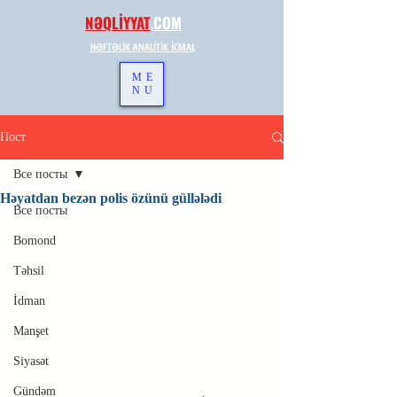
NƏQLİYYAT
.
COM
HƏFTƏLİK ANALİTİK İCMAL
ME
NU
Пост
Все посты
Həyatdan bezən polis özünü güllələdi
Все посты
Bomond
Təhsil
İdman
Manşet
Siyasət
Gündəm