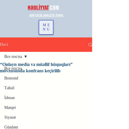
NƏQLİYYAT
.
COM
HƏFTƏLİK ANALİTİK İCMAL
ME
NU
Пост
Все посты
“Onlayn media və müəllif hüquqları”
Все посты
mövzusunda konfrans keçirilib
Bomond
Təhsil
İdman
Manşet
Siyasət
Gündəm