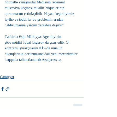
hörmətlə yanaşmırlar.Medianın rəqəmsal 
müstəviyə köçməsi müəllif hüquqlarının 
qorunmasını çətinləşdirib. Həyata keçirdiyimiz 
layihə və tədbirlər bu problemin aradan 
qaldırılmasına yardım xarakteri daşıyır”. 
Tədbirdə Əqli Mülkiyyət Agentliyinin 
şöbə müdiri İqbal Əsgərov da çıxış edib. O, 
konfrans iştirakçılarını KİV-də müəllif 
hüquqlarının qorunmasına dair yeni mexanizmlər 
haqqında təlimatlandırıb.Azadpress.az
Cəmiyyət