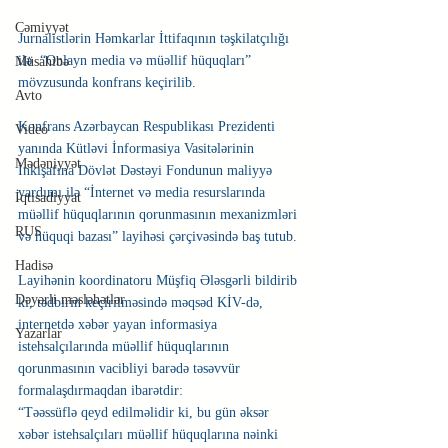
Cəmiyyət
Jurnalistlərin Həmkarlar İttifaqının təşkilatçılığı 
ilə  “Onlayn media və müəllif hüquqları” 
Müsahibə
mövzusunda konfrans keçirilib.
Avto
Konfrans Azərbaycan Respublikası Prezidenti 
Video
yanında Kütləvi İnformasiya Vasitələrinin 
Mədəniyyət
İnkişafına Dövlət Dəstəyi Fondunun maliyyə 
yardımı ilə “İnternet və media resurslarında 
İqtisadiyyat
müəllif hüquqlarının qorunmasının mexanizmləri 
RUS
və hüquqi bazası” layihəsi çərçivəsində baş tutub. 
Hadisə
Layihənin koordinatoru Müşfiq Ələsgərli bildirib 
Dəyərli məsləhətlər
ki, tədbirin keçirilməsində məqsəd KİV-də, 
internetdə xəbər yayan informasiya 
Yazarlar
istehsalçılarında müəllif hüquqlarının 
qorunmasının vacibliyi barədə təsəvvür 
formalaşdırmaqdan ibarətdir: 
“Təəssüflə qeyd edilməlidir ki, bu gün əksər 
xəbər istehsalçıları müəllif hüquqlarına nəinki 