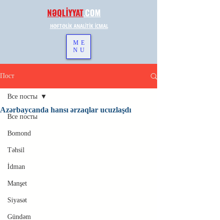
NƏQLİYYAT
.
COM
HƏFTƏLİK ANALİTİK İCMAL
ME
NU
Пост
Все посты
Azərbaycanda hansı ərzaqlar ucuzlaşdı
Все посты
Bomond
Təhsil
İdman
Manşet
Siyasət
Gündəm