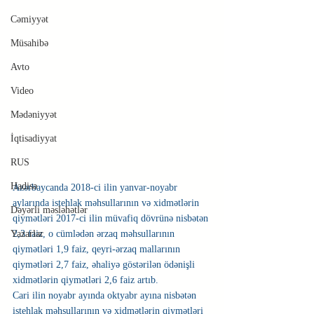
Cəmiyyət
Müsahibə
Avto
Video
Mədəniyyət
İqtisadiyyat
RUS
Hadisə
Azərbaycanda 2018-ci ilin yanvar-noyabr 
aylarında istehlak məhsullarının və xidmətlərin 
Dəyərli məsləhətlər
qiymətləri 2017-ci ilin müvafiq dövrünə nisbətən 
2,3 faiz, o cümlədən ərzaq məhsullarının 
Yazarlar
qiymətləri 1,9 faiz, qeyri-ərzaq mallarının 
qiymətləri 2,7 faiz, əhaliyə göstərilən ödənişli 
xidmətlərin qiymətləri 2,6 faiz artıb.
Cari ilin noyabr ayında oktyabr ayına nisbətən 
istehlak məhsullarının və xidmətlərin qiymətləri 