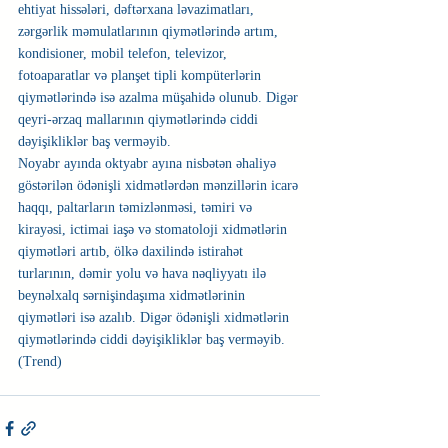
ehtiyat hissələri, dəftərxana ləvazimatları, 
zərgərlik məmulatlarının qiymətlərində artım, 
kondisioner, mobil telefon, televizor, 
fotoaparatlar və planşet tipli kompüterlərin 
qiymətlərində isə azalma müşahidə olunub. Digər 
qeyri-ərzaq mallarının qiymətlərində ciddi 
dəyişikliklər baş verməyib.
Noyabr ayında oktyabr ayına nisbətən əhaliyə 
göstərilən ödənişli xidmətlərdən mənzillərin icarə 
haqqı, paltarların təmizlənməsi, təmiri və 
kirayəsi, ictimai iaşə və stomatoloji xidmətlərin 
qiymətləri artıb, ölkə daxilində istirahət 
turlarının, dəmir yolu və hava nəqliyyatı ilə 
beynəlxalq sərnişindaşıma xidmətlərinin 
qiymətləri isə azalıb. Digər ödənişli xidmətlərin 
qiymətlərində ciddi dəyişikliklər baş verməyib. 
(Trend)