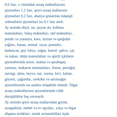
0,6 faiz, o cümlədən ərzaq məhsullarının 
qiymətləri 1,2 faiz, qeyri-ərzaq mallarının 
qiymətləri 0,2 faiz, əhaliyə göstərilən ödənişli 
xidmətlərin qiymətləri isə 0,1 faiz artıb.
Ay ərzində düyü, un, qoyun əti, kolbasa 
məmulatları, balıq məhsulları, süd məhsulları, 
pendir və yumurta, kərə, zeytun və qarğıdalı 
yağları, banan, armud, xiyar, pomidor, 
badımcan, göy lobya, soğan, kartof, qəhvə, çay 
və kakao, tütün məmulatları və spirtli içkilərin 
qiymətlərində artım, manna və qarabaşaq 
yarması, makaron məmulatları, limon, portağal, 
naringi, alma, heyva, nar, xurma, kivi, kələm, 
göyərti, çuğundur, yerkökü və sarımsağın 
qiymətlərində isə azalma müşahidə olunub. Digər 
ərzaq məhsullarının qiymətlərində ciddi 
dəyişikliklər baş verməyib.
Ay ərzində qeyri-ərzaq mallarından geyim, 
ayaqqabılar, mebel və ev əşyaları, xalça və digər 
döşəmə örtükləri, minik avtomobilləri üçün 