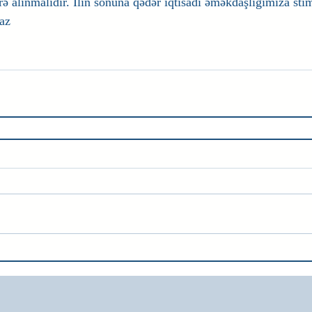
ə alınmalıdır. İlin sonuna qədər iqtisadi əməkdaşlığımıza sti
az