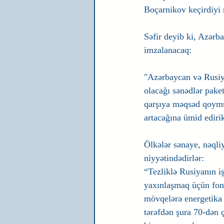
Boçarnikov keçirdiyi 
Səfir deyib ki, Azərb
imzalanacaq:
"Azərbaycan və Rusiya
olacağı sənədlər paket
qarşıya məqsəd qoymuş
artacağına ümid ediri
Ölkələr sənaye, nəqliy
niyyətindədirlər: 
“Tezliklə Rusiyanın iş
yaxınlaşmaq üçün fon 
mövqelərə energetika 
tərəfdən şura 70-dən ç