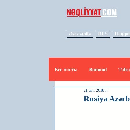
NƏQLİYYAT
.
COM
Əsas səhifə
RUS
Haqqım
Все посты
Bomond
Təhsi
21 авг. 2018 г.
Avto
Video
Mədəniy
Rusiya Azərb