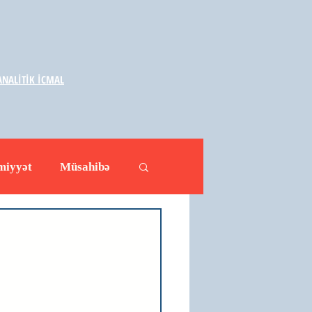
NALİTİK İCMAL
miyyət
Müsahibə
ləhətlər
Yazarlar