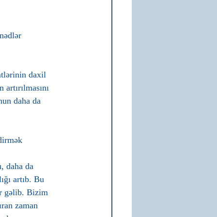
nədlər 
lərinin daxil 
 artırılmasını 
nun daha da 
tdirmək 
u, daha da 
ığı artıb. Bu 
r gəlib. Bizim 
dıran zaman 