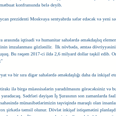
mətbuat konfransında belə deyib.
aycan prezidenti Moskvaya sentyabrda səfər edəcək və yeni sə
 arasında iqtisadi və humanitar sahələrdə əməkdaşlıq element
inin imzalanması gözlənilir.  İlk növbədə, əmtəə dövriyyəsinin
uq. Bu rəqəm 2017-ci ildə 2,6 milyard dollar təşkil edib. O
k"
yat və bir sıra digər sahələrdə əməkdaşlığı daha da inkişaf e
tirakı ilə birgə müəssisələrin yaradılmasını görəcəksiniz və b
yaradacaq. Sədrləri dəyişən İş Şurasının son zamanlarda fəall
sahəsində münasibətlərimizin təşviqində maraqlı olan insanla
ox şirkətlə təmsil olunur. Dövlət inkişaf istiqamətini planlaş