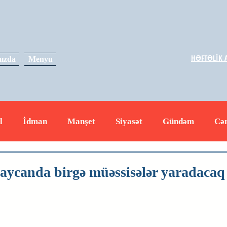
HƏFTƏLİK A
ızda
Menyu
l
İdman
Manşet
Siyasət
Gündəm
Cə
yət
İqtisadiyyat
RUS
Hadisə
Dəyərli məs
aycanda birgə müəssisələr yaradacaq