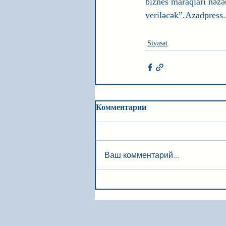
biznes maraqları nəzər
veriləcək”.Azadpress.
Siyasət
Комментарии
Ваш комментарий...