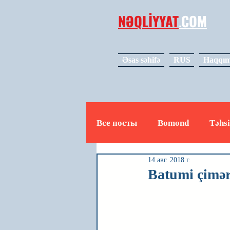
NƏQLİYYAT
.
COM
Əsas səhifə
RUS
Haqqım
Все посты
Bomond
Təhsi
14 авг. 2018 г.
Avto
Video
Mədəniy
Batumi çimərl