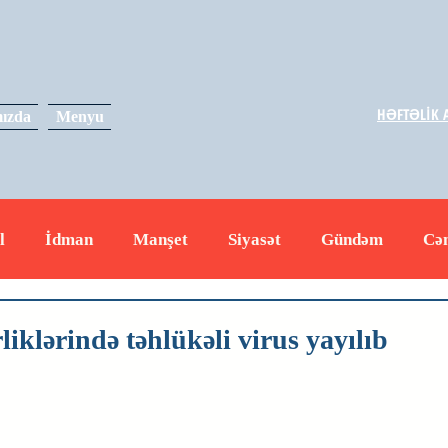
HƏFTƏLİK A
ızda
Menyu
l
İdman
Manşet
Siyasət
Gündəm
Cə
yət
İqtisadiyyat
RUS
Hadisə
Dəyərli məs
iklərində təhlükəli virus yayılıb