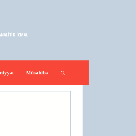
NALİTİK İCMAL
miyyət
Müsahibə
ləhətlər
Yazarlar