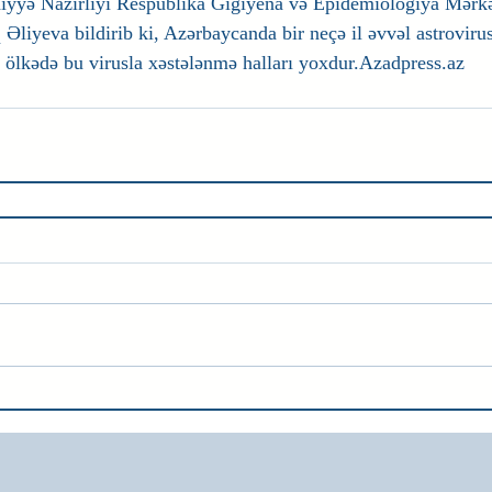
Səhiyyə Nazirliyi Respublika Gigiyena və Epidemiologiya Mər
 Əliyeva bildirib ki, Azərbaycanda bir neçə il əvvəl astrovir
a ölkədə bu virusla xəstələnmə halları yoxdur.Azadpress.az  