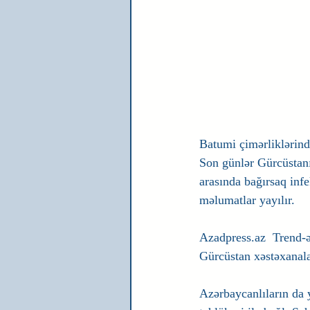
Batumi çimərliklərində
Son günlər Gürcüstanı
arasında bağırsaq infe
məlumatlar yayılır.
Azadpress.az  Trend-ə 
Gürcüstan xəstəxanala
Azərbaycanlıların da 