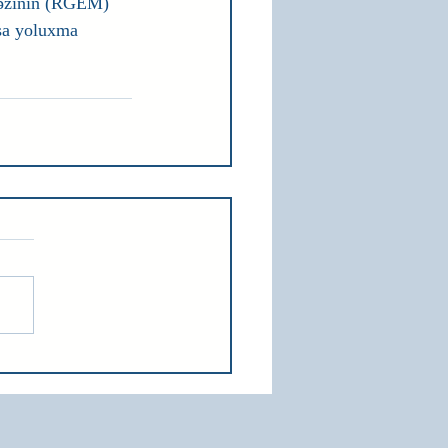
kəzinin (RGEM) 
usa yoluxma 