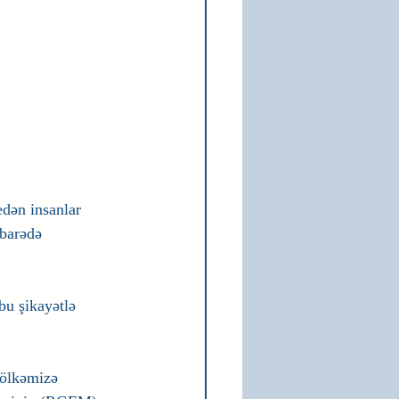
dən insanlar 
 barədə 
bu şikayətlə 
 ölkəmizə 