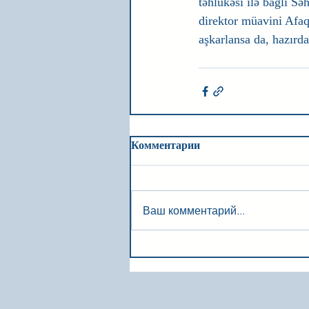
təhlükəsi ilə bağlı 
direktor müavini Afaq
aşkarlansa da, hazırd
Комментарии
Ваш комментарий...