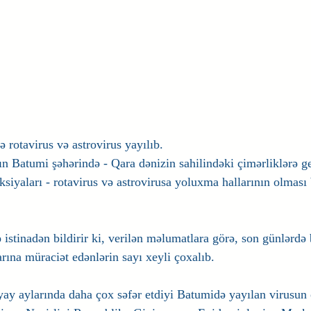
 rotavirus və astrovirus yayılıb.
n Batumi şəhərində - Qara dənizin sahilindəki çimərliklərə ge
ksiyaları - rotavirus və astrovirusa yoluxma hallarının olması
istinadən bildirir ki, verilən məlumatlara görə, son günlərdə 
rına müraciət edənlərin sayı xeyli çoxalıb.
yay aylarında daha çox səfər etdiyi Batumidə yayılan virusun