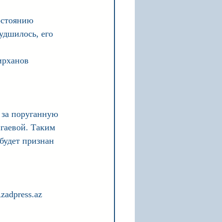
остоянию 
удшилось, его 
ирханов 
 за поруганную 
гаевой. Таким 
будет признан 
zadpress.az