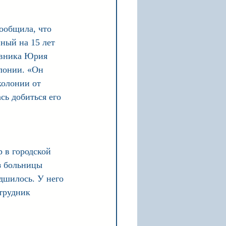
ообщила, что 
ный на 15 лет 
овника Юрия 
лонии. «Он 
колонии от 
сь добиться его 
 в городской 
з больницы 
дшилось. У него 
трудник 