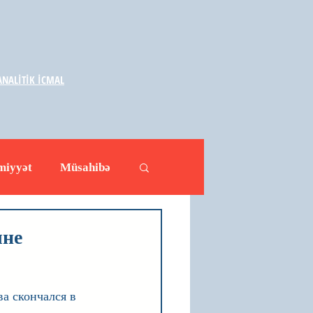
NALİTİK İCMAL
miyyət
Müsahibə
ləhətlər
Yazarlar
чне
а скончался в 