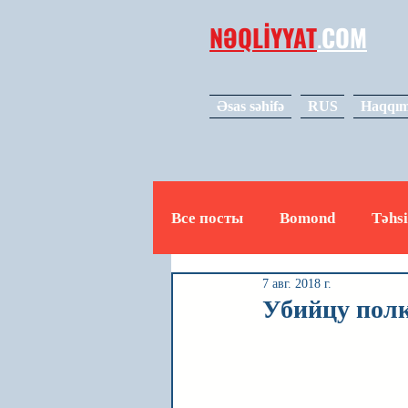
NƏQLİYYAT
.
COM
Əsas səhifə
RUS
Haqqım
Все посты
Bomond
Təhsi
7 авг. 2018 г.
Avto
Video
Mədəniy
Убийцу полк