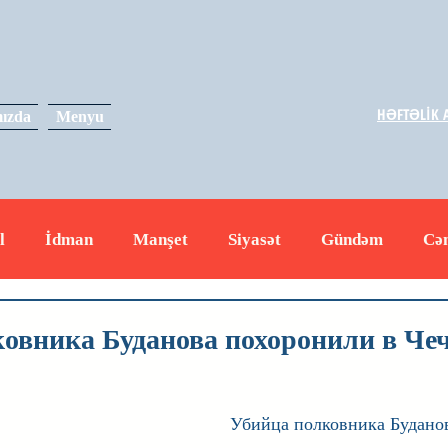
HƏFTƏLİK A
ızda
Menyu
l
İdman
Manşet
Siyasət
Gündəm
Cə
yət
İqtisadiyyat
RUS
Hadisə
Dəyərli məs
овника Буданова похоронили в Че
Убийца полковника Буданов