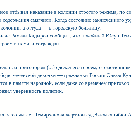
нов отбывал наказание в колонии строгого режима, по с
о содержания смягчили. Когда состояние заключенного ух
 колонии, а оттуда — в городскую больницу.
анале Рамзан Кадыров сообщил, что покойный Юсуп Тем
героем в памяти сограждан. 
льным приговором (...) сделал его героем, отомстившим
ободы чеченской девочки — гражданки России Эльзы Кун
ется в памяти народной, если даже со временем приговор 
зил уверенность политик. 
ил, что считает Темирханова жертвой судебной ошибки.A