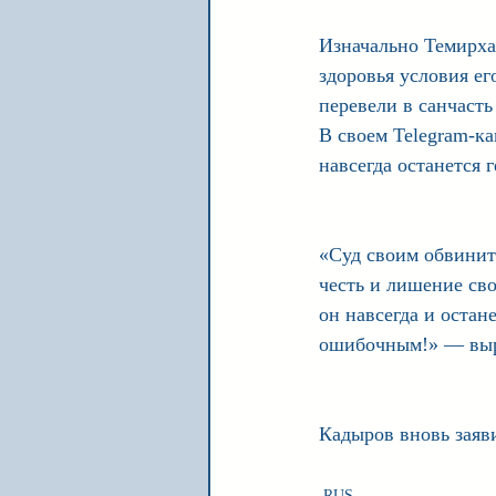
Изначально Темирха
здоровья условия ег
перевели в санчасть
В своем Telegram-к
навсегда останется 
«Суд своим обвините
честь и лишение св
он навсегда и остан
ошибочным!» — выра
Кадыров вновь заяв
RUS