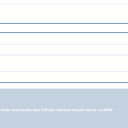
tdakı materiallardan istifadə edərkən istinad etmək vacibdir.