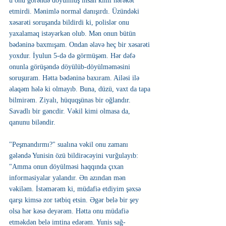
ü onu görəndə döyülmüş insan kimi hərəkət 
etmirdi. Mənimlə normal danışırdı. Üzündəki 
xəsarəti soruşanda bildirdi ki, polislər onu 
yaxalamaq istəyərkən olub. Mən onun bütün 
bədəninə baxmışam. Ondan əlavə heç bir xəsarəti 
yoxdur. İyulun 5-də də görmüşəm. Hər dəfə 
onunla görüşəndə döyülüb-döyülməməsini 
soruşuram. Hətta bədəninə baxıram. Ailəsi ilə 
əlaqəm hələ ki olmayıb. Buna, düzü, vaxt da tapa 
bilmirəm. Ziyalı, hüquqşünas bir oğlandır. 
Savadlı bir gəncdir. Vəkil kimi olmasa da, 
qanunu biləndir.
"Peşmandırmı?" sualına vəkil onu zamanı 
gələndə Yunisin özü bildirəcəyini vurğulayıb: 
"Amma onun döyülməsi haqqında çıxan 
informasiyalar yalandır. Ən azından mən 
vəkiləm. İstəmərəm ki, müdafiə etdiyim şəxsə 
qarşı kimsə zor tətbiq etsin. Əgər belə bir şey 
olsa hər kəsə deyərəm. Hətta onu müdafiə 
etməkdən belə imtina edərəm. Yunis sağ-