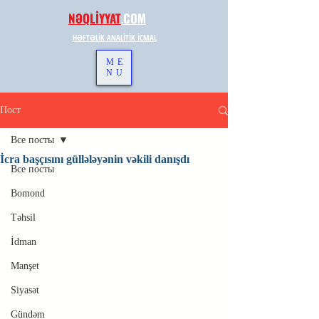
NƏQLİYYAT
.
COM
HƏFTƏLİK ANALİTİK İCMAL
ME
NU
Пост
Все посты
İcra başçısını güllələyənin vəkili danışdı
Все посты
Bomond
Təhsil
İdman
Manşet
Siyasət
Gündəm