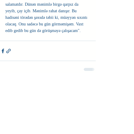
salamatdır. Dünən mənimlə birgə qarpız da 
yeyib, çay içib. Mənimlə rahat danışır. Bu 
hadisəni törədən şəxsdə təbii ki, müəyyən sıxıntı 
olacaq. Onu sadəcə bu gün görməmişəm. Vaxt 
edib gedib bu gün də görüşməyə çalışacam". 
Недавние посты
Смотреть все