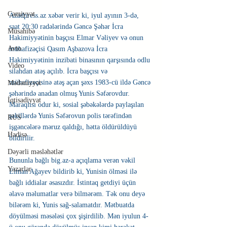
Cəmiyyət
Azadpress.az xəbər verir ki, iyul ayının 3-də, 
saat 20:30 radələrində Gəncə Şəhər İcra 
Müsahibə
Hakimiyyətinin başçısı Elmar Vəliyev və onun 
Avto
mühafizəçisi Qasım Aşbazova İcra 
Hakimiyyətinin inzibati binasının qarşısında odlu 
Video
silahdan atəş açılıb. İcra başçısı və 
mühafizəçisinə atəş açan şəxs 1983-cü ildə Gəncə 
Mədəniyyət
şəhərində anadan olmuş Yunis Səfərovdur. 
İqtisadiyyat
Maraqlısı odur ki, sosial şəbəkələrdə paylaşılan 
şəkillərdə Yunis Səfərovun polis tərəfindən 
RUS
işgəncələrə məruz qaldığı, hətta öldürüldüyü 
Hadisə
bildirilir.
Dəyərli məsləhətlər
Bununla bağlı big.az-a açıqlama verən vəkil 
Yazarlar
Elman Ağayev bildirib ki, Yunisin ölməsi ilə 
bağlı iddialar əsasızdır. İstintaq getdiyi üçün 
əlavə məlumatlar verə bilmərəm. Tək onu deyə 
bilərəm ki, Yunis sağ-salamatdır. Mətbuatda 
döyülməsi məsələsi çox şişirdilib. Mən iyulun 4-