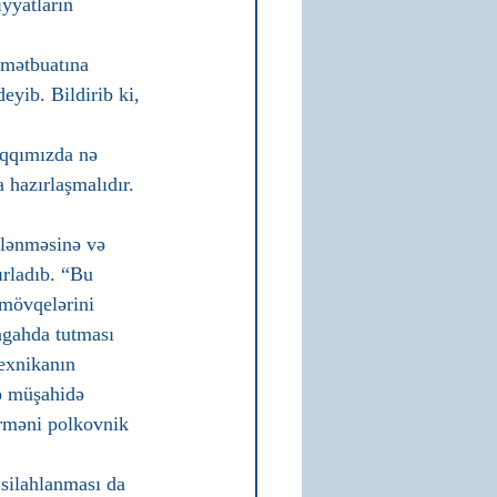
yyatların 
 mətbuatına 
eyib. Bildirib ki, 
aqqımızda nə 
hazırlaşmalıdır. 
lənməsinə və 
ırladıb. “Bu 
mövqelərini 
ngahda tutması 
texnikanın 
ə müşahidə 
erməni polkovnik 
silahlanması da 