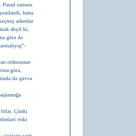
r. Parad zamanı 
yenilənib, hətta 
 keçmiş adamlar 
mək deyil ki, 
na görə də 
parmalıyıq”-
can ordusunun 
rinə görə, 
tində də qüvvə 
başlamağa 
 bilər. Çünki 
imləri riski 
 yüzlərlə tank 