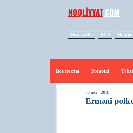
NƏQLİYYAT
.
COM
Əsas səhifə
RUS
Haqqım
Все посты
Bomond
Təhsi
30 июн. 2018 г.
Avto
Video
Mədəniy
Erməni polko