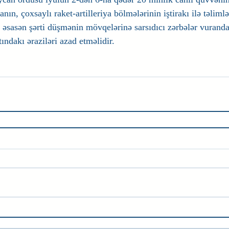
anın, çoxsaylı raket-artilleriya bölmələrinin iştirakı ilə təliml
ə əsasən şərti düşmənin mövqelərinə sarsıdıcı zərbələr vurand
ındakı əraziləri azad etməlidir.