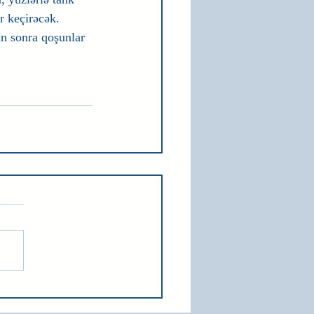
ər keçirəcək. 
an sonra qoşunlar 