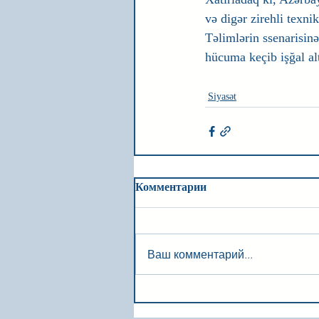
və digər zirehli texnik
Təlimlərin ssenarisin
hücuma keçib işğal alt
Siyasət
Комментарии
Ваш комментарий...