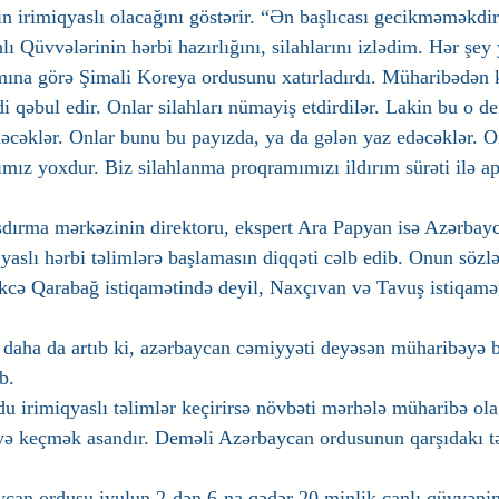
n irimiqyaslı olacağını göstərir. “Ən başlıcası gecikməməkdi
 Qüvvələrinin hərbi hazırlığını, silahlarını izlədim. Hər şey 
mına görə Şimali Koreya ordusunu xatırladırdı. Müharibədən
i qəbul edir. Onlar silahları nümayiş etdirdilər. Lakin bu o de
əcəklər. Onlar bunu bu payızda, ya da gələn yaz edəcəklər. O
ımız yoxdur. Biz silahlanma proqramımızı ildırım sürəti ilə a
dırma mərkəzinin direktoru, ekspert Ara Papyan isə Azərbay
yaslı hərbi təlimlərə başlamasın diqqəti cəlb edib. Onun sözlə
kcə Qarabağ istiqamətində deyil, Naxçıvan və Tavuş istiqamə
daha da artıb ki, azərbaycan cəmiyyəti deyəsən müharibəyə 
b.
u irimiqyaslı təlimlər keçirirsə növbəti mərhələ müharibə ola
ə keçmək asandır. Deməli Azərbaycan ordusunun qarşıdakı təl
ycan ordusu iyulun 2-dən 6-na qədər 20 minlik canlı qüvvənin,