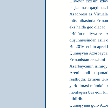
Əliyevin çıxışını izlə
başlanması qaçılmazdı
Azadpress.az Virtuala
müsahibəsində Ermənist
əks halda gec olacaq.
“Bütün maliyyə resurs
düşünməsindən asılı 
Bu 2016-cı ilin aprel
Qumaşyan Azərbaycan 
Ermənistan ərazisini 
Azərbaycanın irimiqya
Areni kəndi istiqamət
reallıqdır. Erməni tər
yeridilməsi mümkün de
məntəqəsi bəs edir ki
bildirib.
Qumaşyana görə Azərba