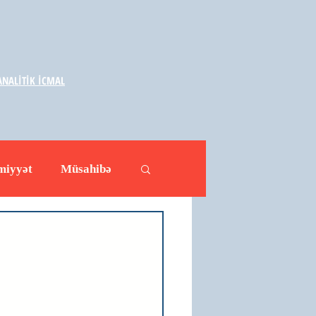
NALİTİK İCMAL
miyyət
Müsahibə
ləhətlər
Yazarlar