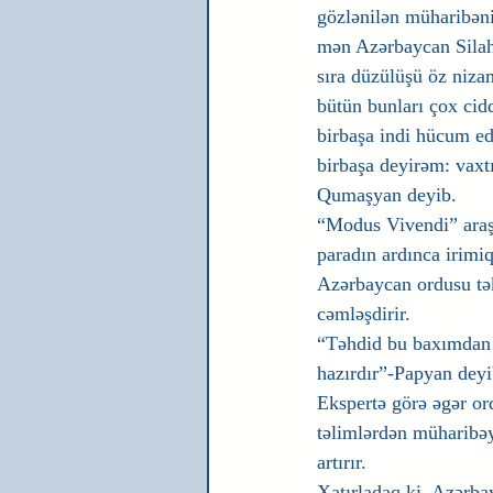
gözlənilən müharibəni
mən Azərbaycan Silahlı
sıra düzülüşü öz niza
bütün bunları çox cidd
birbaşa indi hücum ed
birbaşa deyirəm: vaxt
Qumaşyan deyib.
“Modus Vivendi” araş
paradın ardınca irimiq
Azərbaycan ordusu tə
cəmləşdirir.
“Təhdid bu baxımdan 
hazırdır”-Papyan deyi
Ekspertə görə əgər ord
təlimlərdən müharibəy
artırır.
Xatırladaq ki, Azərba