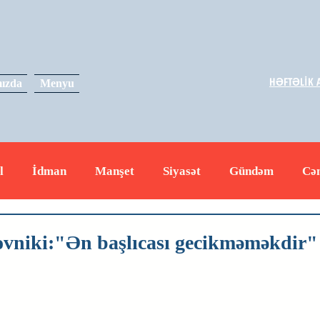
HƏFTƏLİK A
ızda
Menyu
l
İdman
Manşet
Siyasət
Gündəm
Cə
yət
İqtisadiyyat
RUS
Hadisə
Dəyərli məs
vniki:"Ən başlıcası gecikməməkdir"