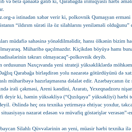
yib və belə qənaətə gəlib ki, Qarabağda irimiqyaslı hərbi əməli
r.
z.org-a istinadən xəbər verir ki, polkovnik Qumaşyan erməni
anın “ildırım sürəti ilə öz silahlarını yeniləməli olduğunu” d
ları müdafiə sahəsinə yönəldilməlidir, hansı ölkənin bizim h
olmayaraq. Müharibə qaçılmazdır. Kiçikdən böyüyə hamı buna 
 hadisələrinin təkrarı olmayacaq”-polkovnik deyib.
ordusunun Naxçıvanda yeni strateji yüksəkliklərdə möhkəm
Dağlıq Qarabağa birləşdirən yolu nəzarətə götürdüyünü də xat
slı müharibəyə hazırlaşmasına dəlalət edir. Azərbaycanın öz 
ində irəli çəkməsi, Areni kəndini, Araratı, Yexeqnadzoru nişa
əfi deyir ki, həmin yüksəkliyə (“Qızılqaya” yüksəkliyi) hərbi 
yil. Əslində heç ora texnika yetirməyə ehtiyac yoxdur, təkc
, situasiyaya nəzarət edəsən və müvafiq göstərişlər verəsən”-
ycan Silahlı Qüvvələrinin ən yeni, müasir hərbi texnika ilə 