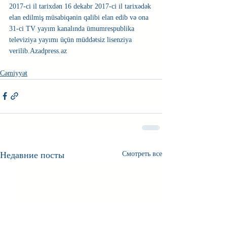
2017-ci il tarixdən 16 dekabr 2017-ci il tarixədək 
elan edilmiş müsabiqənin qalibi elan edib və ona 
31-ci TV yayım kanalında ümumrespublika 
televiziya yayımı üçün müddətsiz lisenziya 
verilib.Azadpress.az
Cəmiyyət
Недавние посты
Смотреть все