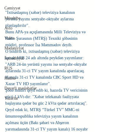
Cəmiyyət
"İxtisaslaşmış (xəbər) televiziya kanalının 
Müsahibə
yerüstü yayımı sentyabr-oktyabr aylarına 
planlaşdırılır".
Avto
Bunu APA-ya açıqlamasında Milli Televiziya və 
Video
Radio Şurasının (MTRŞ) Texniki şöbəsinin 
müdiri, professor İsa Məmmədov deyib.
Mədəniyyət
O bildirib ki, ixtisaslaşmış (xəbər) televiziya 
kanalı ARB 24 adı altında peykdən yayımlanır: 
İqtisadiyyat
"ARB 24-ün yerüstü yayımı isə sentyabr-oktyabr 
RUS
aylarında 31-ci TV yayım kanalında aparılacaq. 
Hazırda 31-ci TV kanalında CBC Sport HD və 
Hadisə
Xəzər TV HD yayımlanır".
Dəyərli məsləhətlər
Şöbə müdiri qeyd edib ki, hazırda TV vericisinin 
gücü 1 kVt-dır: "Xəbər telekanalı fəaliyyətə 
Yazarlar
başlayana qədər bu güc 2 kVta qədər artırılacaq".
Qeyd edək ki, MTRŞ “Türkel TV” MMC-ni 
ümumrespublika televiziya yayım kanalının 
açılması üçün (Bakı şəhəri və Abşeron 
yarımadasında 31-ci TV yayım kanalı) 16 noyabr 