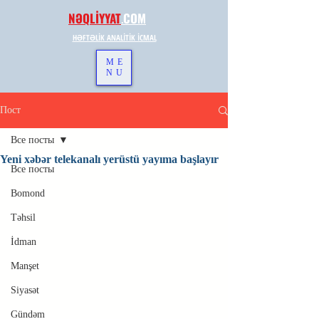
NƏQLİYYAT
.
COM
HƏFTƏLİK ANALİTİK İCMAL
ME
NU
Пост
Все посты
Yeni xəbər telekanalı yerüstü yayıma başlayır
Все посты
Bomond
Təhsil
İdman
Manşet
Siyasət
Gündəm