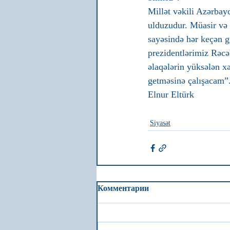
Millət vəkili Azərbay
ulduzudur. Müasir və 
sayəsində hər keçən gü
prezidentlərimiz Rəcə
əlaqələrin yüksələn xə
getməsinə çalışacam”
Elnur Eltürk
Siyasət
Комментарии