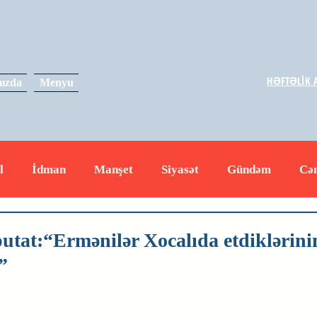
HƏFTƏLİK A
ızda
Menyu
l
İdman
Manşet
Siyasət
Gündəm
Cə
yət
İqtisadiyyat
RUS
Hadisə
Dəyərli məs
utat:“Ermənilər Xocalıda etdiklərini
”