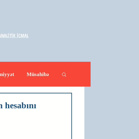
NALİTİK İCMAL
miyyət
Müsahibə
ləhətlər
Yazarlar
n hesabını