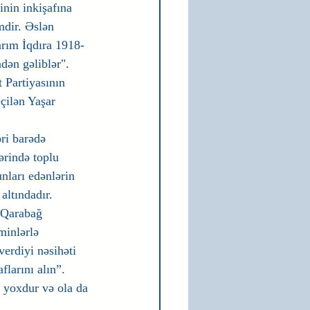
nin inkişafına 
dir. Əslən 
rım İqdıra 1918-
dən gəliblər".
 Partiyasının 
eçilən Yaşar 
əri barədə 
ərində toplu 
nları edənlərin 
altındadır. 
i Qarabağ 
minlərlə 
erdiyi nəsihəti 
flarını alın”. 
, yoxdur və ola da 