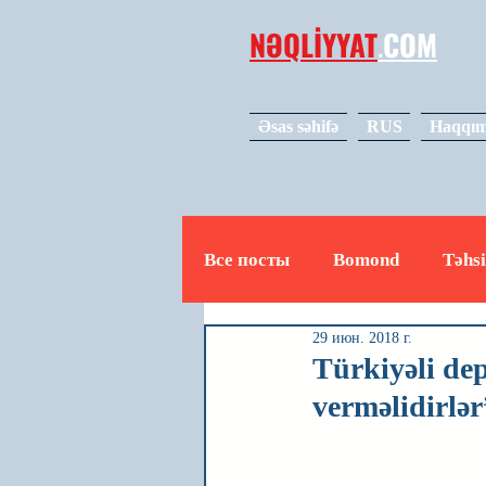
NƏQLİYYAT
.
COM
Əsas səhifə
RUS
Haqqım
Все посты
Bomond
Təhsi
29 июн. 2018 г.
Avto
Video
Mədəniy
Türkiyəli dep
verməlidirlər