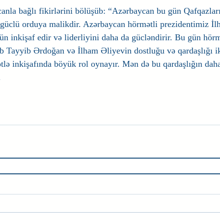
canla bağlı fikirlərini bölüşüb: “Azərbaycan bu gün Qafqazlar
güclü orduya malikdir. Azərbaycan hörmətli prezidentimiz İl
n inkişaf edir və liderliyini daha da gücləndirir. Bu gün hörm
b Tayyib Ərdoğan və İlham Əliyevin dostluğu və qardaşlığı ik
tlə inkişafında böyük rol oynayır. Mən də bu qardaşlığın daha 
.