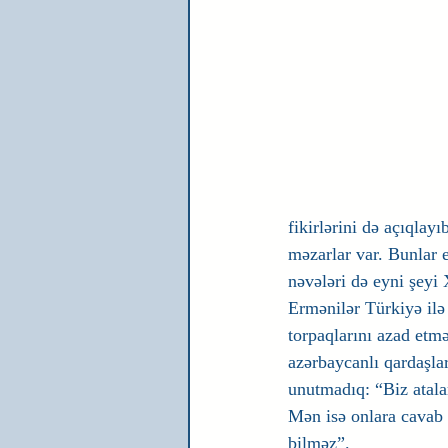
fikirlərini də açıqla
məzarlar var. Bunlar 
nəvələri də eyni şeyi 
Ermənilər Türkiyə ilə
torpaqlarını azad etmə
azərbaycanlı qardaşlar
unutmadıq: “Biz atalar
Mən isə onlara cavab 
bilməz”.