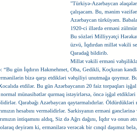
"Türkiyə-Azərbaycan əlaqələri
çalışacam. Bu, mənim vəzifəm
Azərbaycan türküyəm. Babala
1920-ci illərdə erməni zülmün
Bu sözləri Milliyyətçi Hərəkat
üzvü, İqdırdan millət vəkili s
Qaradağ bildirib.
Millət vəkili erməni vəhşilikl
yıb: “Bu gün İqdırın Hakmehmet, Oba, Gedikli, Koçkıran kəndl
ermənilərin bizə qarşı etdikləri vəhşiliyi unutmağa qoymur. Bu
Xocalıda etdilər. Bu gün Azərbaycanın 20 faiz torpaqları işğal 
 normal münasibətlər qurmaq istəyirlərsə, öncə işğal etdiklər
lidirlər. Qarabağı Azərbaycan qaytarmalıdırlar. Öldürdükləri 
ımızın hesabını verməlidirlər. Sarkisyanın erməni gənclərinə v
ımızın intiqamını aldıq, Siz də Ağrı dağını, İqdır və onun ətra
olaraq deyirəm ki, ermənilərə verəcək bir cınqıl daşımız belə