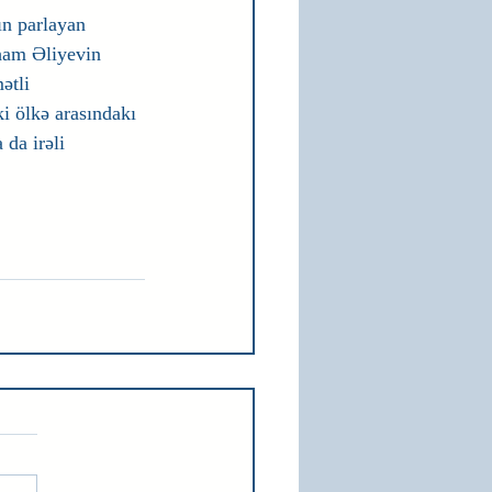
ın parlayan 
ham Əliyevin 
ətli 
i ölkə arasındakı 
da irəli 