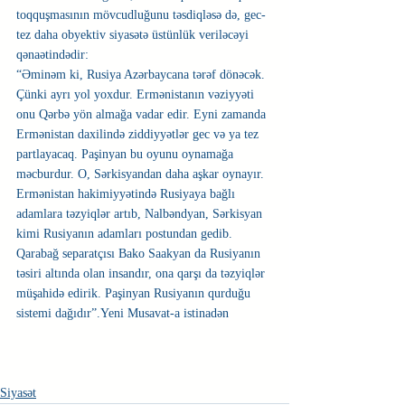
toqquşmasının mövcudluğunu təsdiqləsə də, gec-
tez daha obyektiv siyasətə üstünlük veriləcəyi 
qənaətindədir: 
“Əminəm ki, Rusiya Azərbaycana tərəf dönəcək. 
Çünki ayrı yol yoxdur. Ermənistanın vəziyyəti 
onu Qərbə yön almağa vadar edir. Eyni zamanda 
Ermənistan daxilində ziddiyyətlər gec və ya tez 
partlayacaq. Paşinyan bu oyunu oynamağa 
məcburdur. O, Sərkisyandan daha aşkar oynayır. 
Ermənistan hakimiyyətində Rusiyaya bağlı 
adamlara təzyiqlər artıb, Nalbəndyan, Sərkisyan 
kimi Rusiyanın adamları postundan gedib. 
Qarabağ separatçısı Bako Saakyan da Rusiyanın 
təsiri altında olan insandır, ona qarşı da təzyiqlər 
müşahidə edirik. Paşinyan Rusiyanın qurduğu 
sistemi dağıdır”.Yeni Musavat-a istinadən
Siyasət