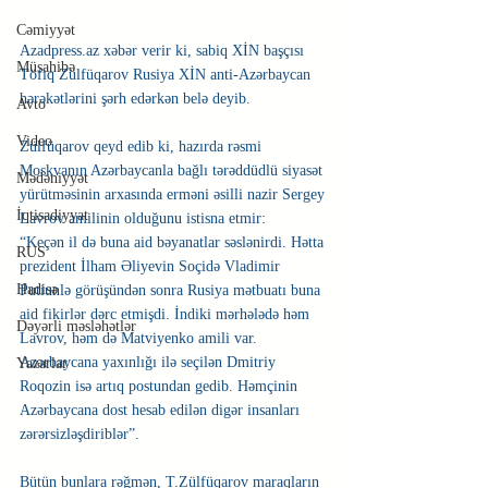
Cəmiyyət
Azadpress.az xəbər verir ki, sabiq XİN başçısı 
Müsahibə
Töfiq Zülfüqarov Rusiya XİN anti-Azərbaycan 
hərəkətlərini şərh edərkən belə deyib.
Avto
Video
Zülfüqarov qeyd edib ki, hazırda rəsmi 
Moskvanın Azərbaycanla bağlı tərəddüdlü siyasət 
Mədəniyyət
yürütməsinin arxasında erməni əsilli nazir Sergey 
İqtisadiyyat
Lavrov amilinin olduğunu istisna etmir: 
“Keçən il də buna aid bəyanatlar səslənirdi. Hətta 
RUS
prezident İlham Əliyevin Soçidə Vladimir 
Hadisə
Putiunlə görüşündən sonra Rusiya mətbuatı buna 
aid fikirlər dərc etmişdi. İndiki mərhələdə həm 
Dəyərli məsləhətlər
Lavrov, həm də Matviyenko amili var. 
Azərbaycana yaxınlığı ilə seçilən Dmitriy 
Yazarlar
Roqozin isə artıq postundan gedib. Həmçinin 
Azərbaycana dost hesab edilən digər insanları 
zərərsizləşdiriblər”.
Bütün bunlara rəğmən, T.Zülfüqarov maraqların 