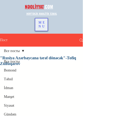
NƏQLİYYAT
.
COM
HƏFTƏLİK ANALİTİK İCMAL
ME
NU
Пост
Все посты
"Rusiya Azərbaycana tərəf dönəcək"-Tofiq
Все посты
Zülfüqarov
Bomond
Təhsil
İdman
Manşet
Siyasət
Gündəm