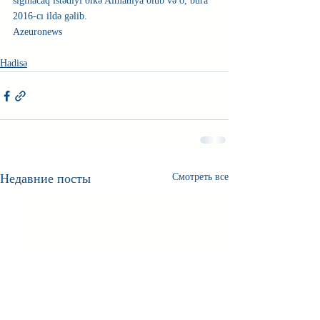
sığınacaq istədiyi ölkə Almaniya olub və o, bura 
2016-cı ildə gəlib.
Azeuronews
Hadisə
Недавние посты
Смотреть все