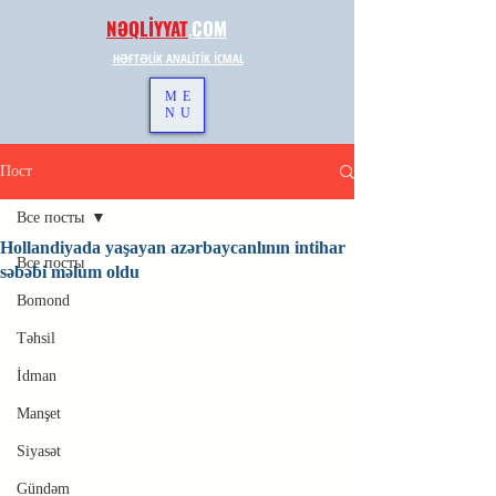
NƏQLİYYAT
.
COM
HƏFTƏLİK ANALİTİK İCMAL
ME
NU
Пост
Все посты
Hollandiyada yaşayan azərbaycanlının intihar
Все посты
səbəbi məlum oldu
Bomond
Təhsil
İdman
Manşet
Siyasət
Gündəm