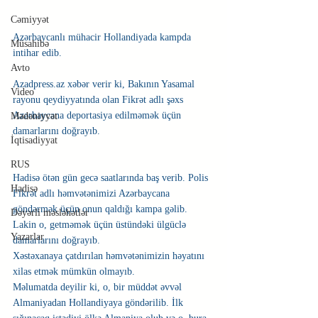
Cəmiyyət
Azərbaycanlı mühacir Hollandiyada kampda 
Müsahibə
intihar edib. 
Avto
Azadpress.az xəbər verir ki, Bakının Yasamal 
Video
rayonu qeydiyyatında olan Fikrət adlı şəxs 
Azərbaycana deportasiya edilməmək üçün 
Mədəniyyət
damarlarını doğrayıb.
İqtisadiyyat
RUS
Hadisə ötən gün gecə saatlarında baş verib. Polis 
Hadisə
Fikrət adlı həmvətənimizi Azərbaycana 
göndərmək üçün onun qaldığı kampa gəlib. 
Dəyərli məsləhətlər
Lakin o, getməmək üçün üstündəki ülgüclə 
Yazarlar
damarlarını doğrayıb.
Xəstəxanaya çatdırılan həmvətənimizin həyatını 
xilas etmək mümkün olmayıb.
Məlumatda deyilir ki, o, bir müddət əvvəl 
Almaniyadan Hollandiyaya göndərilib. İlk 