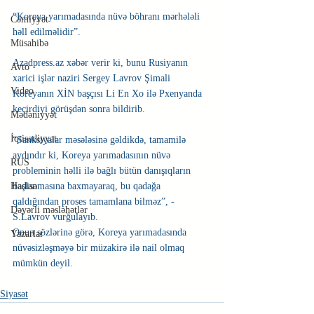
“Koreya yarımadasında nüvə böhranı mərhələli 
Cəmiyyət
həll edilməlidir”.
Müsahibə
Azadpress.az xəbər verir ki, bunu Rusiyanın 
Avto
xarici işlər naziri Sergey Lavrov Şimali 
Video
Koreyanın XİN başçısı Li En Xo ilə Pxenyanda 
keçirdiyi görüşdən sonra bildirib.
Mədəniyyət
İqtisadiyyat
“Sanksiyalar məsələsinə gəldikdə, tamamilə 
aydındır ki, Koreya yarımadasının nüvə 
RUS
probleminin həlli ilə bağlı bütün danışıqların 
başlanmasına baxmayaraq, bu qadağa 
Hadisə
qaldığından proses tamamlana bilməz”, - 
Dəyərli məsləhətlər
S.Lavrov vurğulayıb.
Onun sözlərinə görə, Koreya yarımadasında 
Yazarlar
nüvəsizləşməyə bir müzakirə ilə nail olmaq 
mümkün deyil.
Siyasət