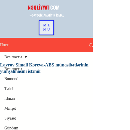
NƏQLİYYAT
.
COM
HƏFTƏLİK ANALİTİK İCMAL
ME
NU
Пост
Все посты
Lavrov Şimali Koreya-ABŞ münasibətlərinin
Все посты
yumşalmasını istəmir
Bomond
Təhsil
İdman
Manşet
Siyasət
Gündəm