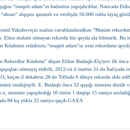
şığını “maqnit adam”ın bədəninə yapışdırıblar. Nəticədə Etib
“əhsən” alqışını qazanıb və verilişdə 50.000 rubla layiq görü
eonid Yakuboviçin sualını cavablandıradkən “Mənim rekordu
b. Elmə məlum olmayan rekordu biz qeydə ala bilmərik. Bu is
ar Kitabının redaktoru “maqnit adam”ın yeni rekordunu qeydi
n Rekordlar Kitabına” düşən Etibar Budaqlı-Elçiyev ilk öncə 
qaşıqları nümayiş etdirib, 2012-cü il martın 31-də İtaliyada r
b. O, keçən il dekabrın 28-də Tiflisdə 6 dünya rekordu əldə edi
sünü təsdiqləyib. E. Budaqlı öncə 52 qaşığı sinəsinə düzüb v
 o, sinəsinə yapışdırdığı 10 sinini 1 dəqiqə 15 saniyə saxladı
rində 84 kq yüklə 25 saniyə qaçıb.GAXA