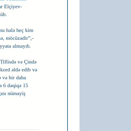
ar Elçiyev-
lüb.
mu hələ heç kim 
ə, möcüzədir”,- 
yyata almayıb.
Tiflisdə və Çində 
ekord əldə edib və 
b və bir daha 
ə 6 dəqiqə 15 
ğını nümayiş 