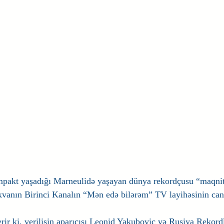
mpakt yaşadığı Marneulidə yaşayan dünya rekordçusu “maqnit
anın Birinci Kanalın “Mən edə bilərəm” TV layihəsinin canl i
rir ki, verilişin aparıcısı Leonid Yakuboviç və Rusiya Rekordl