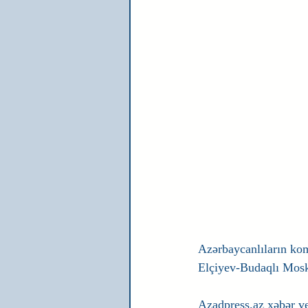
Azərbaycanlıların ko
Elçiyev-Budaqlı Moskv
Azadpress.az xəbər ve