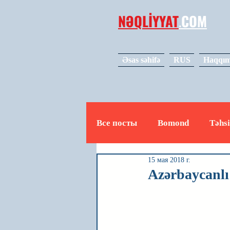
NƏQLİYYAT
.
COM
Əsas səhifə
RUS
Haqqım
Все посты
Bomond
Təhsi
15 мая 2018 г.
Avto
Video
Mədəniy
Azərbaycanl