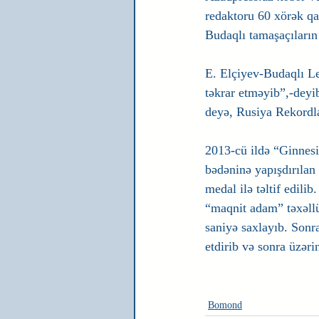
redaktoru 60 xörək qa
Budaqlı tamaşaçıların 
E. Elçiyev-Budaqlı L
təkrar etməyib”,-deyi
deyə, Rusiya Rekordl
2013-cü ildə “Ginnesi
bədəninə yapışdırılan 
medal ilə təltif edili
“maqnit adam” təxəllü
saniyə saxlayıb. Sonra
etdirib və sonra üzə
Bomond