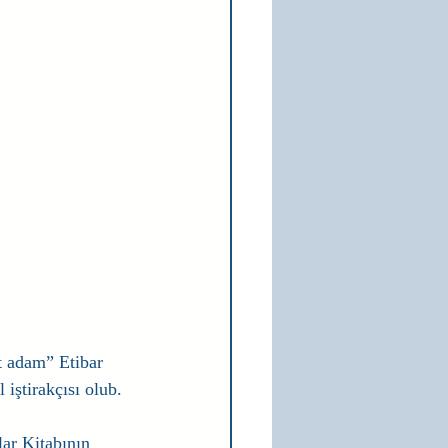
 adam” Etibar 
ştirakçısı olub. 
ar Kitabının 