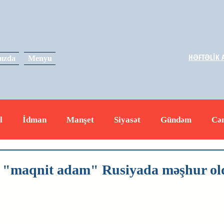
HƏFTƏLİK A
ızda
Menyu
l
İdman
Manşet
Siyasət
Gündəm
Cə
yət
İqtisadiyyat
RUS
Hadisə
Dəyərli məs
ı "maqnit adam" Rusiyada məşhur ol