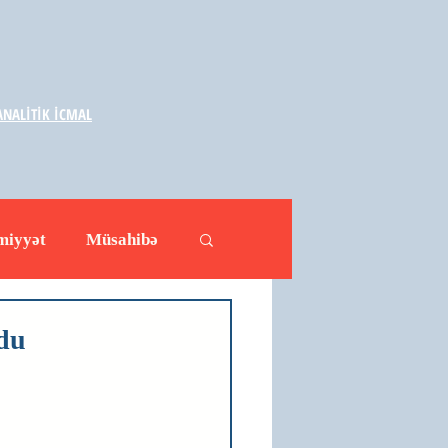
NALİTİK İCMAL
miyyət
Müsahibə
ləhətlər
Yazarlar
du