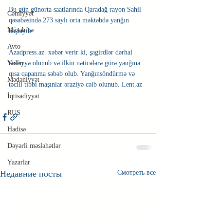
Bu gün günorta saatlarında Qaradağ rayon Sahil 
Cəmiyyət
qəsəbəsində 273 saylı orta məktəbdə yanğın 
Müsahibə
başlayıb.
Avto
Azadpress.az  xəbər verir ki, şagirdlər dərhal 
təxliyyə olunub və ilkin nəticələrə görə yanğına 
Video
qısa qapanma səbəb olub. Yanğınsöndürmə və 
Mədəniyyət
təcili tibbi maşınlar əraziyə cəlb olunub. Lent.az
İqtisadiyyat
RUS
Hadisə
Dəyərli məsləhətlər
Yazarlar
Недавние посты
Смотреть все