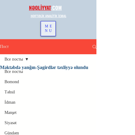
NƏQLİYYAT
.
COM
HƏFTƏLİK ANALİTİK İCMAL
ME
NU
Пост
Все посты
Məktəbdə yanğın-Şagirdlər təxliyyə olundu
Все посты
Bomond
Təhsil
İdman
Manşet
Siyasət
Gündəm