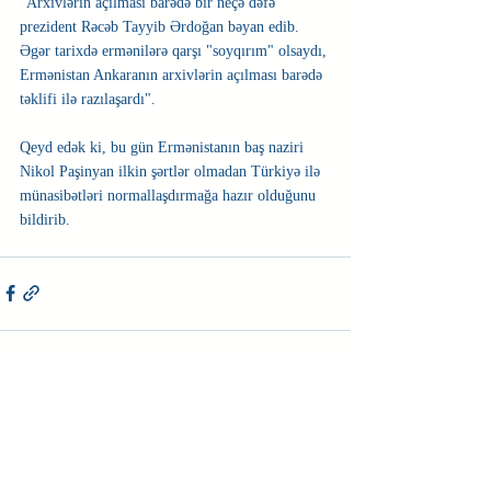
"Arxivlərin açılması barədə bir neçə dəfə 
prezident Rəcəb Tayyib Ərdoğan bəyan edib. 
Əgər tarixdə ermənilərə qarşı "soyqırım" olsaydı, 
Ermənistan Ankaranın arxivlərin açılması barədə 
təklifi ilə razılaşardı".
Qeyd edək ki, bu gün Ermənistanın baş naziri 
Nikol Paşinyan ilkin şərtlər olmadan Türkiyə ilə 
münasibətləri normallaşdırmağa hazır olduğunu 
bildirib.
Недавние посты
Смотреть все