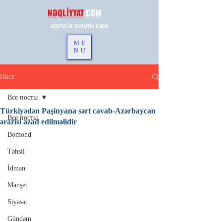
NƏQLİYYAT
.
COM
HƏFTƏLİK ANALİTİK İCMAL
ME
NU
Пост
Все посты
Türkiyədən Paşinyana sərt cavab-Azərbaycan
Все посты
ərazisi azad edilməlidir
Bomond
Təhsil
İdman
Manşet
Siyasət
Gündəm