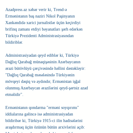
Azadpress.az xəbər verir ki, Trend-ə 
Ermənistanın baş naziri Nikol Paşinyanın 
Xankəndidə xarici jurnalistlər üçün keçirdiyi 
brifinq zamanı etdiyi bəyanatları şərh edərkən 
Türkiyə Prezidenti Administrasiyasından 
bildiriblər.
Administrasiyadan qeyd ediblər ki, Türkiyə 
Dağlıq Qarabağ münaqişəsinin Azərbaycanın 
ərazi bütövlüyü çərçivəsində həllini dəstəkləyir: 
"Dağlıq Qarabağ məsələsində Türkiyənin 
mövqeyi dəqiq və aydındır, Ermənistan işğal 
olunmuş Azərbaycan ərazilərini qeyd-şərtsiz azad 
etməlidir".
Ermənistanın qondarma "erməni soyqırımı" 
iddialarına gəlincə isə administrasiyadan 
bildiribər ki, Türkiyə 1915-ci ilin hadisələrini 
araşdırmaq üçün özünün bütün arxivlərini açıb: 