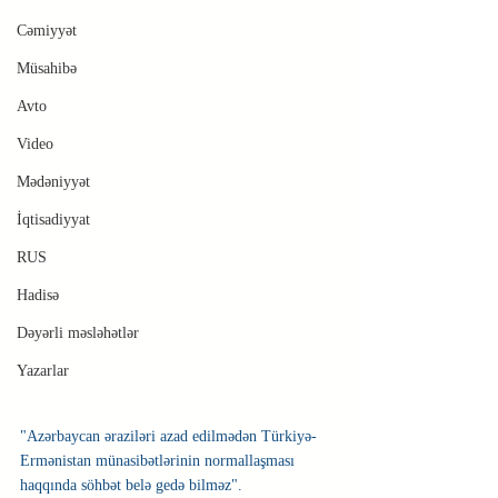
Cəmiyyət
Müsahibə
Avto
Video
Mədəniyyət
İqtisadiyyat
RUS
Hadisə
Dəyərli məsləhətlər
Yazarlar
"Azərbaycan əraziləri azad edilmədən Türkiyə-
Ermənistan münasibətlərinin normallaşması 
haqqında söhbət belə gedə bilməz".