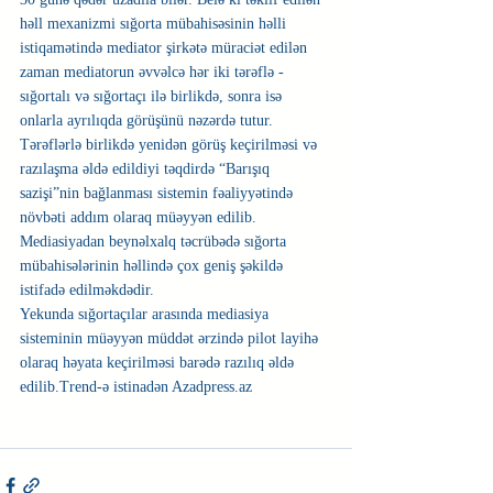
həll mexanizmi sığorta mübahisəsinin həlli 
istiqamətində mediator şirkətə müraciət edilən 
zaman mediatorun əvvəlcə hər iki tərəflə - 
sığortalı və sığortaçı ilə birlikdə, sonra isə 
onlarla ayrılıqda görüşünü nəzərdə tutur. 
Tərəflərlə birlikdə yenidən görüş keçirilməsi və 
razılaşma əldə edildiyi təqdirdə “Barışıq 
sazişi”nin bağlanması sistemin fəaliyyətində 
növbəti addım olaraq müəyyən edilib.
Mediasiyadan beynəlxalq təcrübədə sığorta 
mübahisələrinin həllində çox geniş şəkildə 
istifadə edilməkdədir.
Yekunda sığortaçılar arasında mediasiya 
sisteminin müəyyən müddət ərzində pilot layihə 
olaraq həyata keçirilməsi barədə razılıq əldə 
edilib.Trend-ə istinadən Azadpress.az